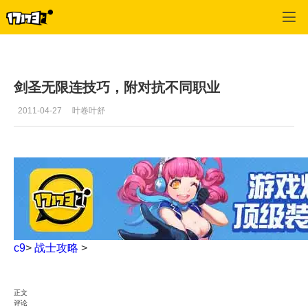
C9
>
战士攻略
>
正文
剑圣无限连技巧，附对抗不同职业
2011-04-27
叶卷叶舒
c9
>
战士攻略
>
正文
评论