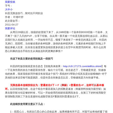
我要投稿
字号：
大
中
小
剑圣无限连技巧，附对抗不同职业
作者： 叶卷叶舒
此文获金币：
2011-04-27
我要评论
从周日28级以后，练级的欲望就下来了，从1W8经验一个副本到8000经验一个副本，太
不爽了~混了几天的PVP，分享下经验。自从周一那天被一个剑圣无限连得吐血以后，从那以
后我打别人也疯狂这样用，一开始有些不忍，慢慢下来就有了一种变态的满足心理 ，剑圣的
兄弟们，想想吧，当你被侦查的各种陷阱，游侠的各种箭风筝，元素的各种技能打到地上不
能起身被人狂菜，比你攻击速度更快连续技更多的道士在空中长期漂浮的时候，有什么比用
恶心到暴的连击手段生生从满血连到死更爽的事情？
先说下剑圣主要的使用技能及一些技巧
剑圣的吃饭技能就是攻击姿态【技能具体效果：
http://c9.17173.com/skill/zs.shtml
】每
一下近身伤害的攻击力都是双倍伤害，输出十分可观。攻击姿态下，空格键是突进、快速移
动的效果，我发现很多同学都没有发现这个技巧~系统的F2帮助介绍其实是比较模糊的~对于
其他职业来说空格可能是跳跃，但是剑圣在转换姿态以后，空格键就是方向快速平移。
无限连基本连续技组合为：普通攻击3下 + F（脚踢）+普通攻击+F，这样可以基本循
环。
以目前技能为例，在这个组合中最容易加入的招数是速攻（韩服资料技能为裂空斩）如
果在裂空斩冷却足够的时候，可以一开始使用烈焰斩前面两段攻击，在第三下的时候用裂空
斩强制取消第三下攻击直接转化成裂空斩后F重新回到普通攻击3下。
此连续技使用要注意以下几点：
1：想恶心人，先把自己恶心的心态收起来，如果稍微有所不忍，对面可会将他积蓄了很