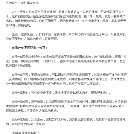
久的怒气一次性爆发出来。
2：一般敌对会有两个的保命技能，即反击和遭遇攻击闪避的技能，萨满性职业还多一
个，这样的情况最开始是游走先荡掉他们这些闪避的技能，接下来…嘿嘿，就是一顿暴菜了~
当然，如果他留着的话，你也不用留手，因为普通攻击+F这个神级组合，我靠，基本等于无
冷却啊，你怕毛线。
走位一定要风骚，开打的时候一定要冷静，对方耐心的时候就跟他比耐心，只要抓到机
会就不要给对方喘息的机会，直接弄死。
剑圣PVP不同职业小技巧：
剑圣VS同类战士职业：剑圣的防守反击不是谁都能用出来的，放心使劲暴揍，擅用【突
进】技能（即后退前冲戳一下的那个），很多时候这个技能能够打断对手的进攻节奏，把自
己带回有利的局面。
剑圣VS元素：不用急着进攻，可以用剑气等远程攻击消磨下，然后大概差不多的时候开
【灵魂燃烧】那个增加移动速度和攻击速度的，利用空格键的快速平移冲上去，萨满类型职
业一般的高额伤害技能都需要一定的释放时间，抓准节奏就可以使劲连。
剑圣VS道士：和打剑圣差不多，道士主要也是以棍术为主（即物理攻击）。
剑圣VS侦察：避开陷阱，注意观察陷阱在场上存在的时间，用远程攻击牵制；对于追踪
类型陷阱~那种陷阱会在追踪到你的时候停顿一下再爆炸，利用这个空隙空格走或者闪避走，
继续跟上去砍，不要给对方喘息的机会。
剑圣VS游侠：注意走位，采取Z字型方法，因为是无锁定模式，他想打中你是需要瞄准
的，特别注意的是避开流星箭。
大概就是这么多啦~~