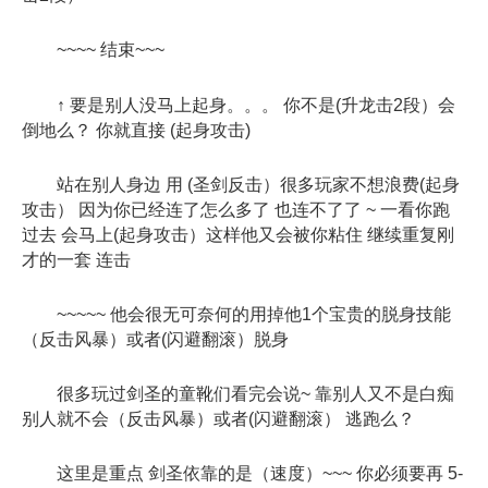
~~~~ 结束~~~
↑ 要是别人没马上起身。。。 你不是(升龙击2段）会
倒地么？ 你就直接 (起身攻击)
站在别人身边 用 (圣剑反击）很多玩家不想浪费(起身
攻击） 因为你已经连了怎么多了 也连不了了 ~ 一看你跑
过去 会马上(起身攻击）这样他又会被你粘住 继续重复刚
才的一套 连击
~~~~~ 他会很无可奈何的用掉他1个宝贵的脱身技能
（反击风暴）或者(闪避翻滚）脱身
很多玩过剑圣的童靴们看完会说~ 靠别人又不是白痴
别人就不会（反击风暴）或者(闪避翻滚） 逃跑么？
这里是重点 剑圣依靠的是（速度）~~~ 你必须要再 5-