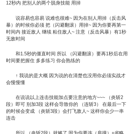
12秒内 把别人的两个脱身技能 用掉
说容易也容易 说难也很难~ 因为在别人用掉（反击风
暴）的时候你必须 把（闪避翻滚）用掉~ 因为你要再第一
时间内 接近敌人 继续 粘住敌人~ 注意（反击风暴）有1秒
无敌时间
和1.5秒的僵直时间 所以 （闪避翻滚）要再1秒后在用
时间要把握住 多多练习 你会熟练的
↑ 我说的是大概 因为说的在清楚也没用你必须实战才
会慢慢懂
在说说以上连击技能加点要注意的地方~~~ （炎斩2
段）即可 别加3段 这样会导致你的 （连斩3） 在最后一下
的时候会变成 （炎斩3段）会打飞敌人~ 这样你会少一串
连击
所以 （炎斩2段）就够了 因为你要连（肩撞）+省略