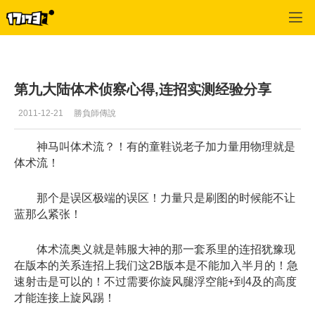
C9
>
猎人攻略
>
正文
第九大陆体术侦察心得,连招实测经验分享
2011-12-21
勝負師傳說
神马叫体术流？！有的童鞋说老子加力量用物理就是
体术流！
那个是误区极端的误区！力量只是刷图的时候能不让
蓝那么紧张！
体术流奥义就是韩服大神的那一套系里的连招犹豫现
在版本的关系连招上我们这2B版本是不能加入半月的！急
速射击是可以的！不过需要你旋风腿浮空能+到4及的高度
才能连接上旋风踢！