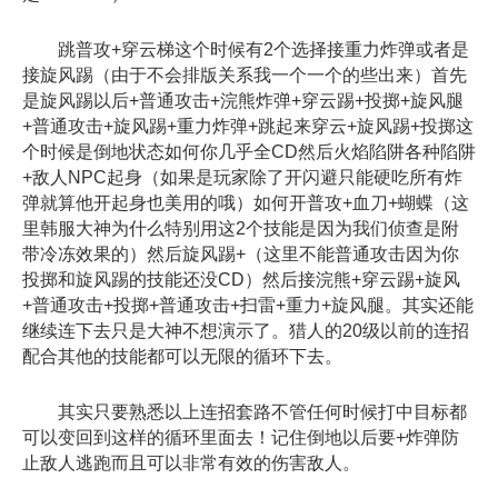
跳普攻+穿云梯这个时候有2个选择接重力炸弹或者是
接旋风踢（由于不会排版关系我一个一个的些出来）首先
是旋风踢以后+普通攻击+浣熊炸弹+穿云踢+投掷+旋风腿
+普通攻击+旋风踢+重力炸弹+跳起来穿云+旋风踢+投掷这
个时候是倒地状态如何你几乎全CD然后火焰陷阱各种陷阱
+敌人NPC起身（如果是玩家除了开闪避只能硬吃所有炸
弹就算他开起身也美用的哦）如何开普攻+血刀+蝴蝶（这
里韩服大神为什么特别用这2个技能是因为我们侦查是附
带冷冻效果的）然后旋风踢+（这里不能普通攻击因为你
投掷和旋风踢的技能还没CD）然后接浣熊+穿云踢+旋风
+普通攻击+投掷+普通攻击+扫雷+重力+旋风腿。其实还能
继续连下去只是大神不想演示了。猎人的20级以前的连招
配合其他的技能都可以无限的循环下去。
其实只要熟悉以上连招套路不管任何时候打中目标都
可以变回到这样的循环里面去！记住倒地以后要+炸弹防
止敌人逃跑而且可以非常有效的伤害敌人。