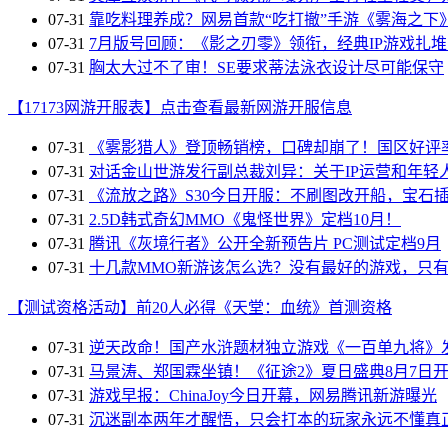
07-31
靠吃料理养成？网易首款“吃打撤”手游《雾海之下
07-31
7月版号回顾：《影之刃零》领衔，经典IP游戏扎
07-31
胸太大过不了审！SE要求蒂法泳衣设计尽可能保守
【17173网游开服表】点击查看最新网游开服信息
07-31
《雾影猎人》登顶畅销榜，口碑却崩了！国区好评率
07-31
对话金山世游发行副总裁刘异：关于IP运营和年轻
07-31
《流放之路》S30今日开服：不刷图改开船，宝石
07-31
2.5D韩式奇幻MMO《鬼怪世界》定档10月！
07-31
腾讯《灰境行者》公开全新预告片 PC测试定档9月
07-31
十几款MMO新游该怎么选？没有最好的游戏，只
【测试资格活动】前20人必得《天堂：血统》首测资格
07-31
逆天改命！国产水浒题材独立游戏《一百单九将》
07-31
马景涛、郑国霖坐镇！《征途2》夏日盛典8月7日
07-31
游戏早报：ChinaJoy今日开幕，网易腾讯新游曝光
07-31
沉迷副本两年才醒悟，只会打本的玩家永远不懂真