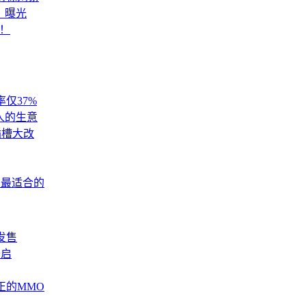
》曝光
堆！
仅37%
人的生意
插槽大改
有最适合的
发售
开启
正的MMO