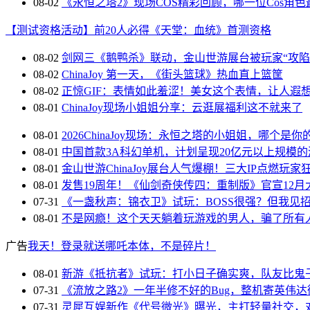
08-02
《永恒之塔2》现场COS精彩回顾，哪一位Cos角
【测试资格活动】前20人必得《天堂：血统》首测资格
08-02
剑网三《鹅鸭杀》联动，金山世游展台被玩家“攻陷
08-02
ChinaJoy 第一天，《街头篮球》热血直上篮筐
08-02
正惊GIF：表情如此羞涩！美女这个表情，让人遐
08-01
ChinaJoy现场小姐姐分享：云逛展福利这不就来了
08-01
2026ChinaJoy现场：永恒之塔的小姐姐，哪个是你
08-01
中国首款3A科幻单机，计划呈现20亿元以上规模的
08-01
金山世游ChinaJoy展台人气爆棚！三大IP点燃玩家
08-01
发售19周年！《仙剑奇侠传四：重制版》官宣12月
07-31
《一盏秋声：锦衣卫》试玩：BOSS很强？但我见
08-01
不是网瘾！这个天天躺着玩游戏的男人，骗了所有
广告
我天！登录就送哪吒本体，不是碎片！
08-01
新游《抵抗者》试玩：打小日子确实爽，队友比鬼
07-31
《流放之路2》一年半修不好的Bug，整机寄英伟
07-31
灵犀互娱新作《代号微光》曝光，主打轻量社交，