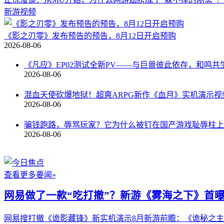
新游视频
《影之刃零》发布预告的预告，8月12日开启预购
2026-08-06
《凡应》EP02测试全新PV——与巨兽彼此依存，和鸣共
2026-08-06
混血天使砍爆地狱！超爽ARPG新作《血月》实机演示视
2026-08-06
骗钱跑路，辱骂玩家？它为什么被钉在国产游戏耻辱柱上
2026-08-06
查看更多要闻»
网易做了一款“吃打撤”？新游《雾海之下》首
网易搜打撤《诡影藏锋》新实机演示
8月新游前瞻：《诡秘之