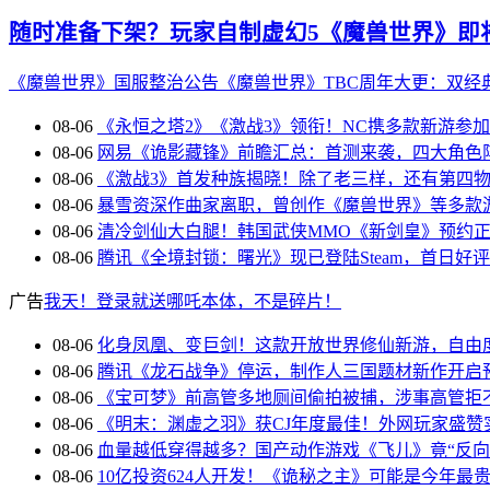
随时准备下架？玩家自制虚幻5《魔兽世界》即
《魔兽世界》国服整治公告
《魔兽世界》TBC周年大更：双经
08-06
《永恒之塔2》《激战3》领衔！NC携多款新游参
08-06
网易《诡影藏锋》前瞻汇总：首测来袭，四大角色
08-06
《激战3》首发种族揭晓！除了老三样，还有第四
08-06
暴雪资深作曲家离职，曾创作《魔兽世界》等多款
08-06
清冷剑仙大白腿！韩国武侠MMO《新剑皇》预约
08-06
腾讯《全境封锁：曙光》现已登陆Steam，首日好评
广告
我天！登录就送哪吒本体，不是碎片！
08-06
化身凤凰、变巨剑！这款开放世界修仙新游，自由
08-06
腾讯《龙石战争》停运，制作人三国题材新作开启
08-06
《宝可梦》前高管多地厕间偷拍被捕，涉事高管拒
08-06
《明末：渊虚之羽》获CJ年度最佳！外网玩家盛赞
08-06
血量越低穿得越多？国产动作游戏《飞儿》竟“反向
08-06
10亿投资624人开发！《诡秘之主》可能是今年最贵