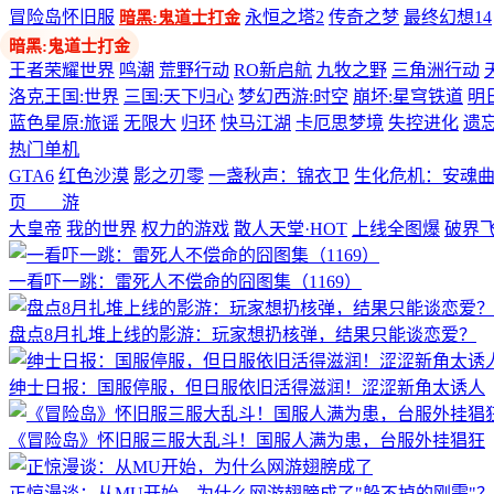
冒险岛怀旧服
永恒之塔2
传奇之梦
最终幻想14
暗黑:鬼道士打金
多端游戏
王者荣耀世界
鸣潮
荒野行动
RO新启航
九牧之野
三角洲行动
洛克王国:世界
三国:天下归心
梦幻西游:时空
崩坏:星穹铁道
明
蓝色星原:旅谣
无限大
归环
快马江湖
卡厄思梦境
失控进化
遗
热门单机
GTA6
红色沙漠
影之刃零
一盏秋声：锦衣卫
生化危机：安魂
页 游
大皇帝
我的世界
权力的游戏
散人天堂·HOT
上线全图爆
破界
一看吓一跳：雷死人不偿命的囧图集（1169）
盘点8月扎堆上线的影游：玩家想扔核弹，结果只能谈恋爱？
绅士日报：国服停服，但日服依旧活得滋润！涩涩新角太诱人
《冒险岛》怀旧服三服大乱斗！国服人满为患，台服外挂猖狂
正惊漫谈：从MU开始，为什么网游翅膀成了"躲不掉的刚需"？