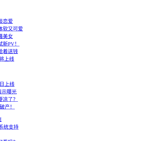
谈恋爱
体软又可爱
骚美女
新PV！
抢着送钱
即将上线
今日上线
演示曝光
要凉了？
乎破产！
统
系统支持