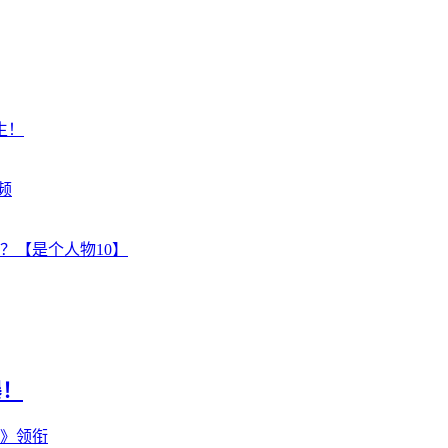
生！
频
？【是个人物10】
曝！
主》领衔