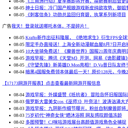
08-06
《三角洲行动》夏季赛即将开赛，换新赛制后会更
08-05
绅士日报：冷门国产舰娘游戏新皮纯欲攻势，御姐
08-05
《刺客信条》功勋总监回归育碧，执掌系列新项目
广告
我天！登录就送哪吒本体，不是碎片！
08-05
Krafto新作出征科隆展，《绝地求生》衍生FPS全
08-05
限定手办直接送！上海全新动漫献血屋8月7日开启
08-05
10大坐骑免费送！《魔兽世界》国服21周年庆典明
08-05
游戏早报：腾讯《天堂M》开测，网易《诡影藏锋
08-05
《守望先锋》新英雄D.Mon亮相！D.Va昔日队友终
08-04
暗黑4国服免费领本体最后一天！原价128元，今晚23
【17173网游开服表】点击查看最新网游开服信息
08-04
游戏早报：外媒盛赞《抵抗者》 冒险岛怀旧服国际
08-03
俄罗斯大雷美女cos《巫师3》叶奈法！波涛汹涌大
08-03
游戏早报：九阴新作细节曝光，粉丝自制魔兽即将
08-03
75岁初代“神奇女侠”晒沐浴照 网友感叹颜值冻龄
08-02
多图预警！CJ咪咕游戏展台高颜值游戏角色全捕捉