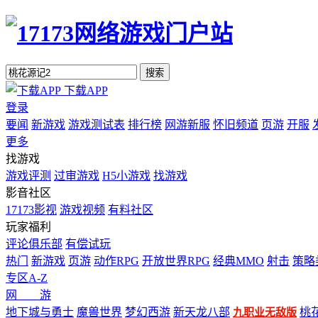
搜索
下载APP
登录
要闻
新游戏
游戏测试表
排行榜
网游新服
怀旧频道
页游
开服
更多
找游戏
游戏评测
过审游戏
H5小游戏
找游戏
影音社区
17173影视
游戏视频
有料社区
玩家福利
评论俱乐部
有偿试玩
热门
新游戏
页游
动作RPG
开放世界RPG
经典MMO
射击
策略
专区A-Z
网 游
地下城与勇士
魔兽世界
梦幻西游
新天龙八部
桃
九职业无敌版