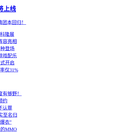
将上线
典团本回归！
加科隆展
阵容亮相
物种登场
游戏配乐
正式开启
率仅31%
度有够野！
预约
不认罪
实至名归
爆衣”
的MMO