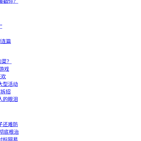
色最戳你？
”
想连篇
的菜？
游戏
狂欢
大型活动
招拆招
人的眼泪
子还难防
达彻底根治
对标网易