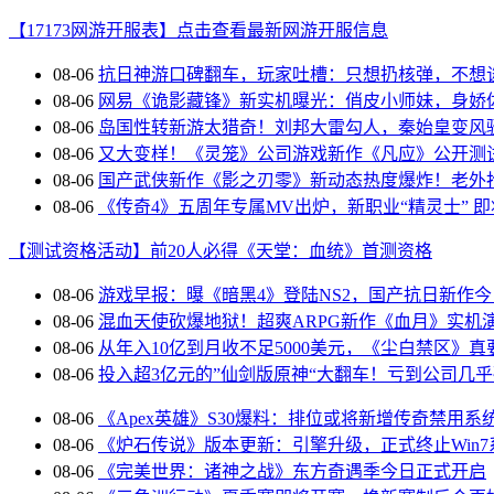
【17173网游开服表】点击查看最新网游开服信息
08-06
抗日神游口碑翻车，玩家吐槽：只想扔核弹，不想
08-06
网易《诡影藏锋》新实机曝光：俏皮小师妹，身娇
08-06
岛国性转新游太猎奇！刘邦大雷勾人，秦始皇变风
08-06
又大变样！《灵笼》公司游戏新作《凡应》公开测试
08-06
国产武侠新作《影之刃零》新动态热度爆炸！老外
08-06
《传奇4》五周年专属MV出炉，新职业“精灵士” 
【测试资格活动】前20人必得《天堂：血统》首测资格
08-06
游戏早报：曝《暗黑4》登陆NS2，国产抗日新作
08-06
混血天使砍爆地狱！超爽ARPG新作《血月》实机
08-06
从年入10亿到月收不足5000美元，《尘白禁区》真
08-06
投入超3亿元的”仙剑版原神“大翻车！亏到公司几
08-06
《Apex英雄》S30爆料：排位或将新增传奇禁用系
08-06
《炉石传说》版本更新：引擎升级，正式终止Win7
08-06
《完美世界：诸神之战》东方奇遇季今日正式开启