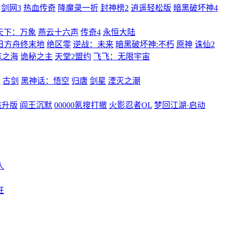
剑网3
热血传奇
降魔录一折
封神榜2
逍遥轻松版
暗黑破坏神4
天下：万象
燕云十六声
传奇4
永恒大陆
日方舟终末地
绝区零
逆战：未来
暗黑破坏神:不朽
原神
诛仙2
忘之海
诡秘之主
天堂2盟约
飞飞：无限宇宙
曲
古剑
黑神话：悟空
归唐
剑星
湮灭之潮
飞升版
阎王沉默
00000氪搜打撤
火影忍者OL
梦回江湖·启动