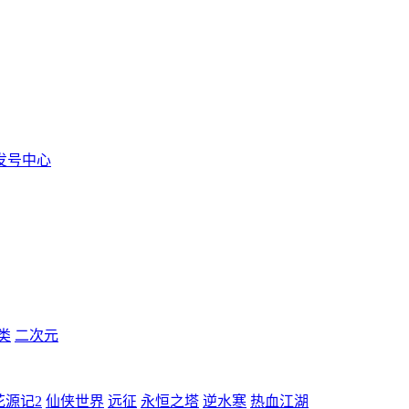
发号中心
类
二次元
花源记2
仙侠世界
远征
永恒之塔
逆水寒
热血江湖