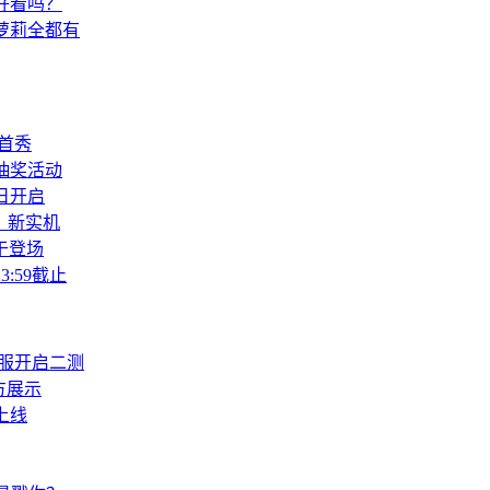
好看吗？
萝莉全都有
球首秀
抽奖活动
日开启
》新实机
于登场
:59截止
服开启二测
方展示
上线