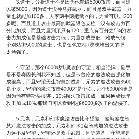
3.道士，分析道士不是因为他能破5000攻击，而且难
以破5000，因为道士没神马好武器，而且是双手武器，力
量也就能加100
多
，人家两手两把武器的，力量可以加200
多
呢。而且道士攻击最高的武器银色立柱，没有攻击力百
分比加成，而且力量到顶只有120，重点有百分之5%的攻
击力加成但是基础攻击力低，力量加成更低，难成气候，
个别站街5000的道士，也是银色立柱+灵魂堆出来的吧。
太勉强了。
4.守望，那个6000站街魔攻的守望，相当强悍，副手
是不是赛因长剑我不知道，但是卡普伦的魔法攻击强化加
成很高，而且守望天生智慧加成高，元素的魔法攻击3500
是个坎，守望的魔法攻击4000才是个坎，那个6000的更是
因为他有特斯蒂痕迹，10%魔法攻击加成，如果换成物理
攻击加成10%,那我们可以看到很
多
6000
多
攻击的游侠了。
5.元素，元素和幻术魔法攻击比守望差，差就差在智
慧对魔法攻击的加成，元素和幻术1点智慧加的魔法攻击
力远不及守望，守望还是双手武器，同等装备，守望就是