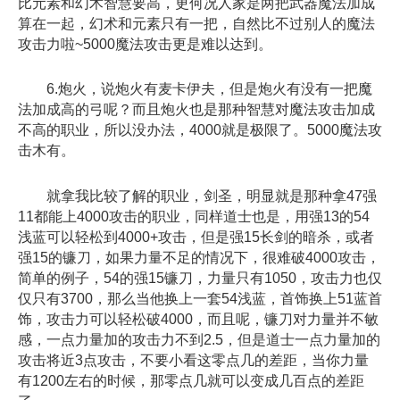
比元素和幻术智慧要高，更何况人家是两把武器魔法加成
算在一起，幻术和元素只有一把，自然比不过别人的魔法
攻击力啦~5000魔法攻击更是难以达到。
6.炮火，说炮火有麦卡伊夫，但是炮火有没有一把魔
法加成高的弓呢？而且炮火也是那种智慧对魔法攻击加成
不高的职业，所以没办法，4000就是极限了。5000魔法攻
击木有。
就拿我比较了解的职业，剑圣，明显就是那种拿47强
11都能上4000攻击的职业，同样道士也是，用强13的54
浅蓝可以轻松到4000+攻击，但是强15长剑的暗杀，或者
强15的镰刀，如果力量不足的情况下，很难破4000攻击，
简单的例子，54的强15镰刀，力量只有1050，攻击力也仅
仅只有3700，那么当他换上一套54浅蓝，首饰换上51蓝首
饰，攻击力可以轻松破4000，而且呢，镰刀对力量并不敏
感，一点力量加的攻击力不到2.5，但是道士一点力量加的
攻击将近3点攻击，不要小看这零点几的差距，当你力量
有1200左右的时候，那零点几就可以变成几百点的差距