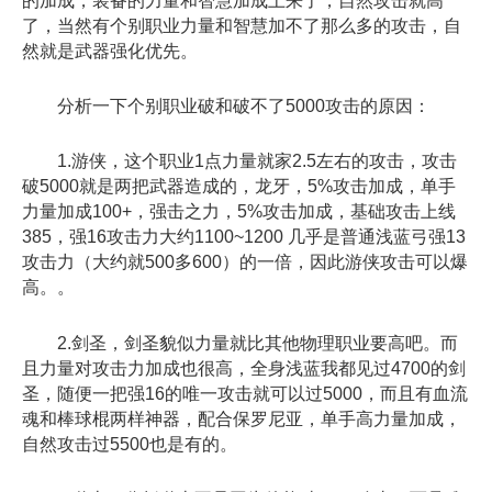
的加成，装备的力量和智慧加成上来了，自然攻击就高
了，当然有个别职业力量和智慧加不了那么
多
的攻击，自
然就是武器强化优先。
分析一下个别职业破和破不了5000攻击的原因：
1.游侠，这个职业1点力量就家2.5左右的攻击，攻击
破5000就是两把武器造成的，龙牙，5%攻击加成，单手
力量加成100+，强击之力，5%攻击加成，基础攻击上线
385，强16攻击力大约1100~1200 几乎是普通浅蓝弓强13
攻击力（大约就500
多
600）的一倍，因此游侠攻击可以爆
高。。
2.剑圣，剑圣貌似力量就比其他物理职业要高吧。而
且力量对攻击力加成也很高，全身浅蓝我都见过4700的剑
圣，随便一把强16的唯一攻击就可以过5000，而且有血流
魂和棒球棍两样神器，配合保罗尼亚，单手高力量加成，
自然攻击过5500也是有的。