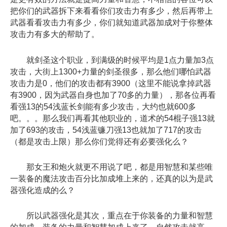
把你们的武器拆下来看看你们攻击力有
多
少，然后再带上
武器看看攻击力有
多
少，你们就知道武器加成对于你整体
攻击力有
多
大的帮助了。
就剑圣这个职业，到满级的时候平均是1点力量加3点
攻击，大街上1300+力量的剑圣很
多
，那么他们哪怕武器
攻击力是0，他们的攻击都有3900（这里不能说拿掉武器
有3900，因为武器自身也加了70
多
的力量），那各位再看
看强13的54浅蓝长剑能有
多
少攻击，大约也就600
多
吧。。。那么我们再看其他职业的，道术的54棍子强13就
加了693的攻击，54浅蓝镰刀强13也就加了717的攻击
（都是攻击上限）那么你们觉得还有必要强化么？
那女王和炮火就更不用说了吧，都是用智慧和某些唯
一装备的魔法攻击百分比加成堆上来的，还真的以为是武
器强化造成的么？
所以武器强化是其次，重点在于你装备的力量和智慧