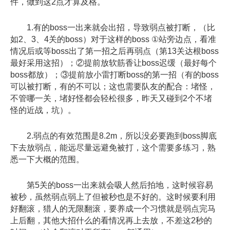
件，做到这2点才算及格。
1.有的boss一出来就会出招，导致弱点被打断，（比
如2、3、4关的boss）对于这样的boss ①站旁边点，看准
情况后或等boss出了第一招之后再弱点（第13关达根boss
最好采用这招）；②提前放软筋香让boss迟缓（最好每个
boss都放）；③提前放小雷打断boss的第一招（有的boss
可以被打断，有的不可以；这也需要队友的配合：堵怪，
不管哪一关，堵好怪都会轻松很多，昨天又碰到2个不堵
怪的近战，坑）。
2.弱点的有效范围是8.2m，所以没必要跑到boss脚底
下去放弱点，能远尽量远避免被打，这个需要多练习，熟
悉一下大概的范围。
第5关的boss一出来就会吸人然后拍地，这时候容易
被秒，虽然弱点弱上了但被秒也是不好的。这时候要利用
好翻滚，猎人的无限翻滚，要养成一个习惯就是弱点完马
上后翻，其他大招什么的看情况再上去放，不差这2秒的