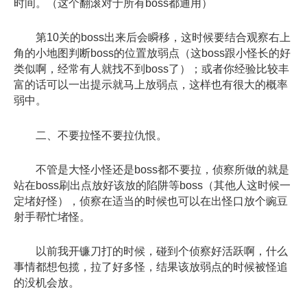
时间。（这个翻滚对于所有boss都通用）
第10关的boss出来后会瞬移，这时候要结合观察右上
角的小地图判断boss的位置放弱点（这boss跟小怪长的好
类似啊，经常有人就找不到boss了）；或者你经验比较丰
富的话可以一出提示就马上放弱点，这样也有很大的概率
弱中。
二、不要拉怪不要拉仇恨。
不管是大怪小怪还是boss都不要拉，侦察所做的就是
站在boss刷出点放好该放的陷阱等boss（其他人这时候一
定堵好怪），侦察在适当的时候也可以在出怪口放个豌豆
射手帮忙堵怪。
以前我开镰刀打的时候，碰到个侦察好活跃啊，什么
事情都想包揽，拉了好多怪，结果该放弱点的时候被怪追
的没机会放。