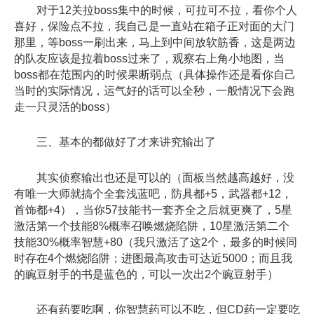
对于12关拉boss集中的时候，可拉可不拉，看你个人
喜好，保险点不拉，我自己是一直站在箱子正对面的大门
那里，等boss一刷出来，马上到中间放软筋香，这是两边
的队友应该是拉着boss过来了，观察右上角小地图，当
boss都在范围内的时候果断弱点（具体操作还是看你自己
当时的实际情况，运气好的话可以全秒，一般情况下会跑
走一只灵活的boss）
三、基本的都做好了才来讲究输出了
其实侦察输出也还是可以的（面板当然越高越好，没
有唯一大师就搞个全套浅蓝吧，防具都+5，武器都+12，
首饰都+4），当你57技能书一套齐全之后就更爽了，5星
激活第一个技能8%概率召唤燃烧陷阱，10星激活第二个
技能30%概率智慧+80（我只激活了这2个，最多的时候同
时存在4个燃烧陷阱；进图最高攻击可达近5000；而且我
的豌豆射手的书是蓝色的，可以一次出2个豌豆射手）
还有药要吃啊，你智慧药可以不吃，但CD药一定要吃