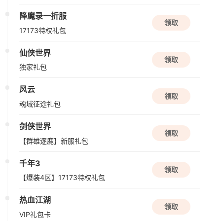
资料片更新
降魔录一折服
领取
伏魔传
17173特权礼包
玄幻
仙侠
仙侠世界
领取
08/11周二
独家礼包
公测
风云
领取
盗墓笔记：启程
魂域征途礼包
解谜
角色扮演
悬疑
剑侠世界
领取
【群雄逐鹿】新服礼包
08/12周三
千年3
新版本更新
领取
【爆装4区】17173特权礼包
原神
开放世界
二次元
动作
热血江湖
领取
VIP礼包卡