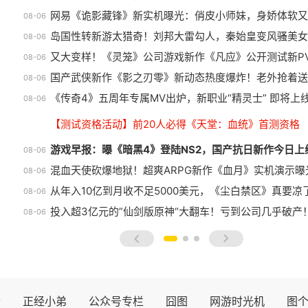
网易《诡影藏锋》新实机曝光：俏皮小师妹，身娇体软又
08-06
岛国性转新游太猎奇！刘邦大雷勾人，秦始皇变风骚美女
08-06
又大变样！《灵笼》公司游戏新作《凡应》公开测试新P
08-06
国产武侠新作《影之刃零》新动态热度爆炸！老外抢着送
08-06
《传奇4》五周年专属MV出炉，新职业“精灵士” 即将上
08-06
【测试资格活动】前20人必得《天堂：血统》首测资格
游戏早报：曝《暗黑4》登陆NS2，国产抗日新作今日上
08-06
混血天使砍爆地狱！超爽ARPG新作《血月》实机演示曝
08-06
从年入10亿到月收不足5000美元，《尘白禁区》真要凉
08-06
投入超3亿元的”仙剑版原神“大翻车！亏到公司几乎破产
08-06
prev
next
士
正经小弟
公众号专栏
囧图
网游时光机
图