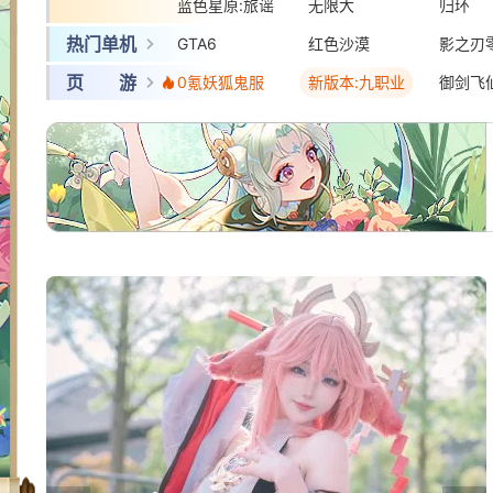
蓝色星原:旅谣
三国:天下归心
无限大
梦幻西
归环
热门单机
GTA6
红色沙漠
影之刃
页 游
0氪妖狐鬼服
新版本:九职业
御剑飞