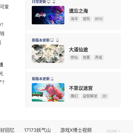
日常更新
可爱
俄罗斯大雷美女cos《巫师3》叶奈法！波涛汹涌大方
08-03
遗忘之海
游戏早报：九阴新作细节曝光，粉丝自制魔兽即将上线
08-03
海洋
冒险
RPG
V！
75岁初代“神奇女侠”晒沐浴照 网友感叹颜值冻龄
08-03
钱
多图预警！CJ咪咕游戏展台高颜值游戏角色全捕捉
08-02
新版本更新
线
《永恒之塔2》现场COS精彩回顾，哪一位Cos角色最
08-02
大道仙途
【测试资格活动】前20人必得《天堂：血统》首测资格
修仙
放置
养成
线
剑网三《鹅鸭杀》联动，金山世游展台被玩家“攻陷”
08-02
光
ChinaJoy 第一天，《街头篮球》热血直上篮筐
08-02
新版本更新
了？
正惊GIF：表情如此羞涩！美女这个表情，让人遐想连
08-02
不思议迷宫
！
ChinaJoy现场小姐姐分享：云逛展福利这不就来了
08-01
魔幻
益智解谜
2D
08/07周五
限号删档内测
个好回忆
17173妖气山
游戏X博士视频
MORE +