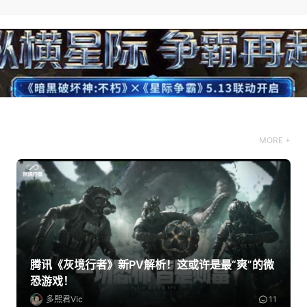
MORE +
腾讯《灰境行者》新PV解析！这或许是最“爽”的微
恐游戏！
多熙君Vic
11