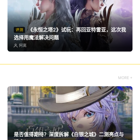
《永恒之塔2》试玩：再回亚特雷亚，这次我
评测
选择用魔法解决问题
阿离
MORE +
是否值得期待？深度拆解《白银之城》二测亮点与