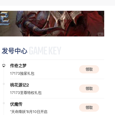
资料片更新
桃花源记2
Q版
休闲
回合
新版本更新
发号中心
问剑长生
休闲
放置
国风手游
传奇之梦
领取
17173独家礼包
新版本更新
桃花源记2
元气骑士
领取
17173至尊特权礼包
动作角色扮演
2D
射击
伏魔传
领取
08/10周一
“天命降妖”8月10日开启