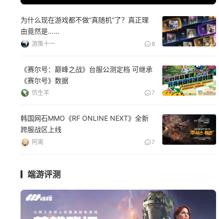
为什么现在游戏都不做“真随机”了？真正理
由竟然是……
游策十一
8
《赛尔号：巅峰之战》台服公测定档 可继承
《赛尔号》数据
仿生羊
7
韩国网石MMO《RF ONLINE NEXT》全新
跨服战区上线
阿离
7
端游评测