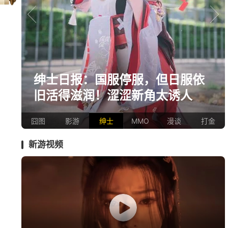
prev
next
依
《冒险岛》怀旧服三服大乱斗！
国服人满为患，台服外挂猖狂
囧图
影游
绅士
MMO
漫谈
打金
新游视频