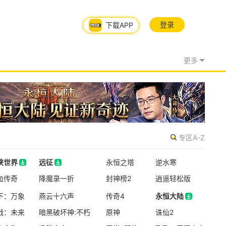
登录
下载APP
更多
专区A-Z
侠世界
远征
永恒之塔
逆水寒
08/05周三
侠世界
血传奇
远征
降魔录一折
封神榜2
逍遥轻松版
新版本更新
下：万象
燕云十六声
传奇4
永恒大陆
炉石传说
战：未来
暗黑破坏神:不朽
原神
永恒大陆
诛仙2
魔幻
卡牌
半Q版