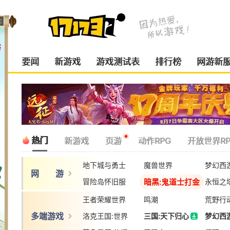
要闻
新游戏
游戏测试表
排行榜
网游新
热门
新游戏
页游
动作RPG
开放世界RP
地下城与勇士
魔兽世界
梦幻西
网 游
暗黑:鬼道士打金
冒险岛怀旧服
永恒之
王者荣耀世界
鸣潮
荒野行
多端游戏
洛克王国:世界
三国:天下归心
梦幻西