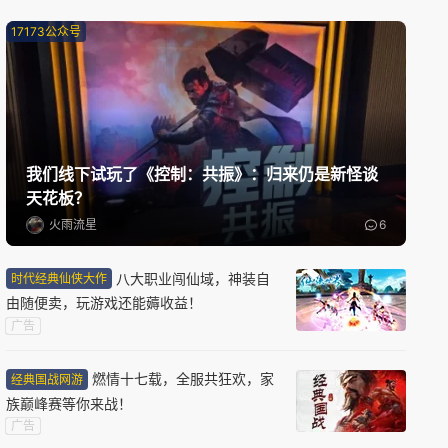
诡影藏锋
17173公众号
搜打撤
中式恐怖
PVP
新版本更新
奥比岛：梦想国度
换装
模拟经营
休闲益智
我们线下试玩了《控制：共振》：归来仍是新怪谈
天花板？
火雨流星
6
新版本更新
远征
八大职业闯仙域，神装自
时代经典仙侠大作
玄幻
半写实
2.5D
由随便卖，玩游戏还能薅收益！
广告
限号删档内测
燃情十七载，全服共狂欢，家
经典国战网游
怪物猎人：旅人
族巅峰赛等你来战！
怪物猎人
动作角色扮演
开放世界
广告