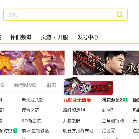
梦幻西游
搜索
服
怀旧频道
页游
开服
发号中心
G
经典MMO
射击
策略类
二次元
九职业无敌版
游
新天龙八部
桃花源记2
仙
塔2
传奇之梦
最终幻想14
桃花源记2
剑网3
仙
热
动
RO新启航
九牧之野
三角洲行动
天
游:时空
崩坏:星穹铁道
明日方舟终末地
绝区零
逆