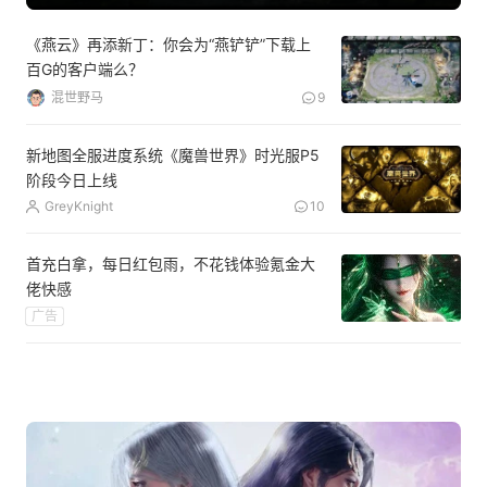
《燕云》再添新丁：你会为“燕铲铲”下载上
百G的客户端么？
混世野马
9
新地图全服进度系统《魔兽世界》时光服P5
阶段今日上线
GreyKnight
10
首充白拿，每日红包雨，不花钱体验氪金大
佬快感
广告