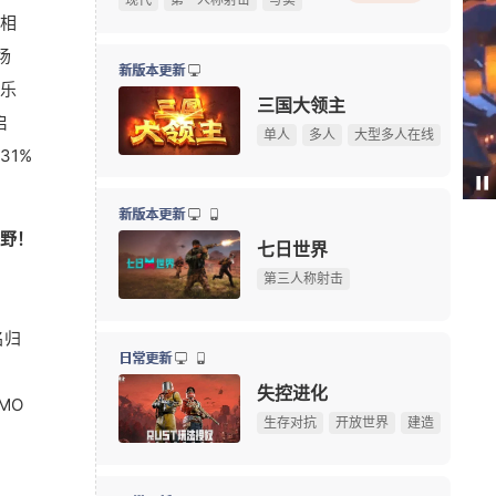
相
《炉石传说》版本更新：引擎升级，正式终止Win7系
08-06
场
《完美世界：诸神之战》东方奇遇季今日正式开启
08-06
新版本更新
乐
《三角洲行动》夏季赛即将开赛，换新赛制后会更好看
08-06
三国大领主
启
绅士日报：冷门国产舰娘游戏新皮纯欲攻势，御姐萝莉
08-05
单人
多人
大型多人在线
31%
《刺客信条》功勋总监回归育碧，执掌系列新项目
08-05
Paus
我天！登录就送哪吒本体，不是碎片！
广告
新版本更新
野！
Krafto新作出征科隆展，《绝地求生》衍生FPS全球首
08-05
七日世界
限定手办直接送！上海全新动漫献血屋8月7日开启抽
08-05
第三人称射击
10大坐骑免费送！《魔兽世界》国服21周年庆典明日开
08-05
名归
游戏早报：腾讯《天堂M》开测，网易《诡影藏锋》新
08-05
日常更新
《守望先锋》新英雄D.Mon亮相！D.Va昔日队友终于登
08-05
失控进化
MO
暗黑4国服免费领本体最后一天！原价128元，今晚23:
08-04
生存对抗
开放世界
建造
【17173网游开服表】点击查看最新网游开服信息
游戏早报：外媒盛赞《抵抗者》 冒险岛怀旧服国际服
08-04