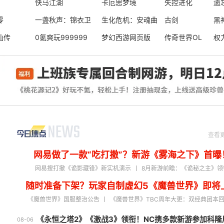
游:时空
快马江湖
卡厄思梦境
失控进化
遗
零
一盏秋声：锦衣卫
生化危机：安魂曲
古剑
黑
仙传
0氪爽玩999999
梦幻西游网页版
传奇世界OL
权
查看
网易做了一款“吃打撤”？新游《雾海之下》首曝
网易搜打撤《诡影藏锋》新实机演示
8月新游前瞻：《诡秘之主》领
随时准备下架？玩家自制虚幻5《魔兽世界》即将
《魔兽世界》国服整治公告
《魔兽世界》TBC周年大更：双经典团本
《永恒之塔2》《激战3》领衔！NC携多款新游参加科隆
08-06