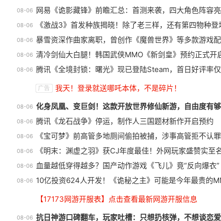
网易《诡影藏锋》前瞻汇总：首测来袭，四大角色阵容亮
08-06
《激战3》首发种族揭晓！除了老三样，还有第四物种登
08-06
暴雪资深作曲家离职，曾创作《魔兽世界》等多款游戏配
08-06
清冷剑仙大白腿！韩国武侠MMO《新剑皇》预约正式开
08-06
腾讯《全境封锁：曙光》现已登陆Steam，首日好评率仅
08-06
正惊漫谈：从MU开始，为什么网
我天！登录就送哪吒本体，不是碎片！
广告
游翅膀成了"躲不掉的刚需"？
化身凤凰、变巨剑！这款开放世界修仙新游，自由度有够
08-06
腾讯《龙石战争》停运，制作人三国题材新作开启预约
08-06
《宝可梦》前高管多地厕间偷拍被捕，涉事高管拒不认罪
08-06
《明末：渊虚之羽》获CJ年度最佳！外网玩家盛赞实至
08-06
血量越低穿得越多？国产动作游戏《飞儿》竟“反向爆衣”
08-06
10亿投资624人开发！《诡秘之主》可能是今年最贵的M
08-06
【17173网游开服表】点击查看最新网游开服信息
抗日神游口碑翻车，玩家吐槽：只想扔核弹，不想谈恋爱
08-06