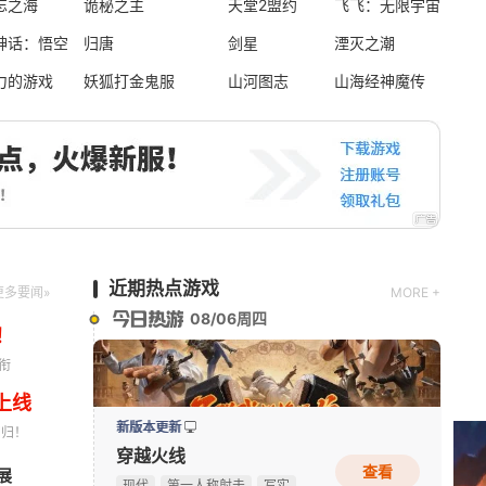
忘之海
诡秘之主
天堂2盟约
飞飞：无限宇宙
神话：悟空
归唐
剑星
湮灭之潮
资料片更新
力的游戏
妖狐打金鬼服
山河图志
山海经神魔传
仙侠世界
玄幻
写实
即时
新版本更新
时空猎人·觉醒
动作
近期热点游戏
更多要闻»
MORE +
08/06周四
！
衔
上线
新版本更新
回归！
穿越火线
查看
展
《Apex英雄》S30爆料：排位或将新增传奇禁用系统
08-06
现代
第一人称射击
写实