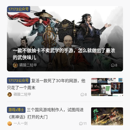
17173公众号
一款不做抽卡不卖武学的手游，怎么就做出了最浓
的武侠味儿
磷酸二轻甲
8
复活一款死了30年的网游，他
17173公众号
只花了一个周末
磷酸二轻甲
8
三个国风游戏制作人，试图闯进
游戏x博士
《黑神话》打开的大门
一人一剑
11