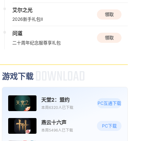
新版本更新
艾尔之光
三国戏英杰传
领取
2026新手礼包Ⅱ
三国
战棋
益智
问道
领取
08/13周四
二十周年纪念服尊享礼包
新版本更新
苍翼：混沌效应
动作
闯关
赛博朋克
游戏下载
新版本更新
天堂2：盟约
PC互通下载
诺亚传说口袋版
本周6320人已下载
角色扮演
养成
燕云十六声
PC下载
本周5496人已下载
08/14周五