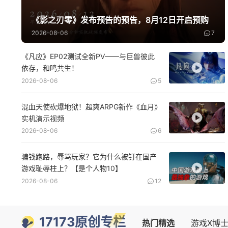
《影之刃零》发布预告的预告，8月12日开启预购
2026-08-06
7
《凡应》EP02测试全新PV——与巨兽彼此
依存，和鸣共生！
2026-08-06
5
混血天使砍爆地狱！超爽ARPG新作《血月》
实机演示视频
2026-08-06
6
骗钱跑路，辱骂玩家？它为什么被钉在国产
游戏耻辱柱上？【是个人物10】
2026-08-06
12
17173原创专栏
热门精选
游戏X博