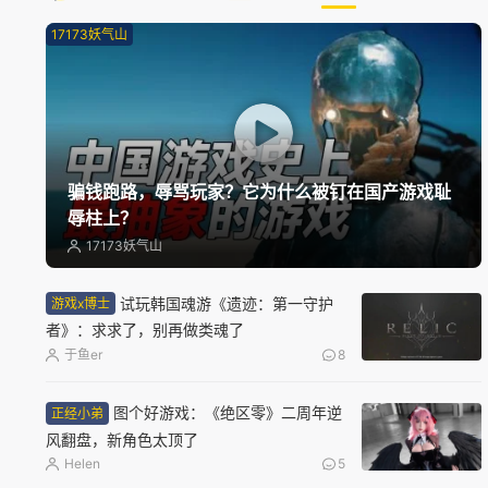
17173妖气山
骗钱跑路，辱骂玩家？它为什么被钉在国产游戏耻
辱柱上？
17173妖气山
试玩韩国魂游《遗迹：第一守护
游戏x博士
者》：求求了，别再做类魂了
于鱼er
8
图个好游戏：《绝区零》二周年逆
正经小弟
风翻盘，新角色太顶了
Helen
5