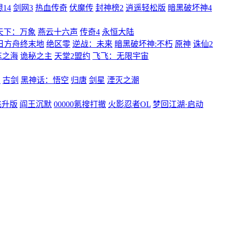
14
剑网3
热血传奇
伏魔传
封神榜2
逍遥轻松版
暗黑破坏神4
天下：万象
燕云十六声
传奇4
永恒大陆
日方舟终末地
绝区零
逆战：未来
暗黑破坏神:不朽
原神
诛仙2
忘之海
诡秘之主
天堂2盟约
飞飞：无限宇宙
曲
古剑
黑神话：悟空
归唐
剑星
湮灭之潮
飞升版
阎王沉默
00000氪搜打撤
火影忍者OL
梦回江湖·启动