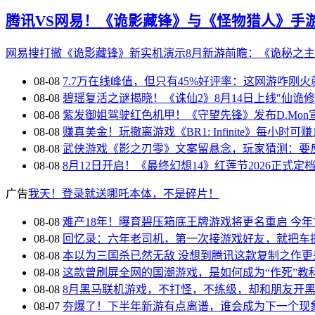
腾讯VS网易！《诡影藏锋》与《怪物猎人》手
网易搜打撤《诡影藏锋》新实机演示
8月新游前瞻：《诡秘之
08-08
7.7万在线峰值，但只有45%好评率：这网游咋刚
08-08
碧瑶复活之谜揭晓！《诛仙2》8月14日上线"仙诡修
08-08
紫发御姐驾驶红色机甲！《守望先锋》发布D.Mon
08-08
赚真美金！玩撤离游戏《BR1: Infinite》每小时可赚
08-08
武侠游戏《影之刃零》文案留悬念，玩家猜测：要
08-08
8月12日开启！《最终幻想14》红莲节2026正式定
广告
我天！登录就送哪吒本体，不是碎片！
08-08
难产18年！曝育碧压箱底王牌游戏将更名重启 今年
08-08
回忆录：六年老司机，第一次接游戏好友，就把车
08-08
本以为三国杀已然无敌 没想到腾讯这款复制之作更
08-08
这款曾刷屏全网的国潮游戏，是如何成为“作死”教
08-08
8月黑马联机游戏，不打怪，不练级，却和朋友开
08-07
夯爆了！下半年新游有点离谱，谁会成为下一个现