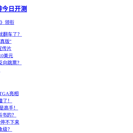
游今日开测
主》领衔
火就翻车了？
真版"
宣传片
10美元
反向跳票？
档
TGA亮相
撞了！
是高手！
科书的？
黑停不下来
象级？