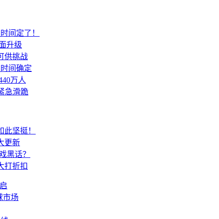
测时间定了！
面升级
可供挑战
测时间确定
40万人
紧急滑跪
如此坚挺！
大更新
游戏黑话？
大打折扣
重启
球市场