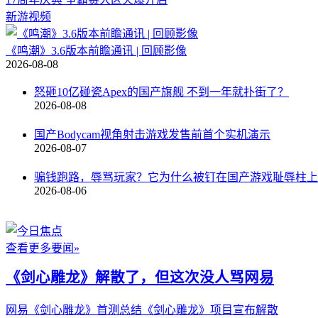
新游视频
《鸣潮》3.6版本前瞻通讯 | 回顾影像
2026-08-08
怒砸10亿碰瓷Apex的国产旗舰 不到一年就扑街了？
2026-08-08
国产Bodycam视角射击游戏发售前首个实机演示
2026-08-07
骗钱跑路，辱骂玩家？它为什么被钉在国产游戏耻辱柱上
2026-08-06
查看更多要闻»
《剑心雕龙》解散了，但这次没人骂网易
网易《剑心雕龙》首测总结
《剑心雕龙》项目宣布解散