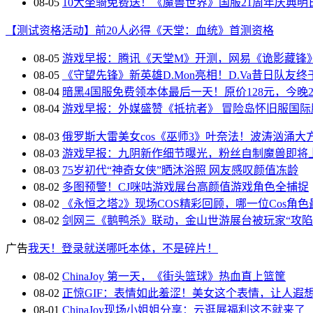
08-05
10大坐骑免费送！《魔兽世界》国服21周年庆典明
【测试资格活动】前20人必得《天堂：血统》首测资格
08-05
游戏早报：腾讯《天堂M》开测，网易《诡影藏锋
08-05
《守望先锋》新英雄D.Mon亮相！D.Va昔日队友终
08-04
暗黑4国服免费领本体最后一天！原价128元，今晚23
08-04
游戏早报：外媒盛赞《抵抗者》 冒险岛怀旧服国际
08-03
俄罗斯大雷美女cos《巫师3》叶奈法！波涛汹涌大
08-03
游戏早报：九阴新作细节曝光，粉丝自制魔兽即将
08-03
75岁初代“神奇女侠”晒沐浴照 网友感叹颜值冻龄
08-02
多图预警！CJ咪咕游戏展台高颜值游戏角色全捕捉
08-02
《永恒之塔2》现场COS精彩回顾，哪一位Cos角
08-02
剑网三《鹅鸭杀》联动，金山世游展台被玩家“攻陷
广告
我天！登录就送哪吒本体，不是碎片！
08-02
ChinaJoy 第一天，《街头篮球》热血直上篮筐
08-02
正惊GIF：表情如此羞涩！美女这个表情，让人遐
08-01
ChinaJoy现场小姐姐分享：云逛展福利这不就来了