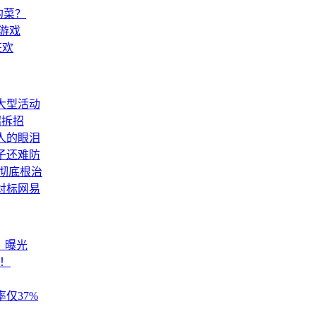
的菜？
游戏
狂欢
大型活动
招拆招
人的眼泪
子还难防
达彻底根治
对标网易
》曝光
堆！
仅37%