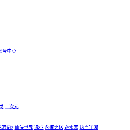
发号中心
类
二次元
花源记2
仙侠世界
远征
永恒之塔
逆水寒
热血江湖