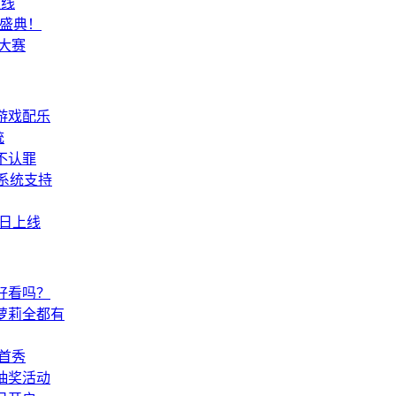
上线
欢盛典！
大赛
游戏配乐
统
不认罪
系统支持
今日上线
好看吗？
萝莉全都有
球首秀
抽奖活动