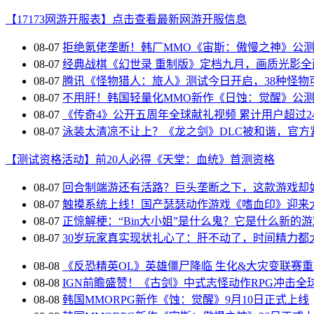
【17173网游开服表】点击查看最新网游开服信息
08-07
拒绝氪佬垄断！韩厂MMO《宙斯：傲慢之神》公
08-07
经典战棋《幻世录 重制版》定档九月，画质光影全
08-07
腾讯《怪物猎人：旅人》测试今日开启，38种怪物
08-07
不用肝！韩国轻量化MMO新作《日蚀：觉醒》公
08-07
《传奇4》公开五周年全球献礼视频 累计用户超过24
08-07
泳装太清凉不让上？《龙之剑》DLC被和谐，官方
【测试资格活动】前20人必得《天堂：血统》首测资格
08-07
回合制端游还有活路？巨头垄断之下，这款游戏却
08-07
触摸系统上线！国产瑟瑟动作游戏《嗜血印》迎来
08-07
正惊解梗：“Bin大小姐”是什么鬼？它是什么新的
08-07
30岁玩家真实现状扎心了：肝不动了，时间精力都
08-08
《反恐精英OL》英雄僵尸降临 生化&大灾变联赛
08-08
IGN前瞻盛赞！《古剑》中式志怪动作RPG冲击全
08-08
韩国MMORPG新作《蚀：觉醒》9月10日正式上线