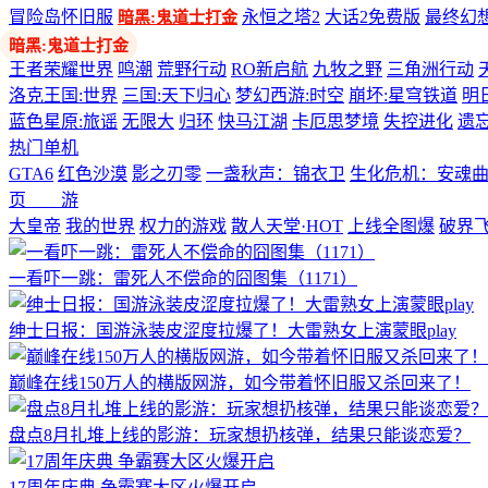
冒险岛怀旧服
永恒之塔2
大话2免费版
最终幻想
暗黑:鬼道士打金
多端游戏
王者荣耀世界
鸣潮
荒野行动
RO新启航
九牧之野
三角洲行动
洛克王国:世界
三国:天下归心
梦幻西游:时空
崩坏:星穹铁道
明
蓝色星原:旅谣
无限大
归环
快马江湖
卡厄思梦境
失控进化
遗
热门单机
GTA6
红色沙漠
影之刃零
一盏秋声：锦衣卫
生化危机：安魂
页 游
大皇帝
我的世界
权力的游戏
散人天堂·HOT
上线全图爆
破界
一看吓一跳：雷死人不偿命的囧图集（1171）
绅士日报：国游泳装皮涩度拉爆了！大雷熟女上演蒙眼play
巅峰在线150万人的横版网游，如今带着怀旧服又杀回来了！
盘点8月扎堆上线的影游：玩家想扔核弹，结果只能谈恋爱？
17周年庆典 争霸赛大区火爆开启