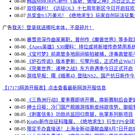
08-08
韩国MMORPG新作《宙斯：傲慢之神》26日正式
08-07
双倍福利！《远征OL》十七周年新区今日开启狂
08-07
总奖金9.5万美元！《绝地求生》玩家自创玩法征集
广告
我天！登录就送哪吒本体，不是碎片！
08-06
暴雪资深作曲家离职，曾创作《魔兽世界》等多款
08-06
《Apex英雄》S30爆料：排位或将新增传奇禁用系
08-06
《宝可梦》前高管多地厕间偷拍被捕，涉事高管拒
08-06
《炉石传说》版本更新：引擎升级，正式终止Win7
08-06
《完美世界：诸神之战》东方奇遇季今日正式开启
08-06
游戏早报：曝《暗黑4》登陆NS2，国产抗日新作
【17173网游开服表】点击查看最新网游开服信息
08-06
《三角洲行动》夏季赛即将开赛，换新赛制后会更
08-05
绅士日报：冷门国产舰娘游戏新皮纯欲攻势，御姐
08-05
《刺客信条》功勋总监回归育碧，执掌系列新项目
08-05
Krafto新作出征科隆展，《绝地求生》衍生FPS全
08-05
限定手办直接送！上海全新动漫献血屋8月7日开启