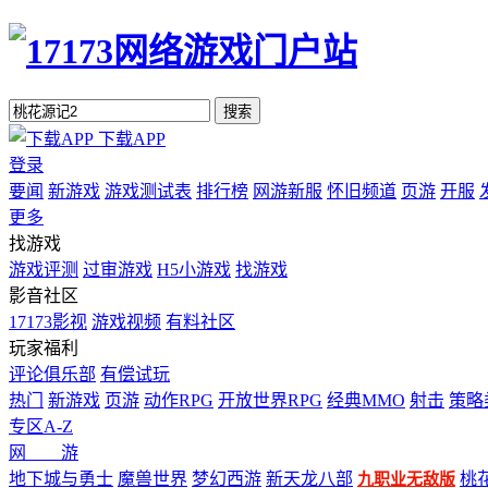
搜索
下载APP
登录
要闻
新游戏
游戏测试表
排行榜
网游新服
怀旧频道
页游
开服
更多
找游戏
游戏评测
过审游戏
H5小游戏
找游戏
影音社区
17173影视
游戏视频
有料社区
玩家福利
评论俱乐部
有偿试玩
热门
新游戏
页游
动作RPG
开放世界RPG
经典MMO
射击
策略
专区A-Z
网 游
地下城与勇士
魔兽世界
梦幻西游
新天龙八部
桃
九职业无敌版