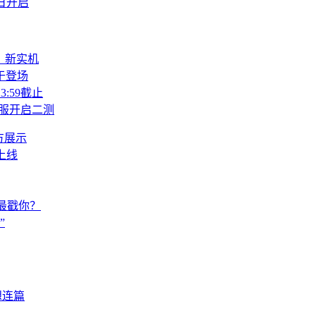
日开启
》新实机
于登场
:59截止
服开启二测
方展示
上线
色最戳你？
”
想连篇