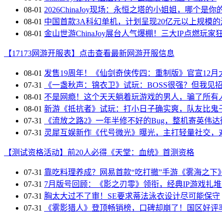
08-01
2026ChinaJoy现场：永恒之塔的小姐姐，哪个是你
08-01
中国首款3A科幻单机，计划呈现20亿元以上规模的
08-01
金山世游ChinaJoy展台人气爆棚！三大IP点燃玩家
【17173网游开服表】点击查看最新网游开服信息
08-01
发售19周年！《仙剑奇侠传四：重制版》官宣12月
07-31
《一盏秋声：锦衣卫》试玩：BOSS很强？但我见
08-01
不是网瘾！这个天天躺着玩游戏的男人，骗了所有
08-01
新游《抵抗者》试玩：打小日子确实爽，队友比鬼
07-31
《流放之路2》一年半修不好的Bug，整机寄英伟
07-31
灵犀互娱新作《代号微光》曝光，主打轻量社交，
【测试资格活动】前20人必得《天堂：血统》首测资格
07-31
靠吃料理养成？网易首款“吃打撤”手游《雾海之下
07-31
7月版号回顾：《影之刃零》领衔，经典IP游戏扎
07-31
胸太大过不了审！SE要求蒂法泳衣设计尽可能保守
07-31
《雾影猎人》登顶畅销榜，口碑却崩了！国区好评率