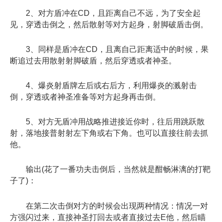
2、对方盾冲在CD，且距离自己不远，为了安全起
见，穿透击倒之，然后散射等对方起身，射脚破盾击倒。
3、同样是盾冲在CD，且离自己距离适中的时候，果
断追过去用散射射脚破盾，然后穿透或者神圣。
4、爆炎射盾牌左后或右后方，利用爆炎的溅射击
倒，穿透或者神圣准备等对方起身再击倒。
5、对方无盾冲用战略推进接近你时，往后用跳跃散
射，落地接普射射左下角或右下角。也可以直接往前去抓
他。
输出(花了一番功夫击倒后，当然就是酣畅淋漓的打靶
子了)：
在第二次击倒对方的时候会出现两种情况：情况一对
方强闪过来，直接神圣打回去或者直接过去E他，然后瞄