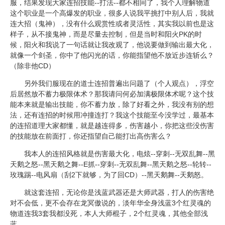
服，结果发现大家连招技能--打法--都不相同了，我个人理解物道
这个
职业
是一个高爆发的职业，很多人说我平挑打中别人后，我就
连大招（鬼神），没有什么观赏性或者灵活性，其实我以前也是这
样子，从不接鬼神，而是尽量去控制，但是当时和阳火PK的时
候，阳火和我说了一句话就让我改观了，他说要做到输出最大化，
就像一个
剑圣
，你中了他闪光的话，你能指望他不放近步连斩么？
（除非他CD）
另外我们服现在的道士连招普遍出问题了（个人观点），浮空
后居然放不蓄力极限体术？那我请问何必加满极限体术呢？这个技
能本来就是输出技能，你不蓄力放，除了好看之外，我没有别的想
法，还有连招的时候用冲撞连打？我这个技能至今没学过，最基本
的连招道理大家都懂，就是越连得多，伤害越小，你把这些没伤害
的技能放在前面打，你还指望自己能打出高伤害么？
我本人的连招风格就是伤害最大化，电炫--穿刺--无双乱舞--黑
天鹅之怒--黑天鹅之舞--E抓--穿刺--无双乱舞--黑天鹅之怒--轮转--
玫瑰踢--电风扇（刮2下就够，为了回CD）--黑天鹅舞--天鹅怒。
就这套连招，无论你是浅蓝武器还是大师武器，打人的伤害绝
对不会低，更不会存在龙冥傲说的，淡年华全身浅蓝3个红灵魂的
物道连我3套我都没死，本人大师棍子，2个红灵魂，其他全部浅
蓝。