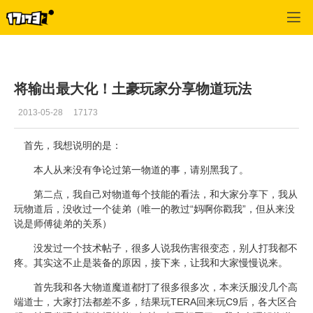
C9
>
道士攻略
>
正文
将输出最大化！土豪玩家分享物道玩法
2013-05-28
17173
首先，我想说明的是：
本人从来没有争论过第一物道的事，请别黑我了。
第二点，我自己对物道每个技能的看法，和大家分享下，我从
玩物道后，没收过一个徒弟（唯一的教过“妈啊你戳我”，但从来没
说是师傅徒弟的关系）
没发过一个技术帖子，很多人说我伤害很变态，别人打我都不
疼。其实这不止是装备的原因，接下来，让我和大家慢慢说来。
首先我和各大物道魔道都打了很多很多次，本来沃服没几个高
端
道士
，大家打法都差不多，结果玩TERA回来玩
C9
后，各大区合