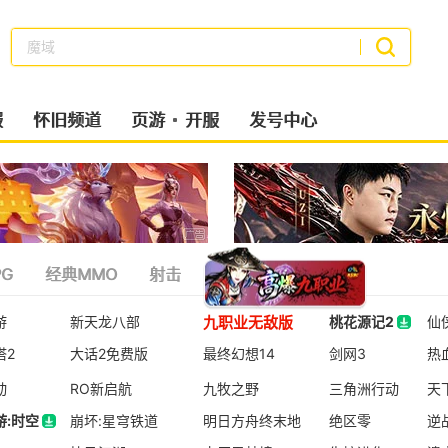
魔域
搜索
服
怀旧频道
页游
开服
发号中心
G
经典MMO
射击
策略类
二次元
九职业无敌版
游
新天龙八部
桃花源记2
仙
塔2
大话2免费版
最终幻想14
桃花源记2
剑网3
热
动
RO新启航
九牧之野
三角洲行动
天
游:时空
崩坏:星穹铁道
明日方舟终末地
绝区零
逆