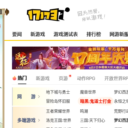
要闻
新游戏
游戏测试表
排行榜
网游新
热门
新游戏
页游
动作RPG
开放世界RP
地下城与勇士
魔兽世界
梦幻西
网 游
暗黑:鬼道士打金
冒险岛怀旧服
永恒之
王者荣耀世界
鸣潮
荒野行
多端游戏
洛克王国:世界
三国:天下归心
梦幻西