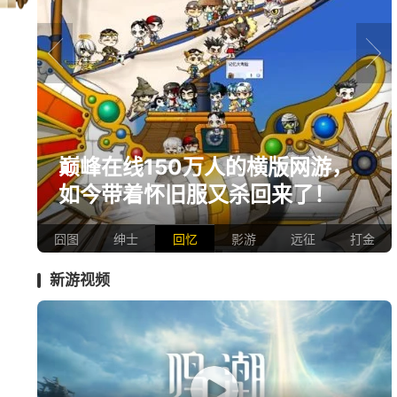
prev
next
爆
巅峰在线150万人的横版网游，
如今带着怀旧服又杀回来了！
囧图
绅士
回忆
影游
远征
打金
新游视频