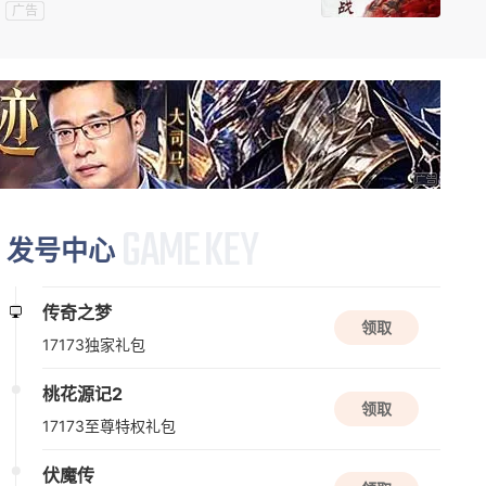
08/18周二
广告
新版本更新
逆战：未来
动作
第一人称射击
多人联机
08/19周三
新版本更新
发号中心
现代战舰
多人联机
高画质
射击
传奇之梦
领取
17173独家礼包
08/20周四
桃花源记2
限号删档内测
领取
17173至尊特权礼包
梦战：剑之海
角色
策略
冒险
伏魔传