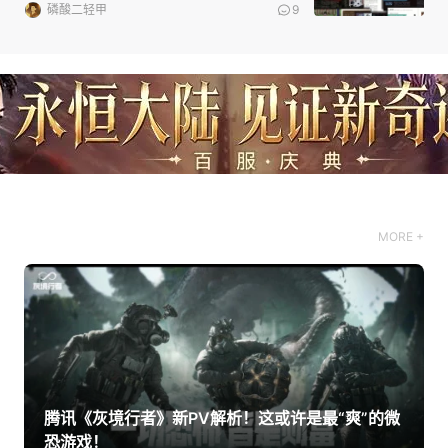
磷酸二轻甲
9
MORE +
腾讯《灰境行者》新PV解析！这或许是最“爽”的微
恐游戏！