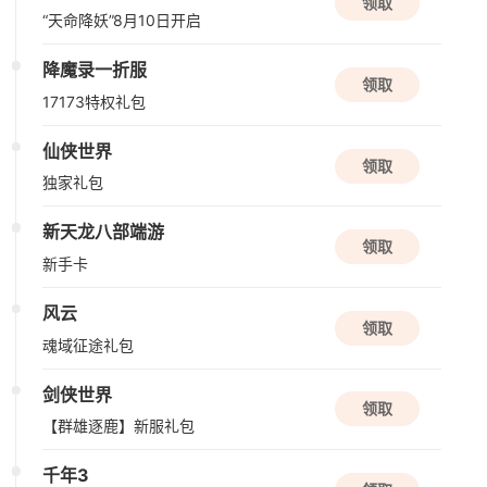
领取
“天命降妖”8月10日开启
限号删档内测
降魔录一折服
领取
遮天世界
17173特权礼包
角色扮演
修仙
模拟
仙侠世界
领取
独家礼包
新版本更新
大周列国志
新天龙八部端游
领取
单机
SLG
策略
新手卡
风云
08/21周五
领取
魂域征途礼包
公测
剑侠世界
诡秘之主
领取
【群雄逐鹿】新服礼包
角色扮演
虚幻引擎
RPG
千年3