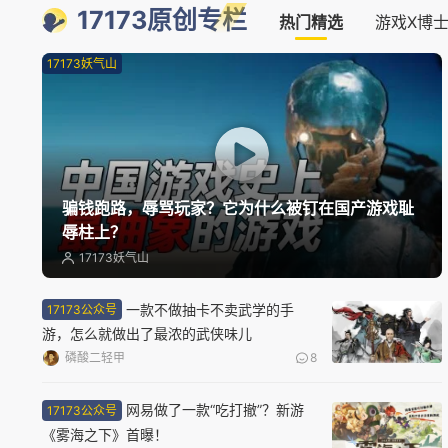
17173原创专栏
热门精选
游戏X博
17173妖气山
骗钱跑路，辱骂玩家？它为什么被钉在国产游戏耻
辱柱上？
17173妖气山
一款不做抽卡不卖武学的手
17173公众号
游，怎么就做出了最浓的武侠味儿
磷酸二轻甲
8
网易做了一款“吃打撤”？新游
17173公众号
《雾海之下》首曝！