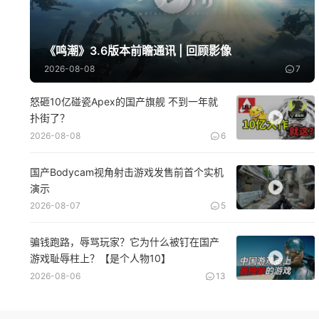
《鸣潮》3.6版本前瞻通讯 | 回顾影像
2026-08-08
7
怒砸10亿碰瓷Apex的国产旗舰 不到一年就
扑街了？
2026-08-08
6
国产Bodycam视角射击游戏发售前首个实机
演示
2026-08-07
5
骗钱跑路，辱骂玩家？它为什么被钉在国产
游戏耻辱柱上？【是个人物10】
2026-08-06
13