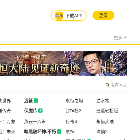
新版本更新
奥比岛：梦想国度
登录
下载APP
换装
模拟经营
休闲益智
更多
新版本更新
远征
玄幻
半写实
2.5D
限号删档内测
专区A-Z
怪物猎人：旅人
侠世界
远征
永恒之塔
逆水寒
怪物猎人
动作角色扮演
开放世界
血传奇
远征
伏魔传
封神榜2
逍遥轻松版
伏魔传
下：万象
燕云十六声
传奇4
永恒大陆
资料片更新
战：未来
暗黑破坏神:不朽
原神
诛仙2
桃花源记2