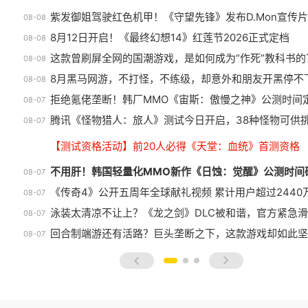
紫发御姐驾驶红色机甲！《守望先锋》发布D.Mon宣传片
08-08
8月12日开启！《最终幻想14》红莲节2026正式定档
08-08
这款曾刷屏全网的国潮游戏，是如何成为“作死”教科书的
08-08
8月黑马网游，不打怪，不练级，却意外和朋友开黑停不
08-08
拒绝氪佬垄断！韩厂MMO《宙斯：傲慢之神》公测时间
08-07
腾讯《怪物猎人：旅人》测试今日开启，38种怪物可供
08-07
【测试资格活动】前20人必得《天堂：血统》首测资格
不用肝！韩国轻量化MMO新作《日蚀：觉醒》公测时间
08-07
《传奇4》公开五周年全球献礼视频 累计用户超过2440
08-07
泳装太清凉不让上？《龙之剑》DLC被和谐，官方紧急
08-07
回合制端游还有活路？巨头垄断之下，这款游戏却如此坚
08-07
prev
next