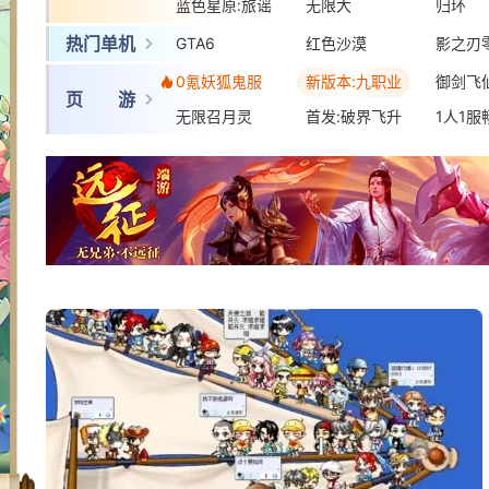
蓝色星原:旅谣
无限大
梦幻西
归环
热门单机
GTA6
红色沙漠
影之刃
0氪妖狐鬼服
新版本:九职业
御剑飞
页 游
无限召月灵
首发:破界飞升
1人1服