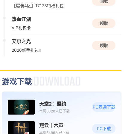
领取
【爆装4区】17173特权礼包
热血江湖
领取
VIP礼包卡
艾尔之光
领取
2026新手礼包Ⅱ
游戏下载
天堂2：盟约
PC互通下载
本周6320人已下载
燕云十六声
PC下载
本周5496人已下载