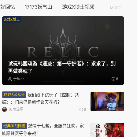
个好回忆
17173妖气山
游戏X博士视频
新版本更新
MORE +
仙山小农
游戏x博士
种田
模拟经营
国风
08/15周六
新版本更新
试玩韩国魂游《遗迹：第一守护者》：求求了，别
QQ炫舞2
再做类魂了
现代
音乐
半Q版
于鱼er
8
08/17周一
我们线下试玩了《控制：共
17173公众号
振》：归来仍是新怪谈天花板？
限号删档内测
火雨流星
6
雾海之下
搜打撤
多人联机
冒险
燃情十七载，全服共狂欢，家
经典国战网游
族巅峰赛等你来战！