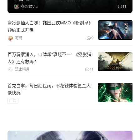
多熙君Vic
11
清冷剑仙大白腿！韩国武侠MMO《新剑皇》
预约正式开启
阿离
9
百万玩家涌入，口碑却"褒贬不一" 《雾影猎
人》还有救吗？
禁止啃月
11
首充白拿，每日红包雨，不花钱体验氪金大
佬快感
广告