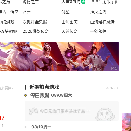
忘之海
暗黑破坏神:不朽
诡秘之主
天堂2盟约
飞飞：无限宇宙
Q版
休闲
回合
天堂2盟约
神话：悟空
归唐
剑星
湮灭之潮
力的游戏
妖狐打金鬼服
山河图志
山海经神魔传
新版本更新
人9块霸服
2026爆款传奇
天尊传奇
一剑永恒
问剑长生
休闲
放置
国风手游
新版本更新
元气骑士
动作角色扮演
2D
射击
近期热点游戏
更多要闻»
MORE +
08/08周六
级？
衔
08/10周一