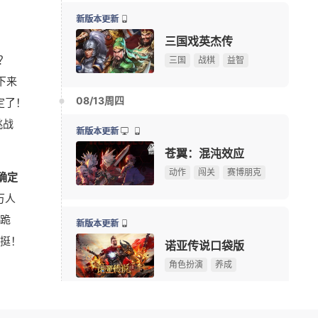
《宝可梦》前高管多地厕间偷拍被捕，涉事高管拒不认
08-06
新版本更新
《炉石传说》版本更新：引擎升级，正式终止Win7系
三国戏英杰传
08-06
？
《完美世界：诸神之战》东方奇遇季今日正式开启
三国
战棋
益智
08-06
下来
游戏早报：曝《暗黑4》登陆NS2，国产抗日新作今日
08-06
08/13周四
定了！
《三角洲行动》夏季赛即将开赛，换新赛制后会更好看
08-06
挑战
绅士日报：冷门国产舰娘游戏新皮纯欲攻势，御姐萝莉
08-05
新版本更新
【测试资格活动】前20人必得《天堂：血统》首测资格
苍翼：混沌效应
动作
闯关
赛博朋克
确定
《刺客信条》功勋总监回归育碧，执掌系列新项目
08-05
万人
Krafto新作出征科隆展，《绝地求生》衍生FPS全球首
08-05
滑跪
限定手办直接送！上海全新动漫献血屋8月7日开启抽
08-05
新版本更新
挺！
10大坐骑免费送！《魔兽世界》国服21周年庆典明日开
08-05
诺亚传说口袋版
角色扮演
养成
08/14周五