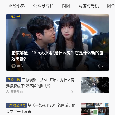
士
正经小弟
公众号专栏
囧图
网游时光机
图
正经小弟
正惊解梗：“Bin大小姐”是什么鬼？它是什么新的游
戏黑话？
庆余年
7
正惊漫谈：从MU开始，为什么网
正经小弟
游翅膀成了"躲不掉的刚需"？
整天吐血
10
复活一款死了30年的网游，他
17173公众号
只花了一个周末