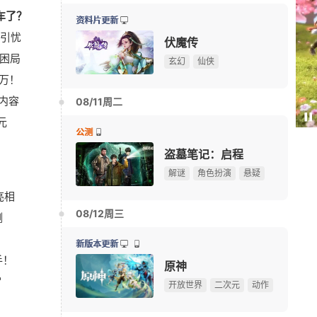
车了？
《绝地求生》推出周期轮换机制，首轮轻机枪全方位强
08-08
资料片更新
引忧
30岁玩家真实现状扎心了：肝不动了，时间精力都大
08-07
伏魔传
困局
《暗区突围》S18赛季全新PVE玩法“危机蔓延”上线
08-08
玄幻
仙侠
百万！
《反恐精英OL》英雄僵尸降临 生化&大灾变联赛重启
08-08
内容
IGN前瞻盛赞！《古剑》中式志怪动作RPG冲击全球市
08/11周二
08-08
Paus
元
玩家回忆录：第一次接游戏好友线下面基，就把车撞了
08-08
公测
我天！登录就送哪吒本体，不是碎片！
广告
7周年庆典 争霸赛大区火爆开启
盗墓笔记：启程
解谜
角色扮演
悬疑
韩国MMORPG新作《蚀：觉醒》9月10日正式上线
08-08
亮相
韩国MMORPG新作《宙斯：傲慢之神》26日正式上线
08-08
08/12周三
测
双倍福利！《远征OL》十七周年新区今日开启狂欢盛
08-07
总奖金9.5万美元！《绝地求生》玩家自创玩法征集大
08-07
新版本更新
手！
暴雪资深作曲家离职，曾创作《魔兽世界》等多款游戏
08-06
原神
"
《Apex英雄》S30爆料：排位或将新增传奇禁用系统
08-06
开放世界
二次元
动作
【17173网游开服表】点击查看最新网游开服信息