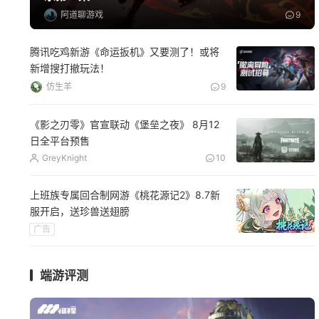
阿道聊游戏
9
腾讯吃鸡新游《命运扳机》又要测了！或将
新增搜打撤玩法！
仿生羊
9
《影之刃零》官宣联动《堡垒之夜》 8月12
日全平台预售
GreyKnight
10
上班族专属回合制网游《桃花源记2》8.7新
服开启，送珍兽送翅膀
广告
端游评测