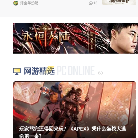
烤全羊奶酪
13
网游精选
玩家骂完还得回来玩？《APEX》凭什么坐稳大逃
杀第一桌？