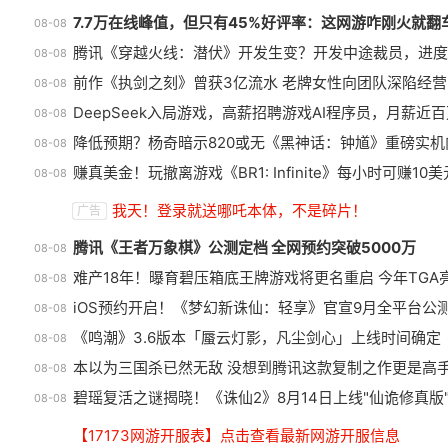
7.7万在线峰值，但只有45%好评率：这网游咋刚火就翻
08-08
腾讯《穿越火线：潜伏》开发生变？开发中途裁员，进度
08-08
前作《执剑之刻》曾获3亿流水 老牌女性向团队深陷经营
08-08
DeepSeek入局游戏，高薪招聘游戏AI程序员，月薪近
08-08
降低预期？杨奇暗示820或无《黑神话：钟馗》重磅实机
08-08
赚真美金！玩撤离游戏《BR1: Infinite》每小时可赚10美
08-08
盘点8月扎堆上线的影游：玩家想
我天！登录就送哪吒本体，不是碎片！
广告
扔核弹，结果只能谈恋爱？
1
腾讯《王者万象棋》公测定档 全网预约突破5000万
08-08
难产18年！曝育碧压箱底王牌游戏将更名重启 今年TGA
08-08
iOS预约开启！《梦幻新诛仙：轻享》官宣9月全平台公
08-08
《鸣潮》3.6版本「蜃云灯影，凡尘剑心」上线时间确定
08-08
本以为三国杀已然无敌 没想到腾讯这款复制之作更是高
08-08
碧瑶复活之谜揭晓！《诛仙2》8月14日上线"仙诡修真版
08-08
【17173网游开服表】点击查看最新网游开服信息