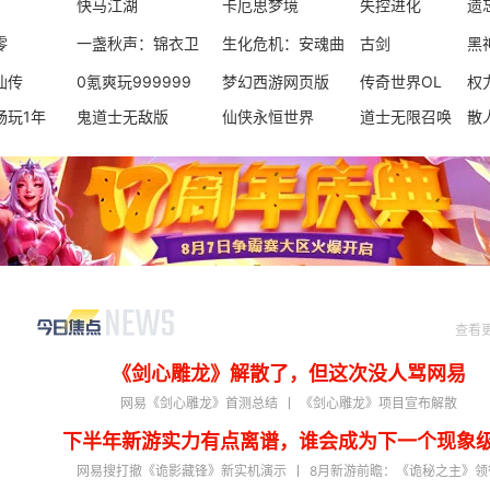
游:时空
快马江湖
卡厄思梦境
失控进化
遗
零
一盏秋声：锦衣卫
生化危机：安魂曲
古剑
黑
仙传
0氪爽玩999999
梦幻西游网页版
传奇世界OL
权
畅玩1年
鬼道士无敌版
仙侠永恒世界
道士无限召唤
散
查看
《剑心雕龙》解散了，但这次没人骂网易
网易《剑心雕龙》首测总结
《剑心雕龙》项目宣布解散
下半年新游实力有点离谱，谁会成为下一个现象
网易搜打撤《诡影藏锋》新实机演示
8月新游前瞻：《诡秘之主》领