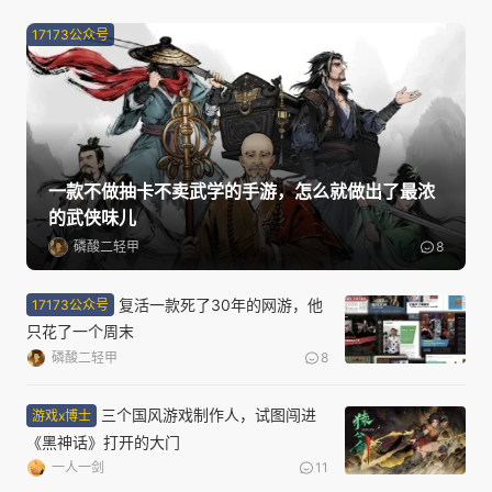
17173公众号
一款不做抽卡不卖武学的手游，怎么就做出了最浓
的武侠味儿
磷酸二轻甲
8
复活一款死了30年的网游，他
17173公众号
只花了一个周末
磷酸二轻甲
8
三个国风游戏制作人，试图闯进
游戏x博士
《黑神话》打开的大门
一人一剑
11