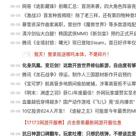
网易《诡影藏锋》前瞻汇总：首测来袭，四大角色阵容亮
08-06
《激战3》首发种族揭晓！除了老三样，还有第四物种登
08-06
暴雪资深作曲家离职，曾创作《魔兽世界》等多款游戏配
08-06
清冷剑仙大白腿！韩国武侠MMO《新剑皇》预约正式开
08-06
腾讯《全境封锁：曙光》现已登陆Steam，首日好评率仅
08-06
正惊漫谈：从MU开始，为什么网
我天！登录就送哪吒本体，不是碎片！
广告
游翅膀成了"躲不掉的刚需"？
化身凤凰、变巨剑！这款开放世界修仙新游，自由度有够
08-06
腾讯《龙石战争》停运，制作人三国题材新作开启预约
08-06
《宝可梦》前高管多地厕间偷拍被捕，涉事高管拒不认罪
08-06
《明末：渊虚之羽》获CJ年度最佳！外网玩家盛赞实至
08-06
血量越低穿得越多？国产动作游戏《飞儿》竟“反向爆衣”
08-06
10亿投资624人开发！《诡秘之主》可能是今年最贵的M
08-06
【17173网游开服表】点击查看最新网游开服信息
抗日神游口碑翻车，玩家吐槽：只想扔核弹，不想谈恋爱
08-06