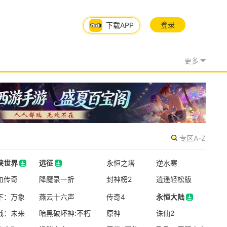
登录
下载APP
更多
专区A-Z
侠世界
远征
永恒之塔
逆水寒
08/05周三
侠世界
血传奇
远征
降魔录一折
封神榜2
逍遥轻松版
新版本更新
下：万象
燕云十六声
传奇4
永恒大陆
炉石传说
战：未来
暗黑破坏神:不朽
原神
永恒大陆
诛仙2
魔幻
卡牌
半Q版