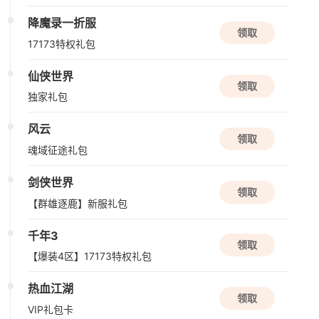
资料片更新
降魔录一折服
领取
伏魔传
17173特权礼包
玄幻
仙侠
仙侠世界
领取
08/11周二
独家礼包
公测
风云
领取
盗墓笔记：启程
魂域征途礼包
解谜
角色扮演
悬疑
剑侠世界
领取
【群雄逐鹿】新服礼包
08/12周三
千年3
新版本更新
领取
【爆装4区】17173特权礼包
原神
开放世界
二次元
动作
热血江湖
领取
VIP礼包卡