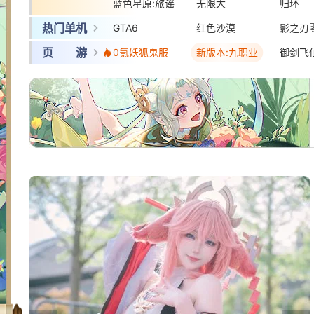
蓝色星原:旅谣
三国:天下归心
无限大
梦幻西
归环
热门单机
GTA6
红色沙漠
影之刃
页 游
0氪妖狐鬼服
新版本:九职业
御剑飞