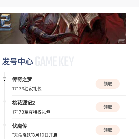
资料片更新
桃花源记2
Q版
休闲
回合
新版本更新
发号中心
问剑长生
休闲
放置
国风手游
传奇之梦
领取
17173独家礼包
新版本更新
桃花源记2
元气骑士
领取
17173至尊特权礼包
动作角色扮演
2D
射击
伏魔传
领取
08/10周一
“天命降妖”8月10日开启