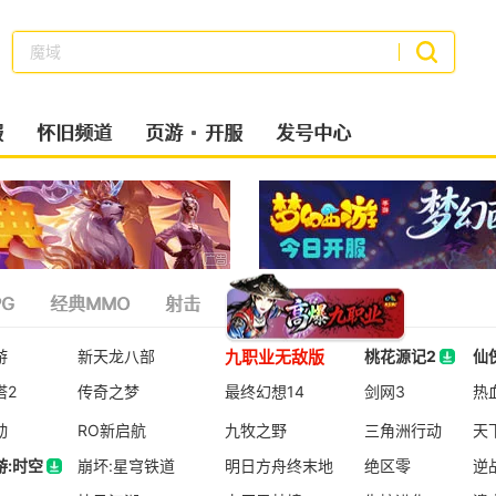
梦幻西游
搜索
服
怀旧频道
页游
开服
发号中心
G
经典MMO
射击
策略类
二次元
九职业无敌版
游
新天龙八部
桃花源记2
仙
塔2
传奇之梦
最终幻想14
桃花源记2
剑网3
仙
热
动
RO新启航
九牧之野
三角洲行动
天
游:时空
崩坏:星穹铁道
明日方舟终末地
绝区零
逆