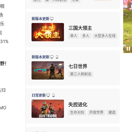
相
《炉石传说》版本更新：引擎升级，正式终止Win7系
08-06
场
《完美世界：诸神之战》东方奇遇季今日正式开启
08-06
新版本更新
乐
《三角洲行动》夏季赛即将开赛，换新赛制后会更好看
08-06
三国大领主
启
绅士日报：冷门国产舰娘游戏新皮纯欲攻势，御姐萝莉
08-05
单人
多人
大型多人在线
31%
《刺客信条》功勋总监回归育碧，执掌系列新项目
08-05
Paus
我天！登录就送哪吒本体，不是碎片！
广告
新版本更新
野！
Krafto新作出征科隆展，《绝地求生》衍生FPS全球首
08-05
七日世界
限定手办直接送！上海全新动漫献血屋8月7日开启抽
08-05
第三人称射击
10大坐骑免费送！《魔兽世界》国服21周年庆典明日开
08-05
名归
游戏早报：腾讯《天堂M》开测，网易《诡影藏锋》新
08-05
日常更新
《守望先锋》新英雄D.Mon亮相！D.Va昔日队友终于登
08-05
失控进化
MO
暗黑4国服免费领本体最后一天！原价128元，今晚23:
08-04
生存对抗
开放世界
建造
【17173网游开服表】点击查看最新网游开服信息
游戏早报：外媒盛赞《抵抗者》 冒险岛怀旧服国际服
08-04