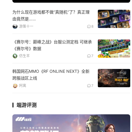
为什么现在游戏都不做“真随机”了？真正理
由竟然是……
游策十一
8
《赛尔号：巅峰之战》台服公测定档 可继承
《赛尔号》数据
仿生羊
7
韩国网石MMO《RF ONLINE NEXT》全新
跨服战区上线
阿离
7
端游评测