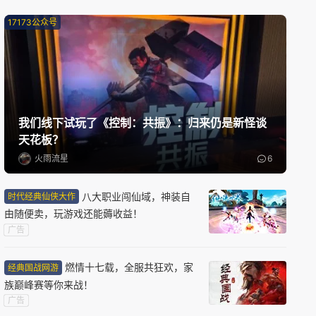
诡影藏锋
17173公众号
搜打撤
中式恐怖
PVP
新版本更新
奥比岛：梦想国度
换装
模拟经营
休闲益智
我们线下试玩了《控制：共振》：归来仍是新怪谈
天花板？
火雨流星
6
新版本更新
远征
八大职业闯仙域，神装自
时代经典仙侠大作
玄幻
半写实
2.5D
由随便卖，玩游戏还能薅收益！
广告
限号删档内测
燃情十七载，全服共狂欢，家
经典国战网游
怪物猎人：旅人
族巅峰赛等你来战！
怪物猎人
动作角色扮演
开放世界
广告