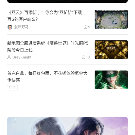
《燕云》再添新丁：你会为“燕铲铲”下载上
百G的客户端么？
混世野马
9
新地图全服进度系统《魔兽世界》时光服P5
阶段今日上线
GreyKnight
10
首充白拿，每日红包雨，不花钱体验氪金大
佬快感
广告