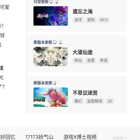
日常更新
可爱
俄罗斯大雷美女cos《巫师3》叶奈法！波涛汹涌大方
08-03
遗忘之海
游戏早报：九阴新作细节曝光，粉丝自制魔兽即将上线
08-03
海洋
冒险
RPG
V！
75岁初代“神奇女侠”晒沐浴照 网友感叹颜值冻龄
08-03
钱
多图预警！CJ咪咕游戏展台高颜值游戏角色全捕捉
08-02
新版本更新
线
《永恒之塔2》现场COS精彩回顾，哪一位Cos角色最
08-02
大道仙途
【测试资格活动】前20人必得《天堂：血统》首测资格
修仙
放置
养成
线
剑网三《鹅鸭杀》联动，金山世游展台被玩家“攻陷”
08-02
光
ChinaJoy 第一天，《街头篮球》热血直上篮筐
08-02
新版本更新
了？
正惊GIF：表情如此羞涩！美女这个表情，让人遐想连
08-02
不思议迷宫
！
ChinaJoy现场小姐姐分享：云逛展福利这不就来了
08-01
魔幻
益智解谜
2D
08/07周五
限号删档内测
个好回忆
17173妖气山
游戏X博士视频
MORE +