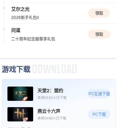
新版本更新
艾尔之光
三国戏英杰传
领取
2026新手礼包Ⅱ
三国
战棋
益智
问道
领取
08/13周四
二十周年纪念服尊享礼包
新版本更新
苍翼：混沌效应
动作
闯关
赛博朋克
游戏下载
新版本更新
天堂2：盟约
PC互通下载
诺亚传说口袋版
本周6320人已下载
角色扮演
养成
燕云十六声
PC下载
本周5496人已下载
08/14周五