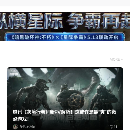
MORE +
腾讯《灰境行者》新PV解析！这或许是最“爽”的微
恐游戏！
多熙君Vic
11