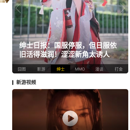
prev
next
依
《冒险岛》怀旧服三服大乱斗！
国服人满为患，台服外挂猖狂
囧图
影游
绅士
MMO
漫谈
打金
新游视频