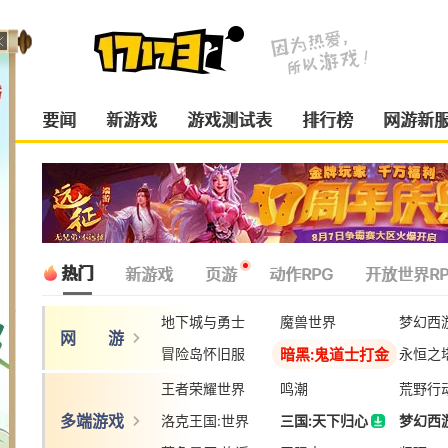
要闻
新游戏
游戏测试表
排行榜
网游新
热门
新游戏
页游
动作RPG
开放世界RP
地下城与勇士
魔兽世界
梦幻西
网 游
暗黑:鬼道士打金
冒险岛怀旧服
永恒之
王者荣耀世界
鸣潮
荒野行
多端游戏
洛克王国:世界
三国:天下归心
梦幻西