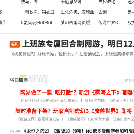
游:时空
快马江湖
卡厄思梦境
失控进化
遗
零
一盏秋声：锦衣卫
生化危机：安魂曲
古剑
黑
仙传
0氪爽玩999999
梦幻西游网页版
传奇世界OL
权
查看
网易做了一款“吃打撤”？新游《雾海之下》首曝
网易搜打撤《诡影藏锋》新实机演示
8月新游前瞻：《诡秘之主》领
随时准备下架？玩家自制虚幻5《魔兽世界》即将
《魔兽世界》国服整治公告
《魔兽世界》TBC周年大更：双经典团本
《永恒之塔2》《激战3》领衔！NC携多款新游参加科隆
08-06