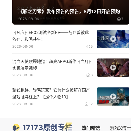
《影之刃零》发布预告的预告，8月12日开启预购
2026-08-06
7
《凡应》EP02测试全新PV——与巨兽彼此
依存，和鸣共生！
2026-08-06
5
混血天使砍爆地狱！超爽ARPG新作《血月》
实机演示视频
2026-08-06
6
骗钱跑路，辱骂玩家？它为什么被钉在国产
游戏耻辱柱上？【是个人物10】
2026-08-06
12
17173原创专栏
热门精选
游戏X博