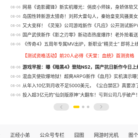
网易《诡影藏锋》新实机曝光：俏皮小师妹，身娇体软又
08-06
岛国性转新游太猎奇！刘邦大雷勾人，秦始皇变风骚美女
08-06
又大变样！《灵笼》公司游戏新作《凡应》公开测试新P
08-06
国产武侠新作《影之刃零》新动态热度爆炸！老外抢着送
08-06
《传奇4》五周年专属MV出炉，新职业“精灵士” 即将上
08-06
【测试资格活动】前20人必得《天堂：血统》首测资格
游戏早报：曝《暗黑4》登陆NS2，国产抗日新作今日上
08-06
混血天使砍爆地狱！超爽ARPG新作《血月》实机演示曝
08-06
从年入10亿到月收不足5000美元，《尘白禁区》真要凉
08-06
投入超3亿元的”仙剑版原神“大翻车！亏到公司几乎破产
08-06
prev
next
士
正经小弟
公众号专栏
囧图
网游时光机
图