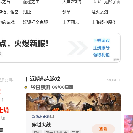
忘之海
诡秘之主
天堂2盟约
飞飞：无限宇宙
神话：悟空
归唐
剑星
湮灭之潮
资料片更新
力的游戏
妖狐打金鬼服
山河图志
山海经神魔传
仙侠世界
玄幻
写实
即时
新版本更新
时空猎人·觉醒
动作
近期热点游戏
更多要闻»
MORE +
08/06周四
！
衔
上线
新版本更新
回归！
穿越火线
查看
展
《Apex英雄》S30爆料：排位或将新增传奇禁用系统
08-06
现代
第一人称射击
写实