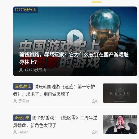
17173妖气山
骗钱跑路，辱骂玩家？它为什么被钉在国产游戏耻
辱柱上？
17173妖气山
试玩韩国魂游《遗迹：第一守护
游戏x博士
者》：求求了，别再做类魂了
于鱼er
8
图个好游戏：《绝区零》二周年逆
正经小弟
风翻盘，新角色太顶了
Helen
5