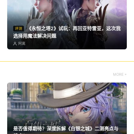
《永恒之塔2》试玩：再回亚特雷亚，这次我
评测
选择用魔法解决问题
阿离
MORE +
是否值得期待？深度拆解《白银之城》二测亮点与