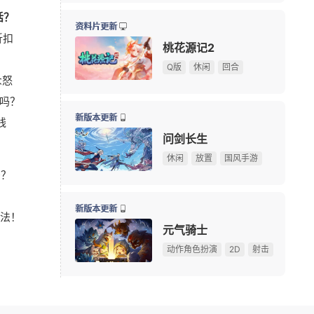
话？
10大坐骑免费送！《魔兽世界》国服21周年庆典明日开
08-05
资料片更新
折扣
游戏早报：腾讯《天堂M》开测，网易《诡影藏锋》新
08-05
桃花源记2
！
《守望先锋》新英雄D.Mon亮相！D.Va昔日队友终于登
08-05
Q版
休闲
回合
众怒
暗黑4国服免费领本体最后一天！原价128元，今晚23:
08-04
吗？
游戏早报：外媒盛赞《抵抗者》 冒险岛怀旧服国际服
08-04
新版本更新
线
俄罗斯大雷美女cos《巫师3》叶奈法！波涛汹涌大方
08-03
问剑长生
【测试资格活动】前20人必得《天堂：血统》首测资格
休闲
放置
国风手游
吗？
游戏早报：九阴新作细节曝光，粉丝自制魔兽即将上线
08-03
75岁初代“神奇女侠”晒沐浴照 网友感叹颜值冻龄
08-03
新版本更新
法！
多图预警！CJ咪咕游戏展台高颜值游戏角色全捕捉
08-02
元气骑士
！
《永恒之塔2》现场COS精彩回顾，哪一位Cos角色最
08-02
动作角色扮演
2D
射击
08/10周一