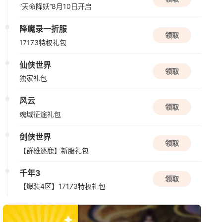
新版本更新
“天命降妖”8月10日开启
仙山小农
降魔录一折服
种田
模拟经营
国风
领取
17173特权礼包
08/15周六
仙侠世界
领取
独家礼包
新版本更新
QQ炫舞2
风云
领取
现代
音乐
半Q版
魂域征途礼包
剑侠世界
08/17周一
领取
【群雄逐鹿】新服礼包
限号删档内测
千年3
雾海之下
领取
【爆装4区】17173特权礼包
搜打撤
多人联机
冒险
08/18周二