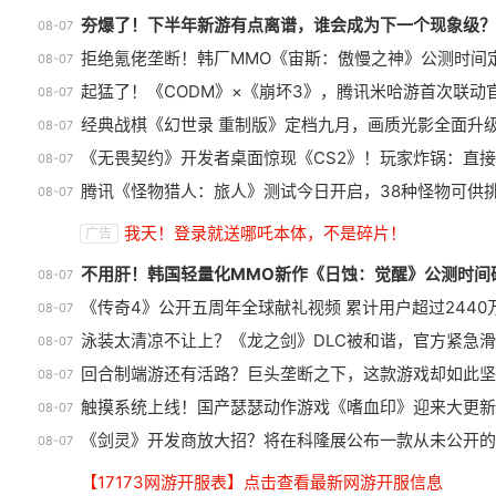
夯爆了！下半年新游有点离谱，谁会成为下一个现象级？
08-07
拒绝氪佬垄断！韩厂MMO《宙斯：傲慢之神》公测时间
08-07
起猛了！《CODM》×《崩坏3》，腾讯米哈游首次联动
08-07
经典战棋《幻世录 重制版》定档九月，画质光影全面升
08-07
《无畏契约》开发者桌面惊现《CS2》！玩家炸锅：直
08-07
腾讯《怪物猎人：旅人》测试今日开启，38种怪物可供
08-07
盘点8月扎堆上线的影游：玩家想
我天！登录就送哪吒本体，不是碎片！
广告
扔核弹，结果只能谈恋爱？
1
不用肝！韩国轻量化MMO新作《日蚀：觉醒》公测时间
08-07
《传奇4》公开五周年全球献礼视频 累计用户超过2440
08-07
泳装太清凉不让上？《龙之剑》DLC被和谐，官方紧急
08-07
回合制端游还有活路？巨头垄断之下，这款游戏却如此坚
08-07
触摸系统上线！国产瑟瑟动作游戏《嗜血印》迎来大更新
08-07
《剑灵》开发商放大招？将在科隆展公布一款从未公开的
08-07
【17173网游开服表】点击查看最新网游开服信息