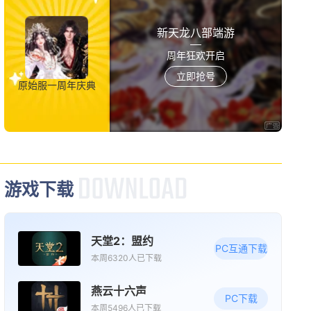
新版本更新
新天龙八部端游
逆战：未来
周年狂欢开启
动作
第一人称射击
多人联机
立即抢号
原始服一周年庆典
08/19周三
新版本更新
现代战舰
多人联机
高画质
射击
游戏下载
08/20周四
天堂2：盟约
限号删档内测
PC互通下载
本周6320人已下载
梦战：剑之海
角色
策略
冒险
燕云十六声
PC下载
本周5496人已下载