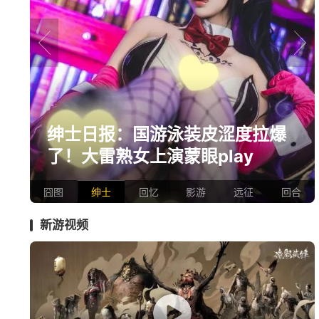
prev
next
爆
巅峰在线150万人的横版网游，
如今带着怀旧服又杀回来了！
囧图
绅士
回忆
影游
远征
回合
新游视频