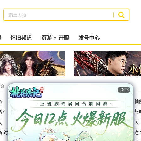
魔域
搜索
服
怀旧频道
页游
开服
发号中心
G
经典MMO
射击
策略类
二次元
1s
九职业无敌版
游
新天龙八部
桃花源记2
仙
塔2
大话2免费版
最终幻想14
桃花源记2
剑网3
仙
热
动
RO新启航
九牧之野
三角洲行动
天
游:时空
崩坏:星穹铁道
明日方舟终末地
绝区零
逆