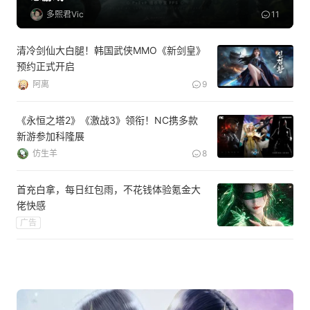
多熙君Vic
11
清冷剑仙大白腿！韩国武侠MMO《新剑皇》
预约正式开启
阿离
9
《永恒之塔2》《激战3》领衔！NC携多款
新游参加科隆展
仿生羊
8
首充白拿，每日红包雨，不花钱体验氪金大
佬快感
广告