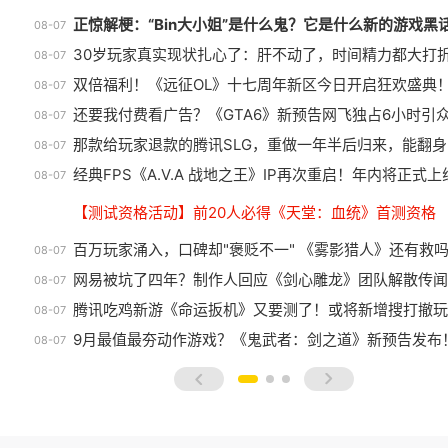
正惊解梗：“Bin大小姐”是什么鬼？它是什么新的游戏黑
08-07
30岁玩家真实现状扎心了：肝不动了，时间精力都大打
08-07
双倍福利！《远征OL》十七周年新区今日开启狂欢盛典
08-07
还要我付费看广告？《GTA6》新预告网飞独占6小时引
08-07
那款给玩家退款的腾讯SLG，重做一年半后归来，能翻身
08-07
经典FPS《A.V.A 战地之王》IP再次重启！年内将正式上
08-07
【测试资格活动】前20人必得《天堂：血统》首测资格
百万玩家涌入，口碑却"褒贬不一" 《雾影猎人》还有救
08-07
网易被坑了四年？制作人回应《剑心雕龙》团队解散传闻
08-07
腾讯吃鸡新游《命运扳机》又要测了！或将新增搜打撤玩
08-07
9月最值最夯动作游戏？《鬼武者：剑之道》新预告发布
08-07
prev
next