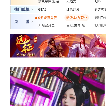
蓝色星原:旅谣
三国:天下归心
无限大
梦幻西
归环
热门单机
GTA6
红色沙漠
影之刃
0氪妖狐鬼服
新版本:九职业
御剑飞
页 游
无限召月灵
首发:破界飞升
1人1服