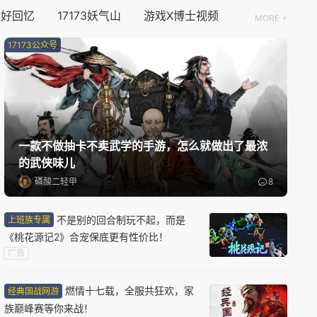
资料片更新
个好回忆
17173妖气山
游戏X博士视频
MORE +
伏魔传
17173公众号
玄幻
仙侠
08/11周二
公测
盗墓笔记：启程
一款不做抽卡不卖武学的手游，怎么就做出了最浓
解谜
角色扮演
悬疑
的武侠味儿
磷酸二轻甲
8
08/12周三
不是别的回合制玩不起，而是
上班族专属
新版本更新
《桃花源记2》合宠保底更有性价比！
原神
广告
开放世界
二次元
动作
燃情十七载，全服共狂欢，家
经典国战网游
族巅峰赛等你来战！