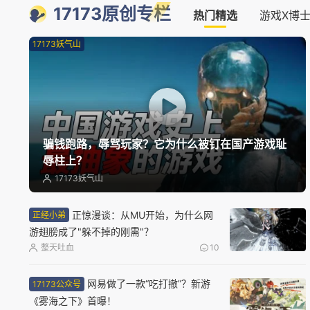
17173原创专栏
热门精选
游戏X博
17173妖气山
骗钱跑路，辱骂玩家？它为什么被钉在国产游戏耻
辱柱上？
17173妖气山
正惊漫谈：从MU开始，为什么网
正经小弟
游翅膀成了"躲不掉的刚需"？
整天吐血
10
网易做了一款“吃打撤”？新游
17173公众号
《雾海之下》首曝！