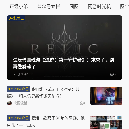
士
正经小弟
公众号专栏
囧图
网游时光机
图
游戏x博士
试玩韩国魂游《遗迹：第一守护者》：求求了，别
再做类魂了
于鱼er
8
我们线下试玩了《控制：共
17173公众号
振》：归来仍是新怪谈天花板？
火雨流星
6
复活一款死了30年的网游，他
17173公众号
只花了一个周末