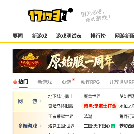
要闻
新游戏
游戏测试表
排行榜
网游新
热门
新游戏
页游
动作RPG
开放世界RP
地下城与勇士
魔兽世界
梦幻西
网 游
暗黑:鬼道士打金
冒险岛怀旧服
永恒之
王者荣耀世界
鸣潮
荒野行
多端游戏
洛克王国:世界
三国:天下归心
梦幻西