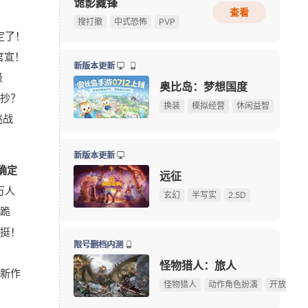
诡影藏锋
查看
总奖金9.5万美元！《绝地求生》玩家自创玩法征集大
08-07
搜打撤
中式恐怖
PVP
定了！
暴雪资深作曲家离职，曾创作《魔兽世界》等多款游戏
08-06
官宣！
《Apex英雄》S30爆料：排位或将新增传奇禁用系统
08-06
新版本更新
级
《宝可梦》前高管多地厕间偷拍被捕，涉事高管拒不认
08-06
奥比岛：梦想国度
接抄？
《炉石传说》版本更新：引擎升级，正式终止Win7系
08-06
换装
模拟经营
休闲益智
挑战
《完美世界：诸神之战》东方奇遇季今日正式开启
08-06
我天！登录就送哪吒本体，不是碎片！
广告
7周年庆典 争霸赛大区火爆开启
新版本更新
确定
游戏早报：曝《暗黑4》登陆NS2，国产抗日新作今日
08-06
远征
万人
《三角洲行动》夏季赛即将开赛，换新赛制后会更好看
08-06
玄幻
半写实
2.5D
滑跪
绅士日报：冷门国产舰娘游戏新皮纯欲攻势，御姐萝莉
08-05
挺！
《刺客信条》功勋总监回归育碧，执掌系列新项目
08-05
限号删档内测
Krafto新作出征科隆展，《绝地求生》衍生FPS全球首
08-05
怪物猎人：旅人
新作
限定手办直接送！上海全新动漫献血屋8月7日开启抽
08-05
怪物猎人
动作角色扮演
开放世界
【17173网游开服表】点击查看最新网游开服信息