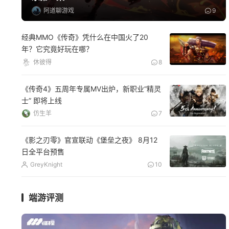
阿道聊游戏
9
经典MMO《传奇》凭什么在中国火了20
年？它究竟好玩在哪？
休彼得
8
《传奇4》五周年专属MV出炉，新职业“精灵
士” 即将上线
仿生羊
7
《影之刃零》官宣联动《堡垒之夜》 8月12
日全平台预售
GreyKnight
10
端游评测