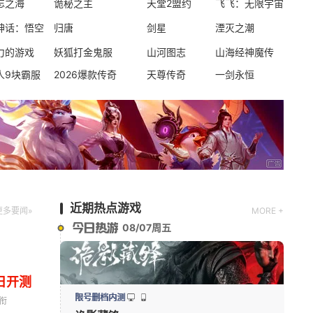
忘之海
诡秘之主
天堂2盟约
飞飞：无限宇宙
现代
第一人称射击
写实
神话：悟空
归唐
剑星
湮灭之潮
力的游戏
妖狐打金鬼服
山河图志
山海经神魔传
新版本更新
人9块霸服
2026爆款传奇
天尊传奇
一剑永恒
七日世界
第三人称射击
新版本更新
大道仙途
修仙
放置
养成
近期热点游戏
更多要闻»
MORE +
08/07周五
日开测
限号删档内测
衔