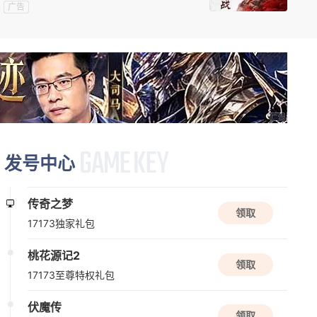
新版本更新
广告
三国戏英杰传
三国
战棋
益智
08/13周四
新版本更新
苍翼：混沌效应
动作
闯关
赛博朋克
发号中心
传奇之梦
新版本更新
领取
17173独家礼包
诺亚传说口袋版
角色扮演
养成
桃花源记2
领取
17173至尊特权礼包
08/14周五
伏魔传
领取