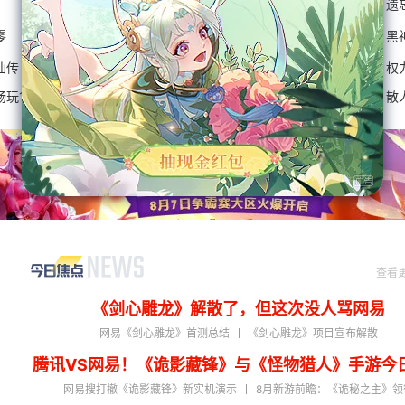
游:时空
快马江湖
卡厄思梦境
失控进化
遗
零
一盏秋声：锦衣卫
生化危机：安魂曲
古剑
黑
仙传
0氪爽玩999999
梦幻西游网页版
传奇世界OL
权
畅玩1年
鬼道士无敌版
仙侠永恒世界
道士无限召唤
散
查看
《剑心雕龙》解散了，但这次没人骂网易
网易《剑心雕龙》首测总结
《剑心雕龙》项目宣布解散
腾讯VS网易！《诡影藏锋》与《怪物猎人》手游今
网易搜打撤《诡影藏锋》新实机演示
8月新游前瞻：《诡秘之主》领