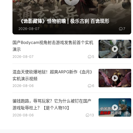
《诡影藏锋》怪物前瞻 | 极乐古刹 百诡现形
2026-08-07
7
国产Bodycam视角射击游戏发售前首个实机
演示
2026-08-07
5
混血天使砍爆地狱！超爽ARPG新作《血月》
实机演示视频
2026-08-06
6
骗钱跑路，辱骂玩家？它为什么被钉在国产
游戏耻辱柱上？【是个人物10】
2026-08-06
13