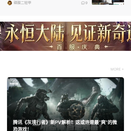
磷酸二轻甲
9
MORE +
腾讯《灰境行者》新PV解析！这或许是最“爽”的微
恐游戏！