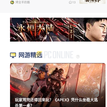
烤全羊奶酪
13
网游精选
玩家骂完还得回来玩？《APEX》凭什么坐稳大逃
杀第一桌？