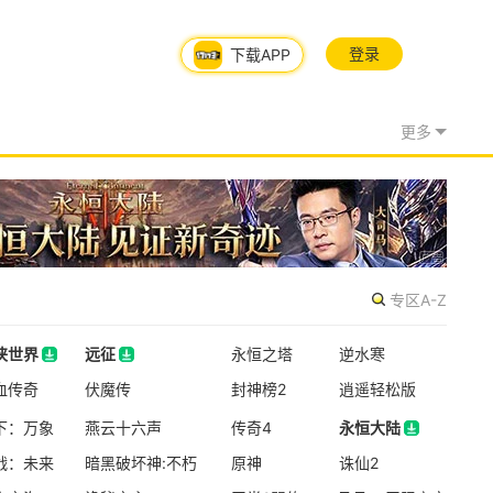
登录
下载APP
更多
专区A-Z
侠世界
远征
永恒之塔
逆水寒
侠世界
血传奇
远征
伏魔传
封神榜2
逍遥轻松版
08/06周四
下：万象
燕云十六声
传奇4
永恒大陆
新版本更新
战：未来
暗黑破坏神:不朽
原神
永恒大陆
诛仙2
穿越火线