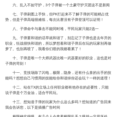
六、乱入不如
守护
，3个子弹被一个土豪守护灭团这不是新闻
七、子弹
刷图
上手快，但PK打起来不了解子弹的可能稍占优
势，但是子弹高端很难练，每次比赛没有子弹登顶可以证明！
八、子弹命中与暴击不能同时堆，平民玩家只能2选一
九、子弹要和谐的话早就和谐了，别忘记了子弹也是去年开的
职业，
狂战
很快和谐的，所以梦想着和谐子弹后在玩的玩家别再做
梦了。也别再喷了，我看你们喷的我都看累了！
十、子弹是唯一个大师武器比唯一武器要好的职业，这也是对
子弹的苛刻！
十一、竞技场除了闪电，极限，隐身，还有什么拿的出手的技
能吗？想想自己习惯用的技能给你和谐掉你还会玩？一样的道理！
十二、站在TX的立场上任何职业都有他存在的必要性，只能
说子弹是个万金油，适合平民玩。
十三、想知道子弹的玩家为什么这么多吗？想知道的广告回来
我会告诉您，以下是插播广告时间
极限确实很慢，有几个人会拿着极限乱丢？慢就一定是坏处