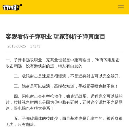
C9
>
战士攻略
>
正文
客观看待子弹职业 玩家剖析子弹真面目
2013-08-25
17173
一、子弹非远攻
职业
，充其量也就是中距离输出，PK有闪电射击
攻击稍远，没有
游侠
射的远，特别有白发的
二、极限射击是速度是很慢滴，不是近身射击可以完全躲开。
三、隐身是可以破滴，高端都知道，手残党要喷也挡不住！
四、闪电射击会有举枪动作，赚克近战系。远程完全可以躲的
过，拉扯视角时间长是因为你电脑有延时，延时这个说辞不光是网
速，跟电脑也有很大关系！
五、子弹破霸体的技能少，而且基本也是几率性的。被近身很
无力，只有翻滚。