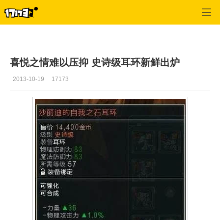
C9
>
赚钱相关
>
正文
喜悦之情难以压抑 史诗级耳环新鲜出炉
2013-10-19
17173