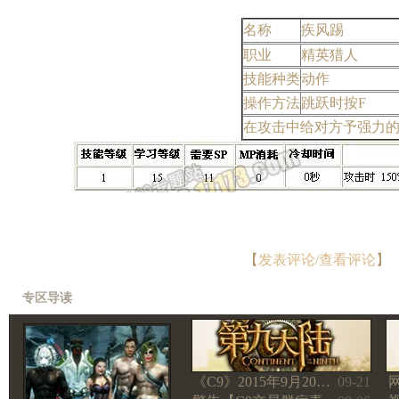
名称
疾风踢
职业
精英猎人
技能种类
动作
操作方法
跳跃时按F
在攻击中给对方予强力的
【
发表评论/查看评论
】
专区导读
《C9》2015年9月20…
09-21