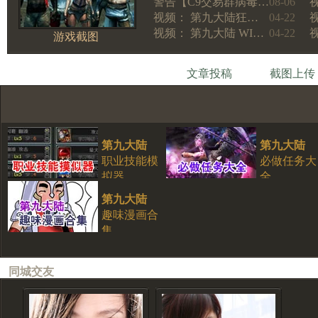
警告【C9交易群病毒…
08-06
视频： 第九大陆狂…
04-22
视频： 第九大陆 WI…
04-22
游戏截图
文章投稿
截图上传
第九大陆
第九大陆
职业技能模
必做任务大
拟器
全
第九大陆
趣味漫画合
集
同城交友