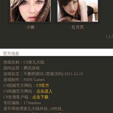
小雅
红月亮
[上
官方信息
游戏名称：C9第九大陆
国内运营：腾讯游戏
游戏状态：不删档测试 (需激活码) 2011-12-15
游戏制作：NHN Games
C9国服官方网站：
C9官方
C9韩服官方网站：
点击进入
C9首测客户端：
点击下载
专区编辑：173mufasa
请不用使用第九大陆外挂_c9外挂_