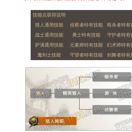
技能点获得说明
猎人通用技能
侦察者特有技能
暗杀者特有
战士通用技能
勇士特有技能
守护者特有
萨满通用技能
元素师特有技能
幻术师特有
魔剑士技能
守望者特有技能
剑舞者特有