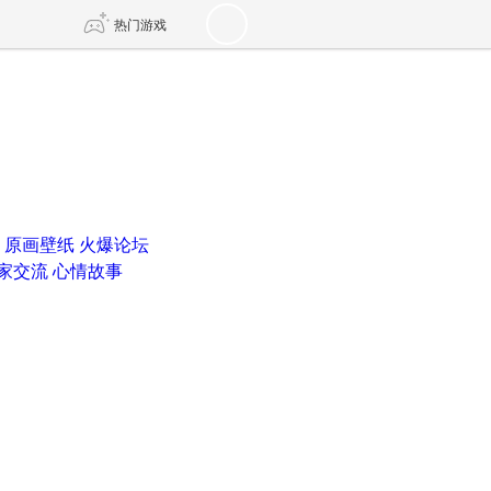
热门游戏
DNF
传奇4
剑网3旗舰版
新天龙八部
原画壁纸
火爆论坛
自由
诛仙世界
新仙侠5
家交流
心情故事