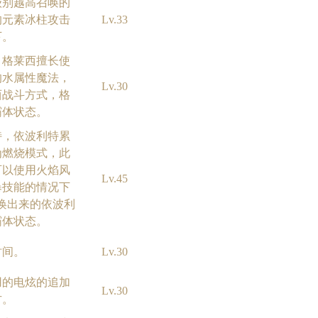
级别越高召唤的
的元素冰柱攻击
Lv.33
下。
，格莱西擅长使
的水属性魔法，
Lv.30
西战斗方式，格
霸体状态。
特，依波利特累
为燃烧模式，此
可以使用火焰风
Lv.45
暴技能的情况下
唤出来的依波利
霸体状态。
时间。
Lv.30
用的电炫的追加
Lv.30
方。