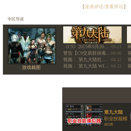
【
发表评论/查看评论
】
专区导读
《C9》2015年9月20…
09-21
警告【C9交易群病毒…
08-06
视频： 第九大陆狂…
04-22
视频： 第九大陆 WI…
04-22
游戏截图
第九大陆
职业技能模
拟器