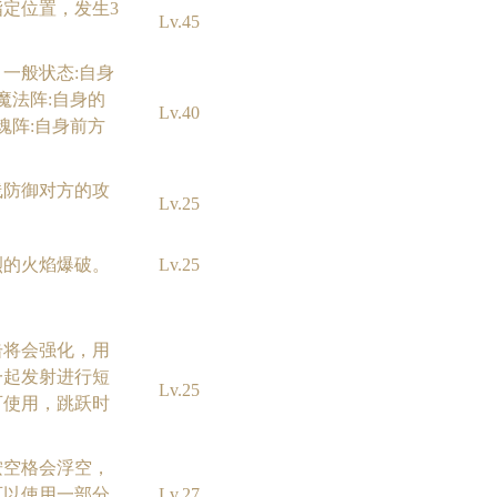
定位置，发生3
Lv.45
一般状态:自身
魔法阵:自身的
Lv.40
魂阵:自身前方
线防御对方的攻
Lv.25
烈的火焰爆破。
Lv.25
击将会强化，用
一起发射进行短
Lv.25
可使用，跳跃时
按空格会浮空，
可以使用一部分
Lv.27