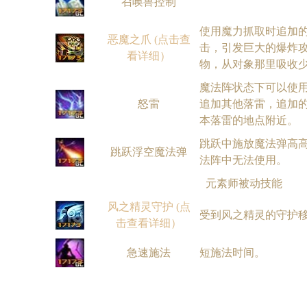
召唤兽控制
使用魔力抓取时追加
恶魔之爪 (点击查
击，引发巨大的爆炸
看详细）
物，从对象那里吸收
魔法阵状态下可以使
怒雷
追加其他落雷，追加
本落雷的地点附近。
跳跃中施放魔法弹高
跳跃浮空魔法弹
法阵中无法使用。
元素师被动技能
风之精灵守护 (点
受到风之精灵的守护
击查看详细）
急速施法
短施法时间。