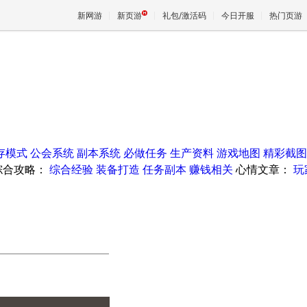
新网游
新页游
礼包/激活码
今日开服
热门页游
魔兽
天堂
存模式
公会系统
副本系统
必做任务
生产资料
游戏地图
精彩截图
王权与
综合攻略：
综合经验
装备打造
任务副本
赚钱相关
心情文章：
玩