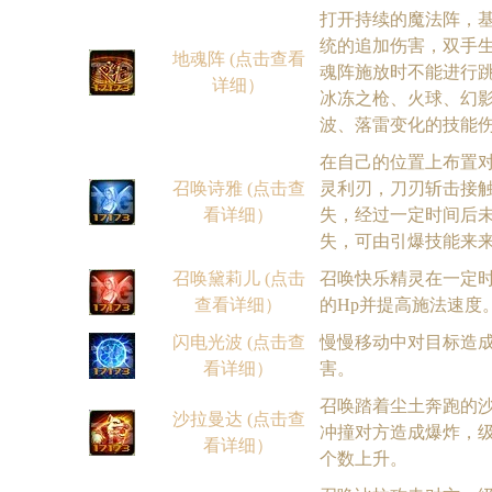
打开持续的魔法阵，
统的追加伤害，双手
地魂阵 (点击查看
魂阵施放时不能进行跳
详细）
冰冻之枪、火球、幻
波、落雷变化的技能
在自己的位置上布置
召唤诗雅 (点击查
灵利刃，刀刃斩击接
看详细）
失，经过一定时间后
失，可由引爆技能来
召唤黛莉儿 (点击
召唤快乐精灵在一定
查看详细）
的Hp并提高施法速度
闪电光波 (点击查
慢慢移动中对目标造
看详细）
害。
召唤踏着尘土奔跑的
沙拉曼达 (点击查
冲撞对方造成爆炸，
看详细）
个数上升。