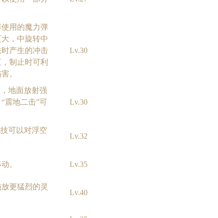
阵使用的魔力弹
更大，中旋转中
法时产生的冲击
Lv.30
直，制止时可利
伤害。
技，地面放射强
“震地二击”可
Lv.30
化技可以对浮空
Lv.32
。
移动。
Lv.35
施放更猛烈的灵
Lv.40