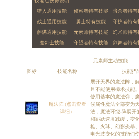
技能点获得说明
猎人通用技能
侦察者特有技能
暗杀者特有
战士通用技能
勇士特有技能
守护者特有
萨满通用技能
元素师特有技能
幻术师特有
魔剑士技能
守望者特有技能
剑舞者特有
元素师主动技能
图标
技能名称
技能描
展开天界的魔法阵，
且不能使用棒术技能
使用基本的魔法弹，
魔法阵 (点击查看
候属性魔法全部变为
详细）
法，魔法环绕-阵展开
和跳跃速度减缓，变化
枪、火球、幻影炎暴
电光波变化的技能们