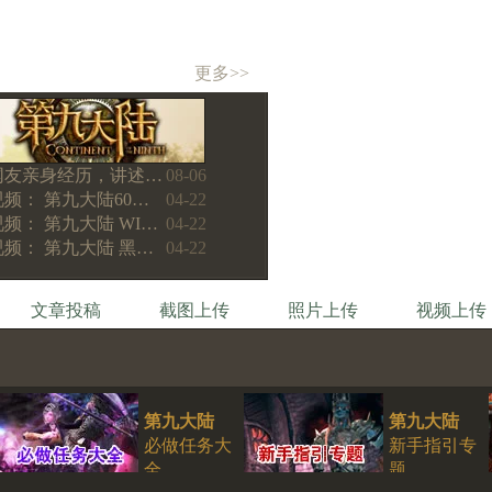
更多>>
网友亲身经历，讲述…
08-06
视频： 第九大陆60…
04-22
视频： 第九大陆 WI…
04-22
视频： 第九大陆 黑…
04-22
文章投稿
截图上传
照片上传
视频上传
第九大陆
第九大陆
必做任务大
新手指引专
全
题