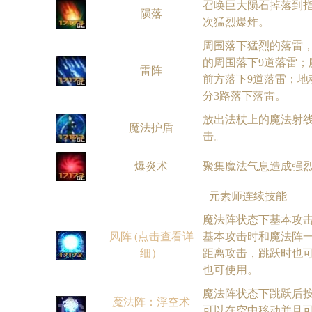
召唤巨大陨石掉落到指
陨落
次猛烈爆炸。
周围落下猛烈的落雷，
的周围落下9道落雷；
雷阵
前方落下9道落雷；地
分3路落下落雷。
放出法杖上的魔法射
魔法护盾
击。
爆炎术
聚集魔法气息造成强
元素师连续技能
魔法阵状态下基本攻
风阵 (点击查看详
基本攻击时和魔法阵
细）
距离攻击，跳跃时也
也可使用。
魔法阵状态下跳跃后
魔法阵：浮空术
可以在空中移动并且