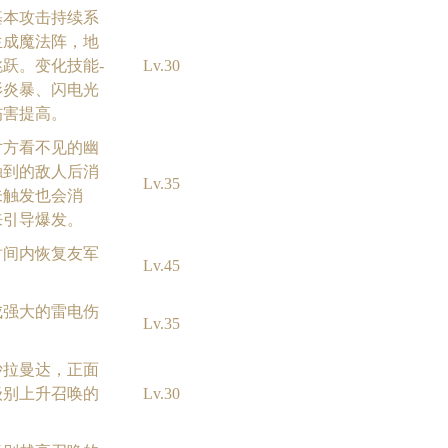
基本攻击持续系
生成魔法阵，地
跃。变化技能-
Lv.30
影炎暴、闪电光
伤害提高。
对方看不见的幽
触到的敌人后消
Lv.35
未触发也会消
来引导爆发。
时间内恢复友军
Lv.45
。
成强大的雷电伤
Lv.35
沙拉曼达，正面
级别上升召唤的
Lv.30