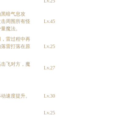
Lv.25
的黑暗气息攻
攻击周围所有怪
Lv.45
少量魔法。
用，雷过程中再
的落雷打落在原
Lv.25
高击飞对方，魔
Lv.27
移动速度提升。
Lv.30
Lv.25