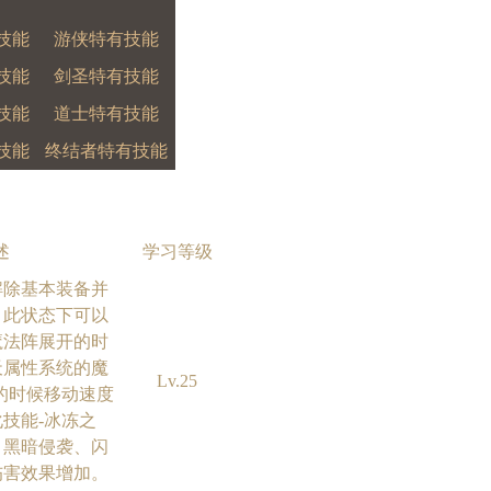
技能
游侠特有技能
技能
剑圣特有技能
技能
道士特有技能
技能
终结者特有技能
述
学习等级
解除基本装备并
。此状态下可以
魔法阵展开的时
天属性系统的魔
Lv.25
的时候移动速度
技能-冰冻之
、黑暗侵袭、闪
伤害效果增加。