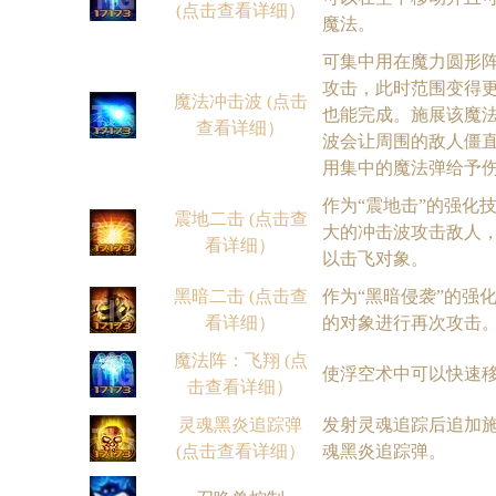
(点击查看详细）
魔法。
可集中用在魔力圆形
攻击，此时范围变得
魔法冲击波 (点击
也能完成。施展该魔
查看详细）
波会让周围的敌人僵
用集中的魔法弹给予
作为“震地击”的强化
震地二击 (点击查
大的冲击波攻击敌人，
看详细）
以击飞对象。
黑暗二击 (点击查
作为“黑暗侵袭”的强
看详细）
的对象进行再次攻击
魔法阵：飞翔 (点
使浮空术中可以快速
击查看详细）
灵魂黑炎追踪弹
发射灵魂追踪后追加
(点击查看详细）
魂黑炎追踪弹。