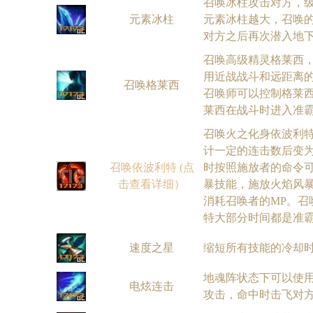
召唤冰柱攻击对方，
元素冰柱
元素冰柱越大，召唤
对方之后再次潜入地
召唤高级精灵格莱西
用近战战斗和远距离
召唤格莱西
召唤师可以控制格莱
莱西在战斗时进入准
召唤火之化身依波利
计一定的连击数后变
召唤依波利特 (点
时按照施放者的命令
击查看详细）
暴技能，施放火焰风
消耗召唤者的MP。召
特大部分时间都是准
速度之星
缩短所有技能的冷却
地魂阵状态下可以使
电炫连击
攻击，命中时击飞对