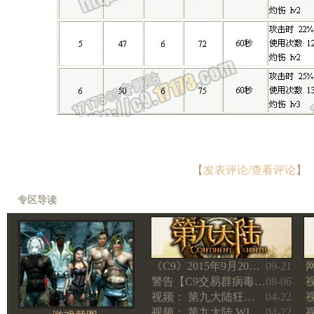
【
发表评论/查看评论
】
专区导读
《C9》2015年9月20…
09-21
警告【C9交易群病毒…
08-06
视频： 第九大陆狂…
04-22
视频： 第九大陆 WI…
04-22