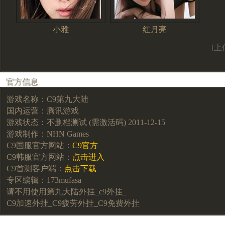
小雅
红月亮
[上
官方信息
游戏名称：C9第九大陆
国内运营：腾讯游戏
游戏状态：不删档测试 (需激活码) 2011-12-15
游戏制作：NHN Games
C9国服官方网站：
C9官方
C9韩服官方网站：
点击进入
C9首测客户端：
点击下载
专区编辑：173mufasa
请不用使用第九大陆外挂_c9外挂_
C9加速外挂_C9疲劳外挂_C9免费外挂