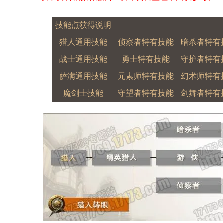
技能点获得说明
猎人通用技能
侦察者特有技能
暗杀者特有
战士通用技能
勇士特有技能
守护者特有
萨满通用技能
元素师特有技能
幻术师特有
魔剑士技能
守望者特有技能
剑舞者特有