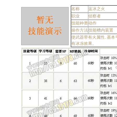
名称
蓝冰之火
职业
侦察者
技能种类
动作
操作方法
技能槽内装置
使武器带有火属性. 基
有冰冻效果。