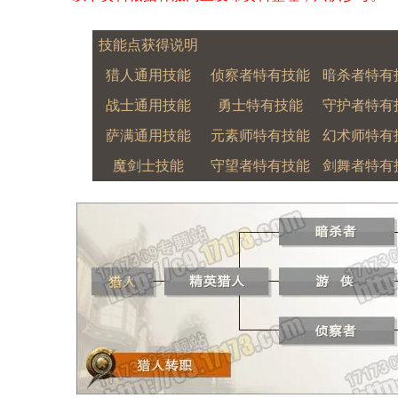
技能点获得说明
猎人通用技能
侦察者特有技能
暗杀者特有
战士通用技能
勇士特有技能
守护者特有
萨满通用技能
元素师特有技能
幻术师特有
魔剑士技能
守望者特有技能
剑舞者特有