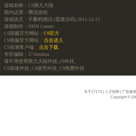
游戏名称：C9第九大陆
国内运营：腾讯游戏
游戏状态：不删档测试 (需激活码) 2011-12-15
游戏制作：NHN Games
C9国服官方网站：
C9官方
C9韩服官方网站：
点击进入
C9首测客户端：
点击下载
专区编辑：173mufasa
请不用使用第九大陆外挂_c9外挂_
C9加速外挂_C9疲劳外挂_C9免费外挂
关于17173
|
人才招聘
|
广告服
Copyright © 200