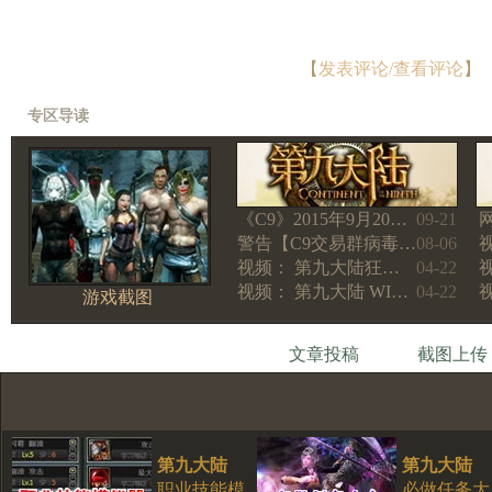
【
发表评论/查看评论
】
专区导读
《C9》2015年9月20…
09-21
警告【C9交易群病毒…
08-06
视频： 第九大陆狂…
04-22
视频： 第九大陆 WI…
04-22
游戏截图
文章投稿
截图上传
第九大陆
第九大陆
职业技能模
必做任务大