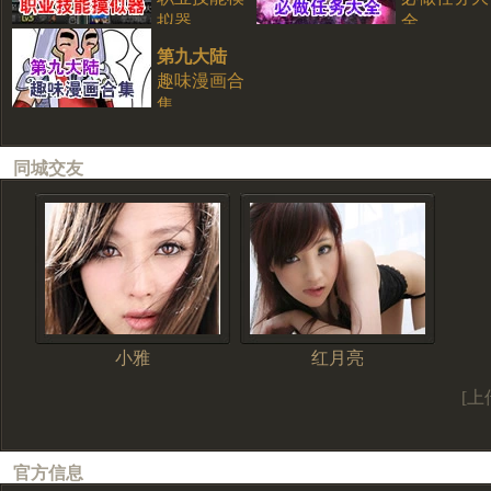
拟器
全
第九大陆
趣味漫画合
集
同城交友
小雅
红月亮
[上
官方信息