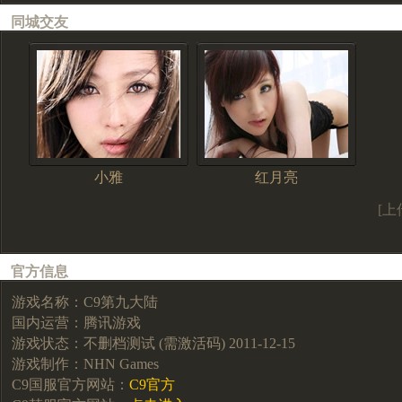
同城交友
小雅
红月亮
[上
官方信息
游戏名称：C9第九大陆
国内运营：腾讯游戏
游戏状态：不删档测试 (需激活码) 2011-12-15
游戏制作：NHN Games
C9国服官方网站：
C9官方