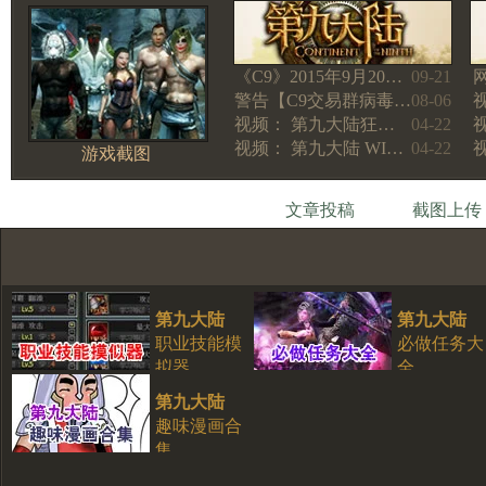
《C9》2015年9月20…
09-21
警告【C9交易群病毒…
08-06
视频： 第九大陆狂…
04-22
视频： 第九大陆 WI…
04-22
游戏截图
文章投稿
截图上传
第九大陆
第九大陆
职业技能模
必做任务大
拟器
全
第九大陆
趣味漫画合
集