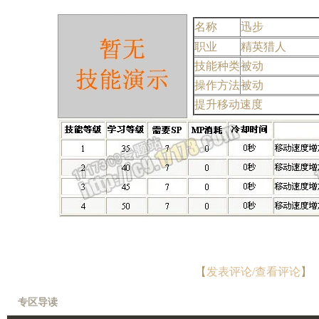
名称
迅步
职业
精英猎人
技能种类
被动
操作方法
被动
提升移动速度
【
发表评论/查看评论
】
专区导读