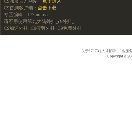
C9韩服官方网站：
点击进入
C9首测客户端：
点击下载
专区编辑：173mufasa
请不用使用第九大陆外挂_c9外挂_
C9加速外挂_C9疲劳外挂_C9免费外挂
关于17173
|
人才招聘
|
广告服
Copyright © 200