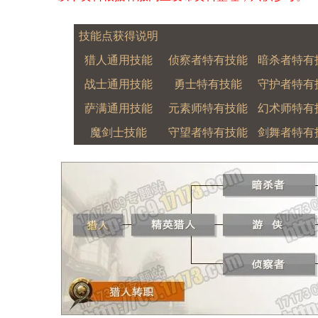
技能点获得说明
猎人通用技能
侦察者特有技能
暗杀者特有
战士通用技能
勇士特有技能
守护者特有
萨满通用技能
元素师特有技能
幻术师特有
魔剑士技能
守望者特有技能
剑舞者特有