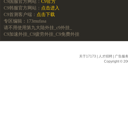
C9国服官方网站：
C9官方
C9韩服官方网站：
点击进入
C9首测客户端：
点击下载
专区编辑：173mufasa
请不用使用第九大陆外挂_c9外挂_
C9加速外挂_C9疲劳外挂_C9免费外挂
关于17173
|
人才招聘
|
广告服
Copyright © 200