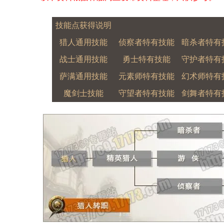
技能点获得说明
猎人通用技能
侦察者特有技能
暗杀者特有
战士通用技能
勇士特有技能
守护者特有
萨满通用技能
元素师特有技能
幻术师特有
魔剑士技能
守望者特有技能
剑舞者特有