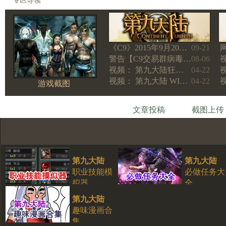
专区导读
《C9》2015年9月20…
09-21
警告【C9交易群病毒…
08-06
视频： 第九大陆狂…
04-22
视频： 第九大陆 WI…
04-22
游戏截图
文章投稿
截图上传
第九大陆
第九大陆
职业技能模
必做任务大
拟器
全
第九大陆
趣味漫画合
集