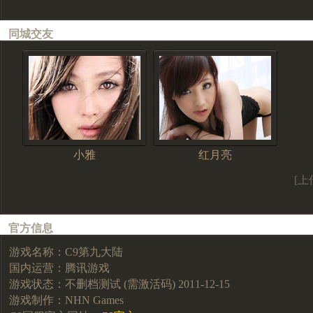
同城交友
小雅
红月亮
[上
官方信息
游戏名称：C9第九大陆
国内运营：腾讯游戏
游戏状态：不删档测试 (需激活码) 2011-12-15
游戏制作：NHN Games