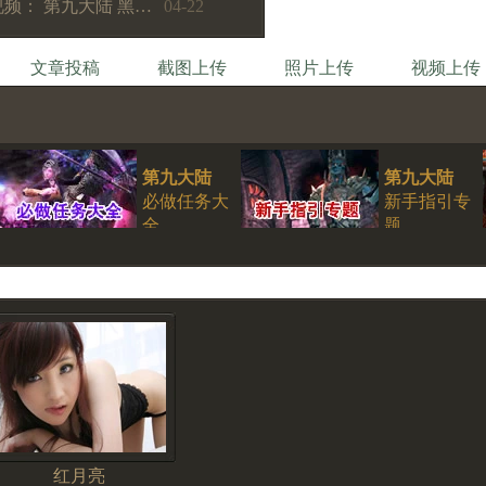
视频： 第九大陆 黑…
04-22
文章投稿
截图上传
照片上传
视频上传
第九大陆
第九大陆
必做任务大
新手指引专
全
题
红月亮