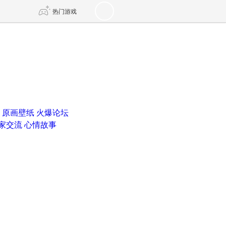
热门游戏
DNF
传奇4
剑网3旗舰版
新天龙八部
原画壁纸
火爆论坛
自由
诛仙世界
新仙侠5
家交流
心情故事