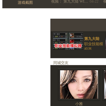
视频： 第九大陆 WI…
04-22
游戏截图
第九大陆
职业技能模
拟器
同城交友
小雅