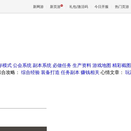
新网游
新页游
礼包/激活码
今日开服
热门页游
魔兽
天堂
存模式
公会系统
副本系统
必做任务
生产资料
游戏地图
精彩截图
王权与
综合攻略：
综合经验
装备打造
任务副本
赚钱相关
心情文章：
玩