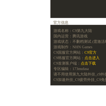
官方信息
游戏名称：C9第九大陆
国内运营：腾讯游戏
游戏状态：不删档测试 (需激活码) 2
游戏制作：NHN Games
C9国服官方网站：
C9官方
C9韩服官方网站：
点击进入
C9首测客户端：
点击下载
专区编辑：173mufasa
请不用使用第九大陆外挂_c9外
C9加速外挂_C9疲劳外挂_C9