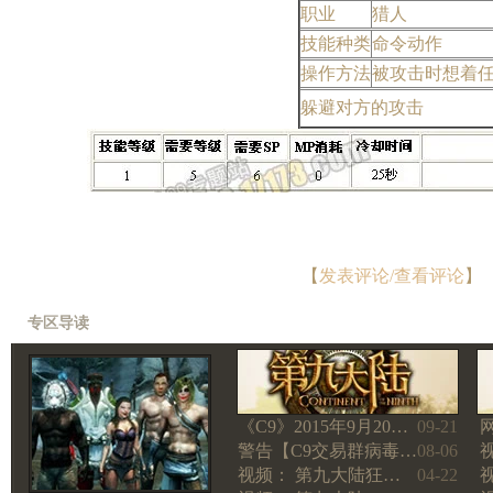
职业
猎人
技能种类
命令动作
操作方法
被攻击时想着
躲避对方的攻击
【
发表评论/查看评论
】
专区导读
《C9》2015年9月20…
09-21
警告【C9交易群病毒…
08-06
视频： 第九大陆狂…
04-22