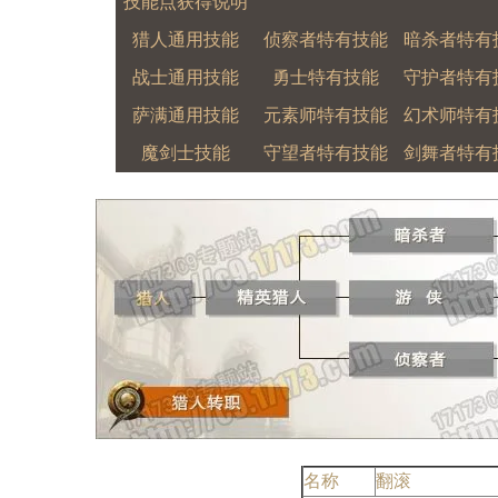
技能点获得说明
猎人通用技能
侦察者特有技能
暗杀者特有
战士通用技能
勇士特有技能
守护者特有
萨满通用技能
元素师特有技能
幻术师特有
魔剑士技能
守望者特有技能
剑舞者特有
名称
翻滚