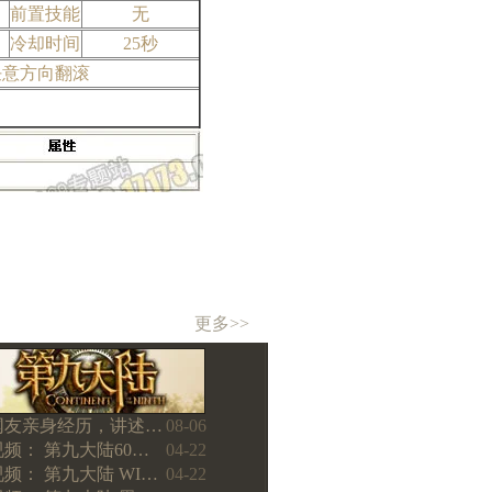
前置技能
无
冷却时间
25秒
任意方向翻滚
更多>>
网友亲身经历，讲述…
08-06
视频： 第九大陆60…
04-22
视频： 第九大陆 WI…
04-22