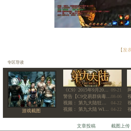
【
发
专区导读
《C9》2015年9月20…
09-21
警告【C9交易群病毒…
08-06
视频： 第九大陆狂…
04-22
视频： 第九大陆 WI…
04-22
游戏截图
文章投稿
截图上传