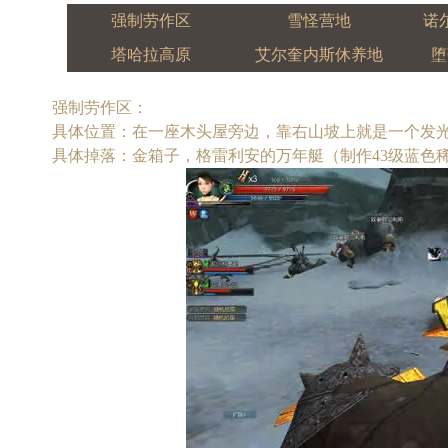
强制劳作区
雪怪营地
诺
塔哈拉高原
艾尔奎内斯休养地
堕
强制劳作区：
具体位置：在一座木头屋旁边，靠右山坡上就是一个发光
具体掉落：金箱子，格雷利安的万年艇（制作43级蓝色稀