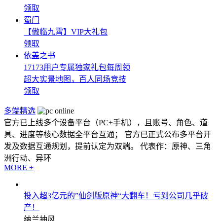
领取
蜀门
【傲临九霄】VIP大礼包
领取
依盖之书
17173用户专属独家礼包每周领
超大实景地图，百人同场竞技
领取
多端精选
官方已上线多个设备平台（PC+手机），且账号、角色、道
具、进度等核心数据全平台互通； 官方已正式公布多平台开
发及数据互通规划，提前认定为双端。 代表作：原神、三角
洲行动、异环
MORE +
投入超3亿元的”仙剑版原神“大翻车！亏到公司几乎破
产！
纳兰抽风