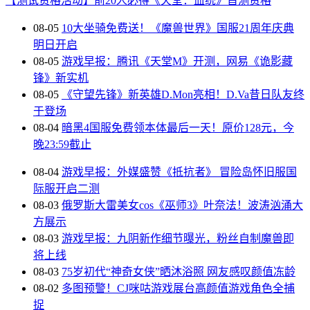
【测试资格活动】前20人必得《天堂：血统》首测资格
08-05
10大坐骑免费送！《魔兽世界》国服21周年庆典
明日开启
08-05
游戏早报：腾讯《天堂M》开测，网易《诡影藏
锋》新实机
08-05
《守望先锋》新英雄D.Mon亮相！D.Va昔日队友终
于登场
08-04
暗黑4国服免费领本体最后一天！原价128元，今
晚23:59截止
08-04
游戏早报：外媒盛赞《抵抗者》 冒险岛怀旧服国
际服开启二测
08-03
俄罗斯大雷美女cos《巫师3》叶奈法！波涛汹涌大
方展示
08-03
游戏早报：九阴新作细节曝光，粉丝自制魔兽即
将上线
08-03
75岁初代“神奇女侠”晒沐浴照 网友感叹颜值冻龄
08-02
多图预警！CJ咪咕游戏展台高颜值游戏角色全捕
捉