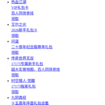
热血江湖
VIP礼包卡
百人同场竞技
领取
艾尔之光
2026新手礼包Ⅱ
领取
问道
二十周年纪念服尊享礼包
领取
传奇世界无双
17173专属新手礼包
超大实景地图，百人同场竞技
领取
时空猎人·觉醒
17173独家礼包
领取
九阴真经
十五周年序章礼包合集