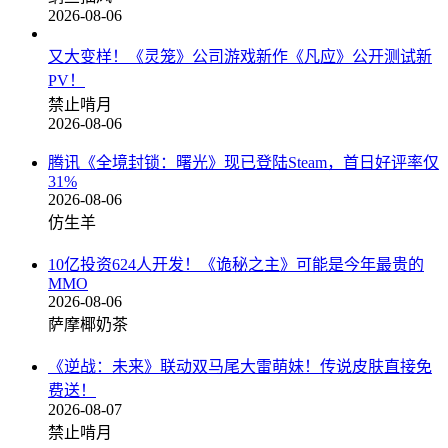
2026-08-06
又大变样！《灵笼》公司游戏新作《凡应》公开测试新
PV！
禁止啃月
2026-08-06
腾讯《全境封锁：曙光》现已登陆Steam，首日好评率仅
31%
2026-08-06
仿生羊
10亿投资624人开发！《诡秘之主》可能是今年最贵的
MMO
2026-08-06
萨摩椰奶茶
《逆战：未来》联动双马尾大雷萌妹！传说皮肤直接免
费送！
2026-08-07
禁止啃月