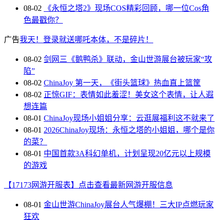
08-02
《永恒之塔2》现场COS精彩回顾，哪一位Cos角
色最戳你？
广告
我天！登录就送哪吒本体，不是碎片！
08-02
剑网三《鹅鸭杀》联动，金山世游展台被玩家“攻
陷”
08-02
ChinaJoy 第一天，《街头篮球》热血直上篮筐
08-02
正惊GIF：表情如此羞涩！美女这个表情，让人遐
想连篇
08-01
ChinaJoy现场小姐姐分享：云逛展福利这不就来了
08-01
2026ChinaJoy现场：永恒之塔的小姐姐，哪个是你
的菜？
08-01
中国首款3A科幻单机，计划呈现20亿元以上规模
的游戏
【17173网游开服表】点击查看最新网游开服信息
08-01
金山世游ChinaJoy展台人气爆棚！三大IP点燃玩家
狂欢