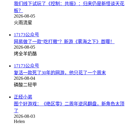
我们线下试玩了《控制：共振》：归来仍是新怪谈天花
板？
2026-08-05
火雨流星
17173公众号
网易做了一款“吃打撤”？新游《雾海之下》首曝！
2026-08-05
烤全羊奶酪
17173公众号
复活一款死了30年的网游，他只花了一个周末
2026-08-04
磷酸二轻甲
正经小弟
图个好游戏：《绝区零》二周年逆风翻盘，新角色太顶
了
2026-08-03
Helen