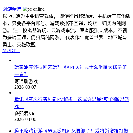
网游精选
以 PC 端为主要运营载体； 即便推出移动端、主机端等其他版
本，只要各平台账号、游戏数据不互通，均统一归类为纯网
游。 注：模拟器游玩、云游戏串流、渠道服独立版本，不视
为多端互通，仍归属纯网游。 代表作：魔兽世界、地下城与
勇士、英雄联盟
MORE +
玩家骂完还得回来玩？《APEX》凭什么坐稳大逃杀第
一桌？
阿道聊游戏
2026-08-07
腾讯《灰境行者》新PV解析！这或许是最“爽”的微恐游
戏！
多熙君Vic
2026-08-06
腾讯吃鸡新游《命运扳机》又要测了！或将新增搜打撤