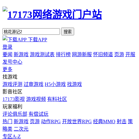
搜索
下载APP
登录
要闻
新游戏
游戏测试表
排行榜
网游新服
怀旧频道
页游
开服
发号中心
更多
找游戏
游戏评测
过审游戏
H5小游戏
找游戏
影音社区
17173影视
游戏视频
有料社区
玩家福利
评论俱乐部
有偿试玩
热门
新游戏
页游
动作RPG
开放世界RPG
经典MMO
射击
策
略类
二次元
专区A-Z