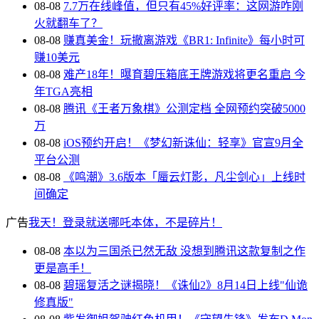
08-08
7.7万在线峰值，但只有45%好评率：这网游咋刚
火就翻车了？
08-08
赚真美金！玩撤离游戏《BR1: Infinite》每小时可
赚10美元
08-08
难产18年！曝育碧压箱底王牌游戏将更名重启 今
年TGA亮相
08-08
腾讯《王者万象棋》公测定档 全网预约突破5000
万
08-08
iOS预约开启！《梦幻新诛仙：轻享》官宣9月全
平台公测
08-08
《鸣潮》3.6版本「蜃云灯影，凡尘剑心」上线时
间确定
广告
我天！登录就送哪吒本体，不是碎片！
08-08
本以为三国杀已然无敌 没想到腾讯这款复制之作
更是高手！
08-08
碧瑶复活之谜揭晓！《诛仙2》8月14日上线"仙诡
修真版"