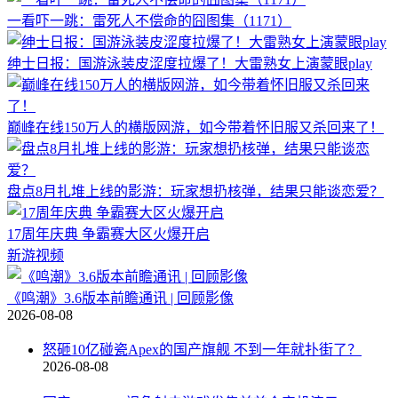
一看吓一跳：雷死人不偿命的囧图集（1171）
绅士日报：国游泳装皮涩度拉爆了！大雷熟女上演蒙眼play
巅峰在线150万人的横版网游，如今带着怀旧服又杀回来了！
盘点8月扎堆上线的影游：玩家想扔核弹，结果只能谈恋爱？
17周年庆典 争霸赛大区火爆开启
新游视频
《鸣潮》3.6版本前瞻通讯 | 回顾影像
2026-08-08
怒砸10亿碰瓷Apex的国产旗舰 不到一年就扑街了？
2026-08-08