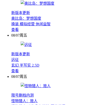
新版本更新
奥比岛：梦想国度
换装
模拟经营
休闲益智
查看
08/07周五
新版本更新
远征
玄幻
半写实
2.5D
查看
08/07周五
限号删档内测
怪物猎人：旅人