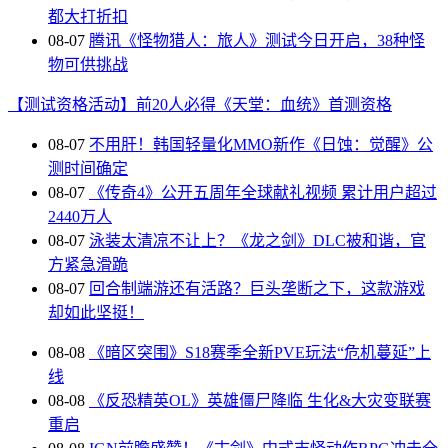
都大打折扣
08-07
腾讯《怪物猎人：旅人》测试今日开启，38种怪
物可供挑战
【测试资格活动】前20人必得《天堂：血统》首测资格
08-07
不用肝！韩国轻量化MMO新作《日蚀：觉醒》公
测时间确定
08-07
《传奇4》公开五周年全球献礼视频 累计用户超过
2440万人
08-07
泳装太清凉不让上？《龙之剑》DLC被和谐，官
方紧急滑跪
08-07
回合制端游还有活路？巨头垄断之下，这款游戏
却如此坚挺！
08-08
《暗区突围》S18赛季全新PVE玩法“危机蔓延”上
线
08-08
《反恐精英OL》英雄僵尸降临 生化&大灾变联赛
重启