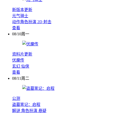
新版本更新
元气骑士
动作角色扮演
2D
射击
查看
08/10周一
资料片更新
伏魔传
玄幻
仙侠
查看
08/11周二
公测
盗墓笔记：启程
解谜
角色扮演
悬疑