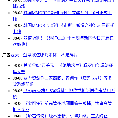
08-08
IGN前瞻盛赞！《古剑》中式志怪动作RPG冲击全
球市场
08-08
韩国MMORPG新作《蚀：觉醒》9月10日正式上
线
08-08
韩国MMORPG新作《宙斯：傲慢之神》26日正式
上线
08-07
双倍福利！《远征OL》十七周年新区今日开启狂
欢盛典！
广告
我天！登录就送哪吒本体，不是碎片！
08-07
总奖金9.5万美元！《绝地求生》玩家自创玩法征
集大赛
08-06
暴雪资深作曲家离职，曾创作《魔兽世界》等多
款游戏配乐
08-06
《Apex英雄》S30爆料：排位或将新增传奇禁用系
统
08-06
《宝可梦》前高管多地厕间偷拍被捕，涉事高管
拒不认罪
08-06
《炉石传说》版本更新：引擎升级，正式终止