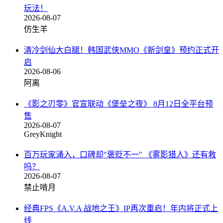
玩法！
2026-08-07
仿生羊
清冷剑仙大白腿！韩国武侠MMO《新剑皇》预约正式开
启
2026-08-06
阿离
《影之刃零》官宣联动《堡垒之夜》 8月12日全平台预
售
2026-08-07
GreyKnight
百万玩家涌入，口碑却"褒贬不一" 《雾影猎人》还有救
吗？
2026-08-07
禁止啃月
经典FPS《A.V.A 战地之王》IP再次重启！年内将正式上
线