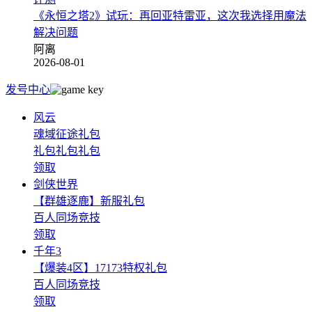
《永恒之塔2》试玩：再回亚特雷亚，这次我选择用魔法
解决问题
阿离
2026-08-01
发号中心
风云
魂域征途礼包
礼包礼包礼包
领取
剑侠世界
【群雄逐鹿】新服礼包
百人同场竞技
领取
千年3
【爆装4区】17173特权礼包
百人同场竞技
领取