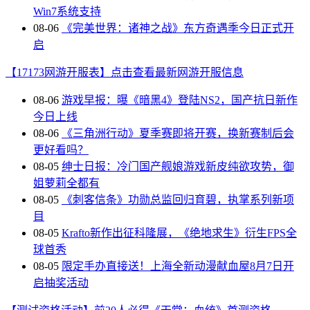
Win7系统支持
08-06
《完美世界：诸神之战》东方奇遇季今日正式开
启
【17173网游开服表】点击查看最新网游开服信息
08-06
游戏早报：曝《暗黑4》登陆NS2，国产抗日新作
今日上线
08-06
《三角洲行动》夏季赛即将开赛，换新赛制后会
更好看吗？
08-05
绅士日报：冷门国产舰娘游戏新皮纯欲攻势，御
姐萝莉全都有
08-05
《刺客信条》功勋总监回归育碧，执掌系列新项
目
08-05
Krafto新作出征科隆展，《绝地求生》衍生FPS全
球首秀
08-05
限定手办直接送！上海全新动漫献血屋8月7日开
启抽奖活动