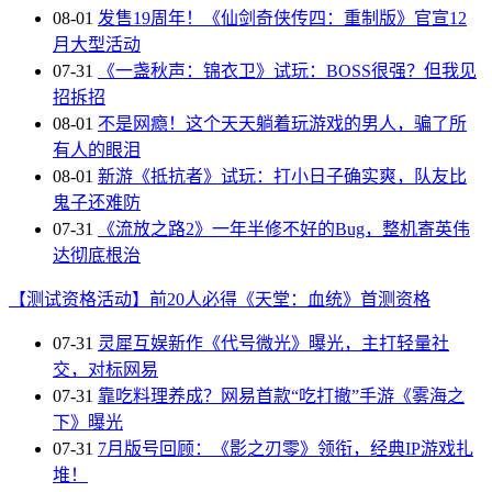
08-01
发售19周年！《仙剑奇侠传四：重制版》官宣12
月大型活动
07-31
《一盏秋声：锦衣卫》试玩：BOSS很强？但我见
招拆招
08-01
不是网瘾！这个天天躺着玩游戏的男人，骗了所
有人的眼泪
08-01
新游《抵抗者》试玩：打小日子确实爽，队友比
鬼子还难防
07-31
《流放之路2》一年半修不好的Bug，整机寄英伟
达彻底根治
【测试资格活动】前20人必得《天堂：血统》首测资格
07-31
灵犀互娱新作《代号微光》曝光，主打轻量社
交，对标网易
07-31
靠吃料理养成？网易首款“吃打撤”手游《雾海之
下》曝光
07-31
7月版号回顾：《影之刃零》领衔，经典IP游戏扎
堆！