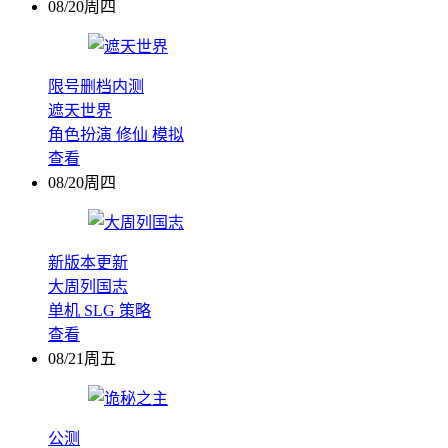
08/20周四
限号删档内测
遮天世界
角色扮演
修仙
模拟
查看
08/20周四
新版本更新
大周列国志
单机
SLG
策略
查看
08/21周五
公测