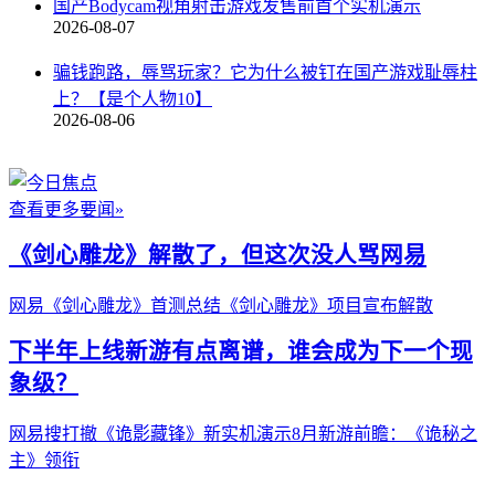
国产Bodycam视角射击游戏发售前首个实机演示
2026-08-07
骗钱跑路，辱骂玩家？它为什么被钉在国产游戏耻辱柱
上？【是个人物10】
2026-08-06
查看更多要闻»
《剑心雕龙》解散了，但这次没人骂网易
网易《剑心雕龙》首测总结
《剑心雕龙》项目宣布解散
下半年上线新游有点离谱，谁会成为下一个现
象级？
网易搜打撤《诡影藏锋》新实机演示
8月新游前瞻：《诡秘之
主》领衔