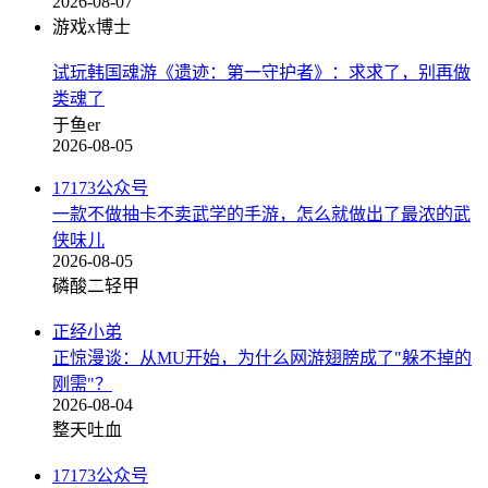
2026-08-07
游戏x博士
试玩韩国魂游《遗迹：第一守护者》：求求了，别再做
类魂了
于鱼er
2026-08-05
17173公众号
一款不做抽卡不卖武学的手游，怎么就做出了最浓的武
侠味儿
2026-08-05
磷酸二轻甲
正经小弟
正惊漫谈：从MU开始，为什么网游翅膀成了"躲不掉的
刚需"？
2026-08-04
整天吐血
17173公众号