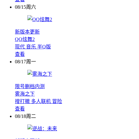
08/15周六
新版本更新
QQ炫舞2
现代
音乐
半Q版
查看
08/17周一
限号删档内测
雾海之下
搜打撤
多人联机
冒险
查看
08/18周二