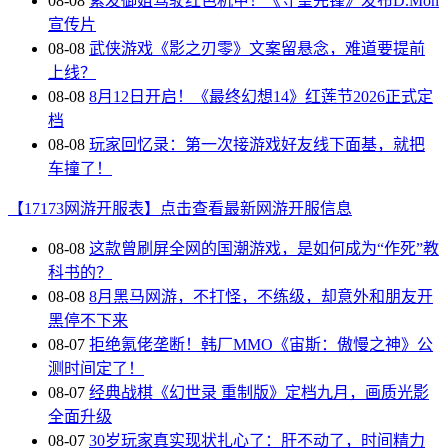
08-08
紫发御姐驾驶红色机甲！《守望先锋》发布D.Mon
宣传片
08-08
武侠游戏《影之刃零》文案留悬念，难道要提前
上线？
08-08
8月12日开启！《最终幻想14》红莲节2026正式定
档
08-08
玩家回忆录：第一次接游戏好友线下面基，就把
车撞了！
【17173网游开服表】点击查看最新网游开服信息
08-08
这款曾刷屏全网的国潮游戏，是如何成为“作死”教
科书的？
08-08
8月黑马网游，不打怪，不练级，却意外和朋友开
黑停不下来
08-07
拒绝氪佬垄断！韩厂MMO《宙斯：傲慢之神》公
测时间定了！
08-07
经典战棋《幻世录 重制版》定档九月，画质光影
全面升级
08-07
30岁玩家真实现状扎心了：肝不动了，时间精力