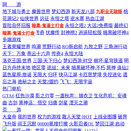
网 游
地下城与勇士
魔兽世界
梦幻西游
新天龙八部
桃
九职业无敌版
花源记2
仙侠世界
远征
永恒之塔
逆水寒
热血江湖
冒险岛怀旧服
永恒之塔2
大话2免费版
最终幻
暗黑:鬼道士打金
想14
剑网3
热血传奇
伏魔传
封神榜2
逍遥轻松版
暗黑破坏神4
多端游戏
王者荣耀世界
鸣潮
荒野行动
RO新启航
九牧之野
三角洲行动
天下：万象
燕云十六声
传奇4
永恒大陆
洛克王国:世界
三国:天下归心
梦幻西游:时空
崩坏:星穹铁道
明
日方舟终末地
绝区零
逆战：未来
暗黑破坏神:不朽
原神
诛仙2
蓝色星原:旅谣
无限大
归环
快马江湖
卡厄思梦境
失控进化
遗
忘之海
诡秘之主
天堂2盟约
飞飞：无限宇宙
热门单机
GTA6
红色沙漠
影之刃零
一盏秋声：锦衣卫
生化危机：安魂
曲
古剑
黑神话：悟空
归唐
剑星
湮灭之潮
页 游
大皇帝
我的世界
权力的游戏
散人天堂·HOT
上线全图爆
破界
飞升版
阎王沉默
00000氪搜打撤
火影忍者OL
梦回江湖·启动