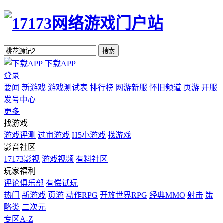
搜索
下载APP
登录
要闻
新游戏
游戏测试表
排行榜
网游新服
怀旧频道
页游
开服
发号中心
更多
找游戏
游戏评测
过审游戏
H5小游戏
找游戏
影音社区
17173影视
游戏视频
有料社区
玩家福利
评论俱乐部
有偿试玩
热门
新游戏
页游
动作RPG
开放世界RPG
经典MMO
射击
策
略类
二次元
专区A-Z