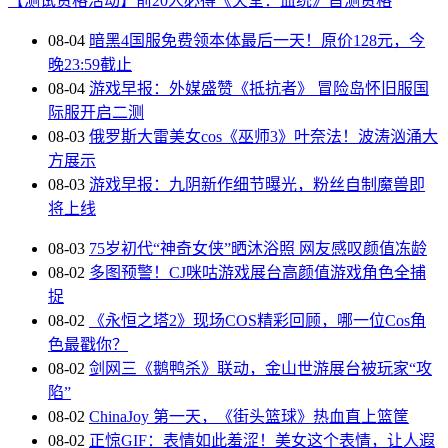
【测试资格活动】前20人必得《天堂：血统》首测资格
08-04
暗黑4国服免费领本体最后一天！原价128元，今
晚23:59截止
08-04
游戏早报：外媒盛赞《抵抗者》 冒险岛怀旧服国
际服开启二测
08-03
俄罗斯大雷美女cos《巫师3》叶奈法！波涛汹涌大
方展示
08-03
游戏早报：九阴新作细节曝光，粉丝自制魔兽即
将上线
08-03
75岁初代“神奇女侠”晒沐浴照 网友感叹颜值冻龄
08-02
多图预警！CJ咪咕游戏展台高颜值游戏角色全捕
捉
08-02
《永恒之塔2》现场COS精彩回顾，哪一位Cos角
色最戳你？
08-02
剑网三《鹅鸭杀》联动，金山世游展台被玩家“攻
陷”
08-02
ChinaJoy 第一天，《街头篮球》热血直上篮筐
08-02
正惊GIF：表情如此羞涩！美女这个表情，让人遐