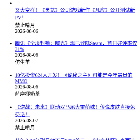
又大变样！《灵笼》公司游戏新作《凡应》公开测试新
PV！
禁止啃月
2026-08-06
腾讯《全境封锁：曙光》现已登陆Steam，首日好评率仅
31%
2026-08-06
仿生羊
10亿投资624人开发！《诡秘之主》可能是今年最贵的
MMO
2026-08-06
萨摩椰奶茶
《逆战：未来》联动双马尾大雷萌妹！传说皮肤直接免
费送！
2026-08-07
禁止啃月