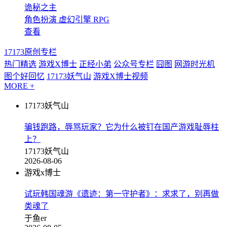
诡秘之主
角色扮演
虚幻引擎
RPG
查看
17173原创专栏
热门精选
游戏X博士
正经小弟
公众号专栏
囧图
网游时光机
图个好回忆
17173妖气山
游戏X博士视频
MORE +
17173妖气山
骗钱跑路，辱骂玩家？它为什么被钉在国产游戏耻辱柱
上？
17173妖气山
2026-08-06
游戏x博士
试玩韩国魂游《遗迹：第一守护者》：求求了，别再做
类魂了
于鱼er