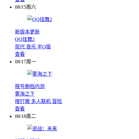
08/15周六
新版本更新
QQ炫舞2
现代
音乐
半Q版
查看
08/17周一
限号删档内测
雾海之下
搜打撤
多人联机
冒险
查看
08/18周二