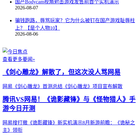
国产Bodycam视角射击游戏发售前首个实机演示
2026-08-07
骗钱跑路，辱骂玩家？它为什么被钉在国产游戏耻辱柱
上？【是个人物10】
2026-08-06
查看更多要闻»
《剑心雕龙》解散了，但这次没人骂网易
网易《剑心雕龙》首测总结
《剑心雕龙》项目宣布解散
腾讯VS网易！《诡影藏锋》与《怪物猎人》手
游今日开测
网易搜打撤《诡影藏锋》新实机演示
8月新游前瞻：《诡秘之
主》领衔