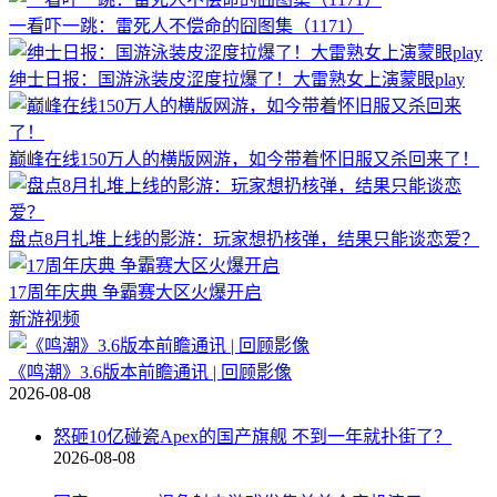
一看吓一跳：雷死人不偿命的囧图集（1171）
绅士日报：国游泳装皮涩度拉爆了！大雷熟女上演蒙眼play
巅峰在线150万人的横版网游，如今带着怀旧服又杀回来了！
盘点8月扎堆上线的影游：玩家想扔核弹，结果只能谈恋爱？
17周年庆典 争霸赛大区火爆开启
新游视频
《鸣潮》3.6版本前瞻通讯 | 回顾影像
2026-08-08
怒砸10亿碰瓷Apex的国产旗舰 不到一年就扑街了？
2026-08-08