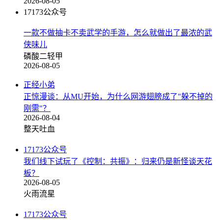
2026-08-05
17173公众号
一款不做抽卡不卖武学的手游，怎么就做出了最浓的武
侠味儿
磷酸二轻甲
2026-08-05
正经小弟
正惊漫谈：从MU开始，为什么网游翅膀成了"躲不掉的
刚需"？
2026-08-04
整天吐血
17173公众号
我们线下试玩了《控制：共振》：归来仍是新怪谈天花
板？
2026-08-05
火雨流星
17173公众号