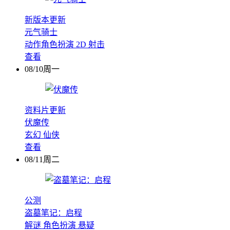
新版本更新
元气骑士
动作角色扮演
2D
射击
查看
08/10周一
资料片更新
伏魔传
玄幻
仙侠
查看
08/11周二
公测
盗墓笔记：启程
解谜
角色扮演
悬疑