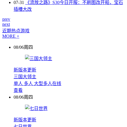
07-31
《流放之路》S30今日开服：不刷图改开船，宝石
插槽大改
prev
next
近期热点游戏
MORE +
08/06周四
新版本更新
三国大领主
单人
多人
大型多人在线
查看
08/06周四
新版本更新
七日世界