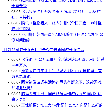
08-07
经典战棋《幻世录 重制版》定档九月，画质光影
全面升级
08-07
《无畏契约》开发者桌面惊现《CS2》！玩家炸
锅：直接抄？
08-07
腾讯《怪物猎人：旅人》测试今日开启，38种怪
物可供挑战
08-07
不用肝！韩国轻量化MMO新作《日蚀：觉醒》公
测时间确定
【17173网游开服表】点击查看最新网游开服信息
08-07
《传奇4》公开五周年全球献礼视频 累计用户超过
2440万人
08-07
泳装太清凉不让上？《龙之剑》DLC被和谐，官
方紧急滑跪
08-07
回合制端游还有活路？巨头垄断之下，这款游戏
却如此坚挺！
08-07
触摸系统上线！国产瑟瑟动作游戏《嗜血印》迎
来大更新
08-07
正惊解梗：“Bin大小姐”是什么鬼？它是什么新的