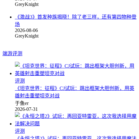
GreyKnight
《激战3》首发种族揭晓！除了老三样，还有第四物种登
场
2026-08-06
GreyKnight
端游评测
评测
《坦克世界：征程》CJ试玩：跳出框架大胆创新，用英
雄射击重塑坦克对战
于鱼er
2026-07-31
评测
《永恒之塔2》试玩：再回亚特雷亚，这次我选择用魔法