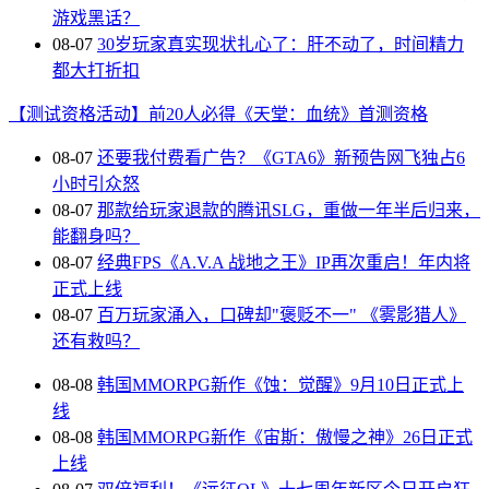
游戏黑话？
08-07
30岁玩家真实现状扎心了：肝不动了，时间精力
都大打折扣
【测试资格活动】前20人必得《天堂：血统》首测资格
08-07
还要我付费看广告？《GTA6》新预告网飞独占6
小时引众怒
08-07
那款给玩家退款的腾讯SLG，重做一年半后归来，
能翻身吗？
08-07
经典FPS《A.V.A 战地之王》IP再次重启！年内将
正式上线
08-07
百万玩家涌入，口碑却"褒贬不一" 《雾影猎人》
还有救吗？
08-08
韩国MMORPG新作《蚀：觉醒》9月10日正式上
线
08-08
韩国MMORPG新作《宙斯：傲慢之神》26日正式
上线