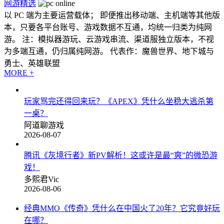
网游精选
以 PC 端为主要运营载体； 即便推出移动端、主机端等其他版
本，只要各平台账号、游戏数据不互通，均统一归类为纯网
游。 注：模拟器游玩、云游戏串流、渠道服独立版本，不视
为多端互通，仍归属纯网游。 代表作：魔兽世界、地下城与
勇士、英雄联盟
MORE +
玩家骂完还得回来玩？《APEX》凭什么坐稳大逃杀第
一桌？
阿道聊游戏
2026-08-07
腾讯《灰境行者》新PV解析！这或许是最“爽”的微恐游
戏！
多熙君Vic
2026-08-06
经典MMO《传奇》凭什么在中国火了20年？它究竟好玩
在哪？