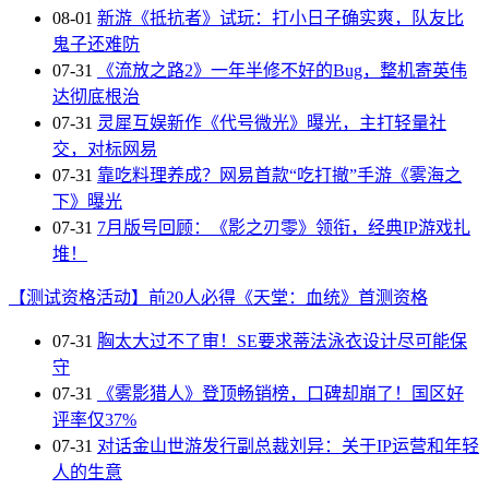
08-01
新游《抵抗者》试玩：打小日子确实爽，队友比
鬼子还难防
07-31
《流放之路2》一年半修不好的Bug，整机寄英伟
达彻底根治
07-31
灵犀互娱新作《代号微光》曝光，主打轻量社
交，对标网易
07-31
靠吃料理养成？网易首款“吃打撤”手游《雾海之
下》曝光
07-31
7月版号回顾：《影之刃零》领衔，经典IP游戏扎
堆！
【测试资格活动】前20人必得《天堂：血统》首测资格
07-31
胸太大过不了审！SE要求蒂法泳衣设计尽可能保
守
07-31
《雾影猎人》登顶畅销榜，口碑却崩了！国区好
评率仅37%
07-31
对话金山世游发行副总裁刘异：关于IP运营和年轻
人的生意