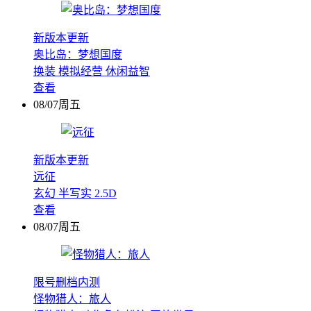
新版本更新
奥比岛：梦想国度
换装
模拟经营
休闲益智
查看
08/07周五
新版本更新
远征
玄幻
半写实
2.5D
查看
08/07周五
限号删档内测
怪物猎人：旅人