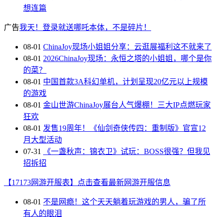
想连篇
广告
我天！登录就送哪吒本体，不是碎片！
08-01
ChinaJoy现场小姐姐分享：云逛展福利这不就来了
08-01
2026ChinaJoy现场：永恒之塔的小姐姐，哪个是你
的菜？
08-01
中国首款3A科幻单机，计划呈现20亿元以上规模
的游戏
08-01
金山世游ChinaJoy展台人气爆棚！三大IP点燃玩家
狂欢
08-01
发售19周年！《仙剑奇侠传四：重制版》官宣12
月大型活动
07-31
《一盏秋声：锦衣卫》试玩：BOSS很强？但我见
招拆招
【17173网游开服表】点击查看最新网游开服信息
08-01
不是网瘾！这个天天躺着玩游戏的男人，骗了所
有人的眼泪