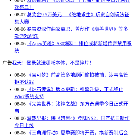
08-07
双倍福利！《远征OL》十七周年新区今日开启狂
欢盛典！
08-07
总奖金9.5万美元！《绝地求生》玩家自创玩法征
集大赛
08-06
暴雪资深作曲家离职，曾创作《魔兽世界》等多
款游戏配乐
08-06
《Apex英雄》S30爆料：排位或将新增传奇禁用系
统
广告
我天！登录就送哪吒本体，不是碎片！
08-06
《宝可梦》前高管多地厕间偷拍被捕，涉事高管
拒不认罪
08-06
《炉石传说》版本更新：引擎升级，正式终止
Win7系统支持
08-06
《完美世界：诸神之战》东方奇遇季今日正式开
启
08-06
游戏早报：曝《暗黑4》登陆NS2，国产抗日新作
今日上线
08-06
《三角洲行动》夏季赛即将开赛，换新赛制后会