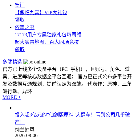
蜀门
【傲临九霄】VIP大礼包
领取
依盖之书
17173用户专属独家礼包每周领
超大实景地图，百人同场竞技
领取
多端精选
官方已上线多个设备平台（PC+手机），且账号、角色、道
具、进度等核心数据全平台互通； 官方已正式公布多平台开
发及数据互通规划，提前认定为双端。 代表作：原神、三角
洲行动、异环
MORE +
投入超3亿元的”仙剑版原神“大翻车！亏到公司几乎破
产！
纳兰抽风
2026-08-06