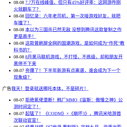
08-08
7.7万在线峰值，但只有45%好评率：这网游咋刚
火就翻车了？
08-08
回忆录：六年老司机，第一次接游戏好友，就把
车撞了！
08-08
本以为三国杀已然无敌 没想到腾讯这款复制之作
更是高手！
08-08
这款曾刷屏全网的国潮游戏，是如何成为“作死”教
科书的？
08-08
8月黑马联机游戏，不打怪，不练级，却和朋友开
黑停不下来
08-07
夯爆了！下半年新游有点离谱，谁会成为下一个
现象级？
广告
我天！登录就送哪吒本体，不是碎片！
08-07
拒绝氪佬垄断！韩厂MMO《宙斯：傲慢之神》公
测时间定了！
08-07
起猛了！《CODM》×《崩坏3》，腾讯米哈游首
次联动官宣！