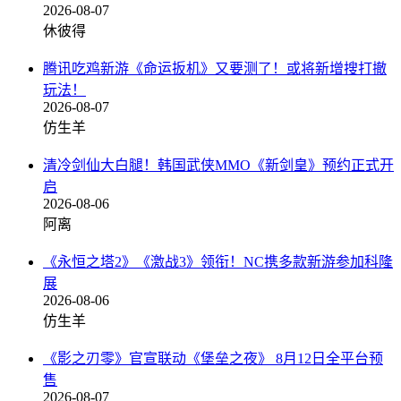
2026-08-07
休彼得
腾讯吃鸡新游《命运扳机》又要测了！或将新增搜打撤
玩法！
2026-08-07
仿生羊
清冷剑仙大白腿！韩国武侠MMO《新剑皇》预约正式开
启
2026-08-06
阿离
《永恒之塔2》《激战3》领衔！NC携多款新游参加科隆
展
2026-08-06
仿生羊
《影之刃零》官宣联动《堡垒之夜》 8月12日全平台预
售
2026-08-07