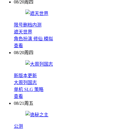
08/20周四
限号删档内测
遮天世界
角色扮演
修仙
模拟
查看
08/20周四
新版本更新
大周列国志
单机
SLG
策略
查看
08/21周五
公测