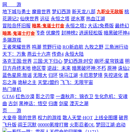
网 游
地下城与勇士
魔兽世界
梦幻西游
新天龙八部
桃
九职业无敌版
花源记2
仙侠世界
远征
永恒之塔
逆水寒
热血江湖
冒险岛怀旧服
永恒之塔2
大话2免费版
最终幻
暗黑:鬼道士打金
想14
剑网3
热血传奇
伏魔传
封神榜2
逍遥轻松版
暗黑破坏神4
多端游戏
王者荣耀世界
鸣潮
荒野行动
RO新启航
九牧之野
三角洲行动
天下：万象
燕云十六声
传奇4
永恒大陆
洛克王国:世界
三国:天下归心
梦幻西游:时空
崩坏:星穹铁道
明
日方舟终末地
绝区零
逆战：未来
暗黑破坏神:不朽
原神
诛仙2
蓝色星原:旅谣
无限大
归环
快马江湖
卡厄思梦境
失控进化
遗
忘之海
诡秘之主
天堂2盟约
飞飞：无限宇宙
热门单机
GTA6
红色沙漠
影之刃零
一盏秋声：锦衣卫
生化危机：安魂
曲
古剑
黑神话：悟空
归唐
剑星
湮灭之潮
页 游
大皇帝
我的世界
权力的游戏
散人天堂·HOT
上线全图爆
破界
飞升版
阎王沉默
00000氪搜打撤
火影忍者OL
梦回江湖·启动