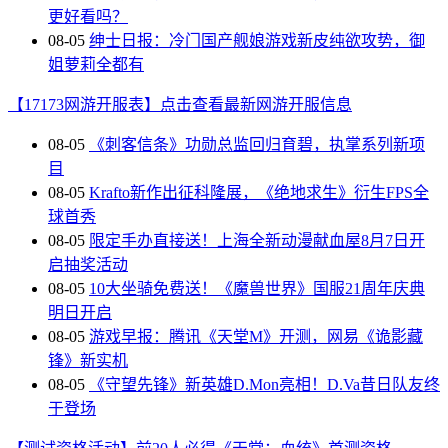
更好看吗？
08-05
绅士日报：冷门国产舰娘游戏新皮纯欲攻势，御
姐萝莉全都有
【17173网游开服表】点击查看最新网游开服信息
08-05
《刺客信条》功勋总监回归育碧，执掌系列新项
目
08-05
Krafto新作出征科隆展，《绝地求生》衍生FPS全
球首秀
08-05
限定手办直接送！上海全新动漫献血屋8月7日开
启抽奖活动
08-05
10大坐骑免费送！《魔兽世界》国服21周年庆典
明日开启
08-05
游戏早报：腾讯《天堂M》开测，网易《诡影藏
锋》新实机
08-05
《守望先锋》新英雄D.Mon亮相！D.Va昔日队友终
于登场