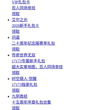
VIP礼包卡
百人同场竞技
领取
艾尔之光
2026新手礼包Ⅱ
领取
问道
二十周年纪念服尊享礼包
领取
传奇世界无双
17173专属新手礼包
超大实景地图，百人同场竞技
领取
时空猎人·觉醒
17173独家礼包
领取
九阴真经
十五周年序章礼包合集
领取