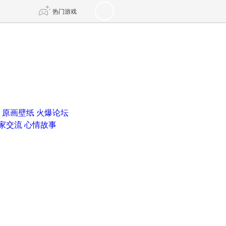
热门游戏
DNF
传奇4
剑网3旗舰版
新天龙八部
原画壁纸
火爆论坛
自由
诛仙世界
新仙侠5
家交流
心情故事