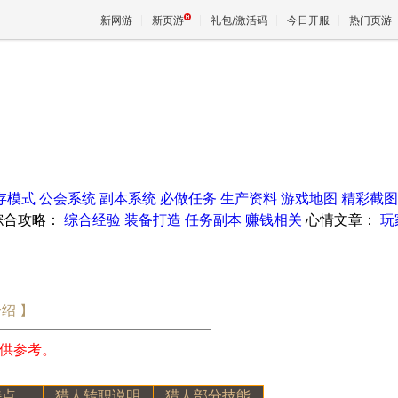
新网游
新页游
礼包/激活码
今日开服
热门页游
魔兽
天堂
存模式
公会系统
副本系统
必做任务
生产资料
游戏地图
精彩截图
王权与
综合攻略：
综合经验
装备打造
任务副本
赚钱相关
心情文章：
玩
绍 】
供参考。
特点
猎人转职说明
猎人部分技能