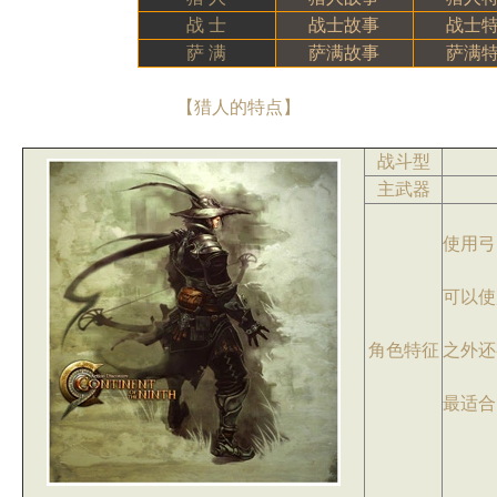
战 士
战士故事
战士
萨 满
萨满故事
萨满
【猎人的特点】
战斗型
主武器
使用弓
可以使
角色特征
之外还
最适合