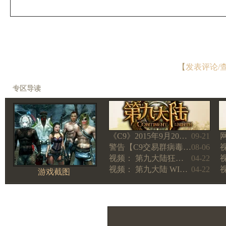
【
发表评论/
专区导读
《C9》2015年9月20…
09-21
警告【C9交易群病毒…
08-06
视频： 第九大陆狂…
04-22
视频： 第九大陆 WI…
04-22
游戏截图