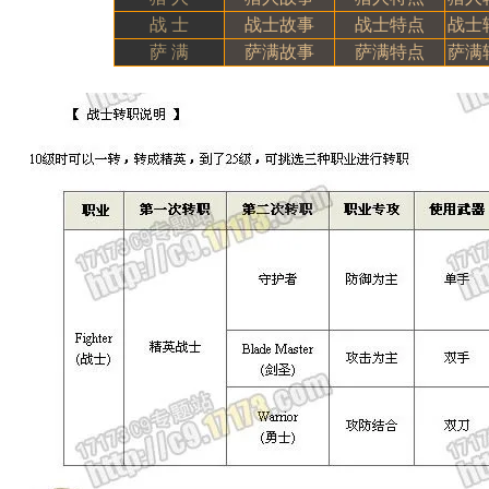
战 士
战士故事
战士特点
战士
萨 满
萨满故事
萨满特点
萨满