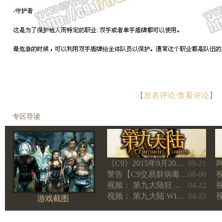
【
发表评论/查看评论
】
专区导读
《C9》2015年9月20…
09-21
警告【C9交易群病毒…
08-06
视频： 第九大陆狂…
04-22
视频： 第九大陆 WI…
04-22
游戏截图