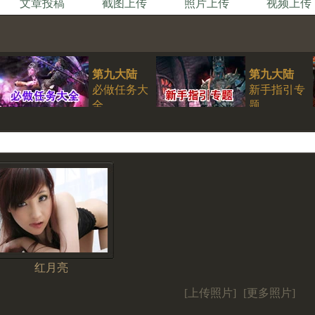
文章投稿
截图上传
照片上传
视频上传
第九大陆
第九大陆
必做任务大
新手指引专
全
题
红月亮
[上传照片]
[更多照片]