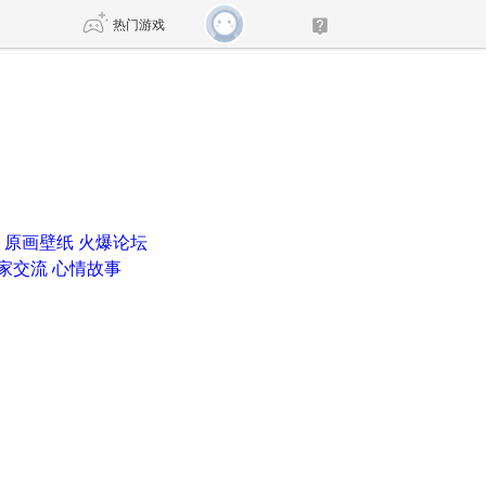
热门游戏
DNF
传奇4
剑网3旗舰版
新天龙八部
原画壁纸
火爆论坛
自由
诛仙世界
新仙侠5
家交流
心情故事