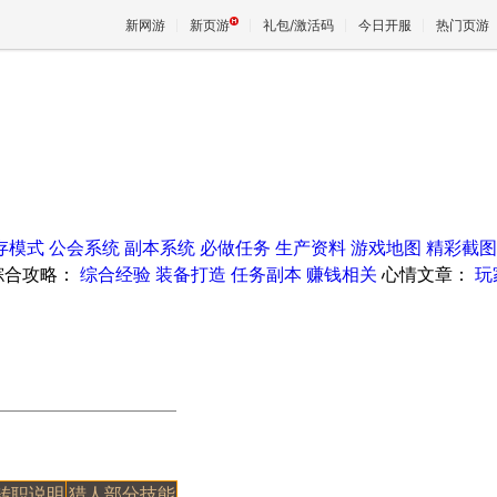
新网游
新页游
礼包/激活码
今日开服
热门页游
魔兽
天堂
存模式
公会系统
副本系统
必做任务
生产资料
游戏地图
精彩截图
王权与
综合攻略：
综合经验
装备打造
任务副本
赚钱相关
心情文章：
玩
转职说明
猎人部分技能