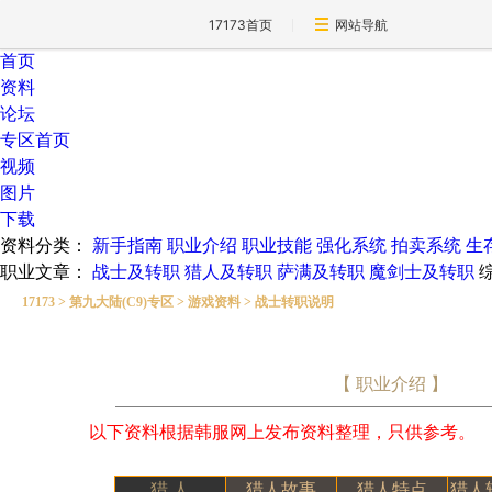
17173首页
网站导航
首页
资料
论坛
专区首页
视频
图片
下载
资料分类：
新手指南
职业介绍
职业技能
强化系统
拍卖系统
生
职业文章：
战士及转职
猎人及转职
萨满及转职
魔剑士及转职
17173
>
第九大陆(C9)专区
>
游戏资料
>
战士转职说明
【 职业介绍 】
以下资料根据韩服网上发布资料整理，只供参考。
猎 人
猎人故事
猎人特点
猎人