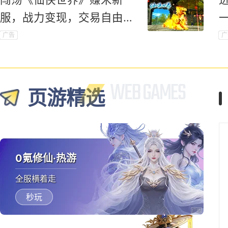
服，战力变现，交易自由，
赚钱不愁！
广告
广
页游精选
0氪修仙·热游
全服横着走
秒玩