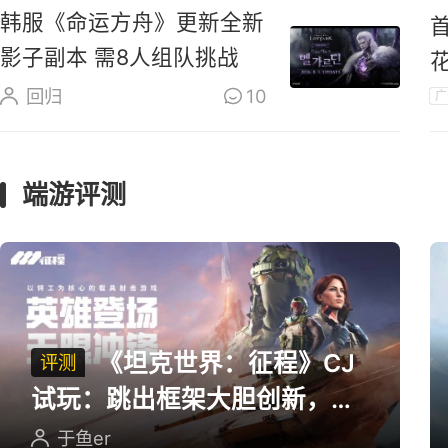
韩服《命运方舟》更新全新
影子副本 需8人组队挑战
回归
10
广
端游评测
《坦克世界：征程》CJ
评测
试玩：跳出框架大胆创新，用
英雄射击重塑坦克对战
于鱼er