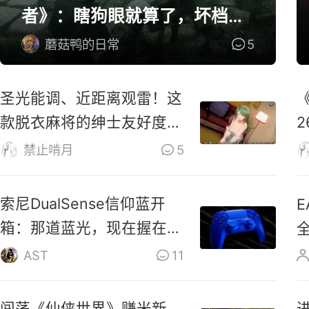
者》：瞎狗眼就算了，坏档算
怎么个事！
蘑菇鸭的日常
5
圣光能调、近距离观雷！这
款脱衣麻将的绅士友好度拉
2
满了
禁止啃月
5
索尼DualSense信仰蓝开
箱：那道蓝光，现在握在手
里了
AST
11
闯荡《仙侠世界》赚米新