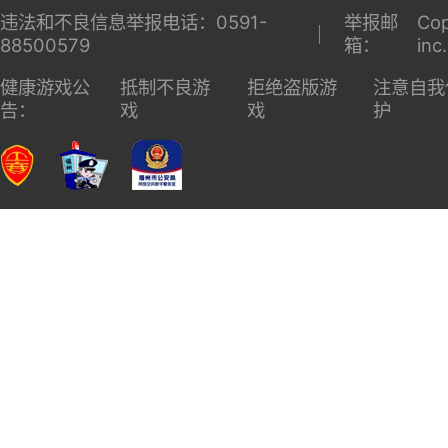
违法和不良信息举报电话：0591-
举报邮
Cop
88500579
箱：
inc
健康游戏公
抵制不良游
拒绝盗版游
注意自我
告：
戏
戏
护