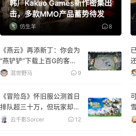
韩厂Kakao Games新作密集出
击，多款MMO产品蓄势待发
仿生羊
8
《燕云》再添新丁：你会为
“燕铲铲”下载上百G的客户
端么？
混世野马
9
《冒险岛》怀旧服公测首日
排队超三十万，但玩家却很
不满？
S
云千影Sorcer
12