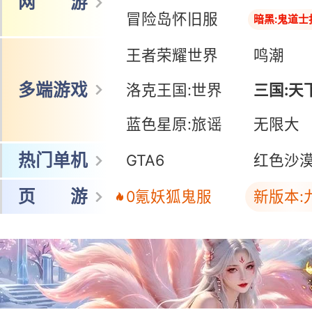
网 游
冒险岛怀旧服
暗黑:鬼道士
王者荣耀世界
鸣潮
多端游戏
洛克王国:世界
三国:天
蓝色星原:旅谣
三国:天
无限大
热门单机
GTA6
红色沙
页 游
0氪妖狐鬼服
新版本: