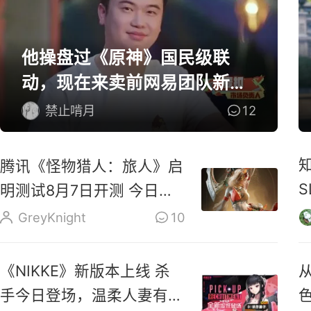
他操盘过《原神》国民级联
动，现在来卖前网易团队新作
了
禁止啃月
12
腾讯《怪物猎人：旅人》启
明测试8月7日开测 今日开
启预载
GreyKnight
10
《NIKKE》新版本上线 杀
手今日登场，温柔人妻有容