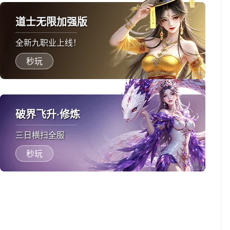
道士无限加强版
全新九职业上线！
秒玩
破界飞升·修炼
三日横扫全服
秒玩