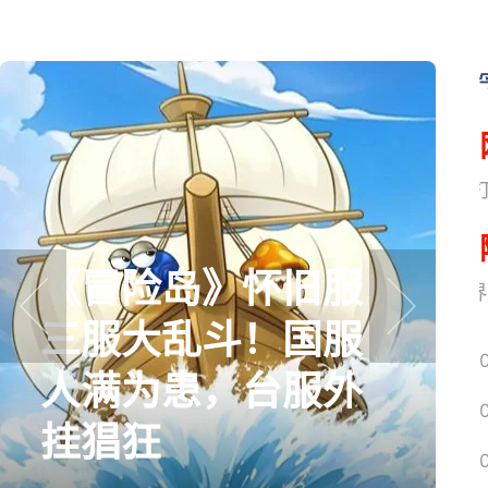
网易搜
《冒险岛》怀旧服
《魔兽世界
三服大乱斗！国服
prev
next
人满为患，台服外
挂猖狂