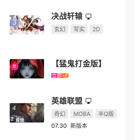
决战轩辕
玄幻
写实
2D
【猛鬼打金版】
立即试玩
英雄联盟
奇幻
MOBA
半Q版
07.30
新版本