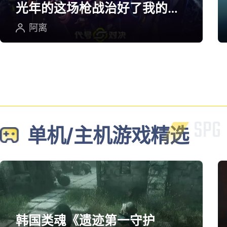
光年的这场枪战治好了我的低
血压
阿离
单机/主机游戏精选
韩国类魂《遗迹第一守护