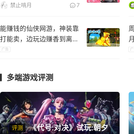
乃大！
禁止啃月
7
能赚钱的仙侠网游，神装靠
打能卖，边玩边赚香到离
谱！
广告
广
礼
多端游戏评测
《代号:对决》试玩:朝夕
评测