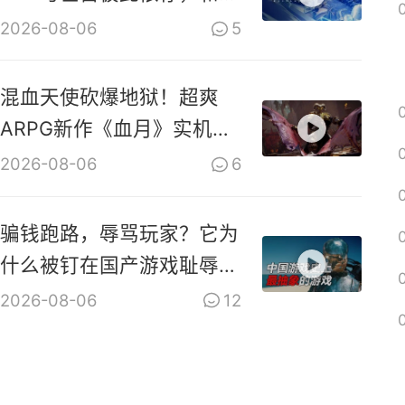
共生！
2026-08-06
5
混血天使砍爆地狱！超爽
ARPG新作《血月》实机演
示视频
2026-08-06
6
骗钱跑路，辱骂玩家？它为
什么被钉在国产游戏耻辱柱
上？【是个人物10】
2026-08-06
12