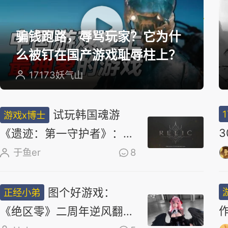
选
骗钱跑路，辱骂玩家？它为什
么被钉在国产游戏耻辱柱上？
17173妖气山
试玩韩国魂游
游戏x博士
《遗迹：第一守护者》：求
求了，别再做类魂了
于鱼er
8
图个好游戏：
正经小弟
《绝区零》二周年逆风翻