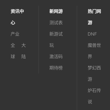
资讯中
新网游
热门网
心
测试表
游
产业
新游试
DNF
全
大
玩
魔兽世
球
陆
激活码
界
期待榜
梦幻西
游
炉石传
说