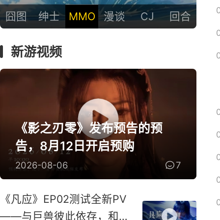
囧图
绅士
MMO
漫谈
CJ
回合
新游视频
《影之刃零》发布预告的预
告，8月12日开启预购
2026-08-06
7
《凡应》EP02测试全新PV
——与巨兽彼此依存，和鸣