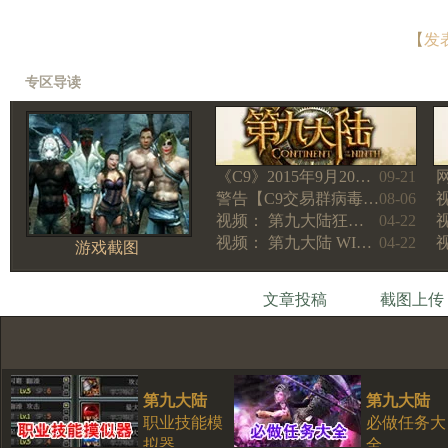
【
发
专区导读
《C9》2015年9月20…
09-21
警告【C9交易群病毒…
08-06
视频： 第九大陆狂…
04-22
视频： 第九大陆 WI…
04-22
游戏截图
文章投稿
截图上传
第九大陆
第九大陆
职业技能模
必做任务大
拟器
全