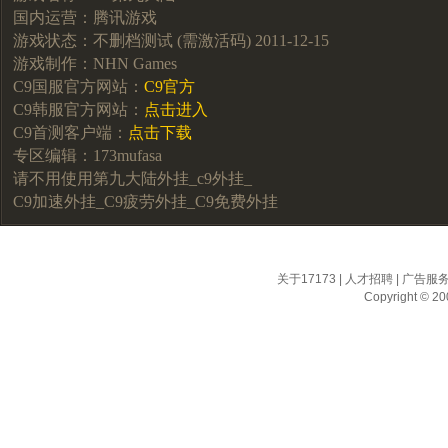
国内运营：腾讯游戏
游戏状态：不删档测试 (需激活码) 2011-12-15
游戏制作：NHN Games
C9国服官方网站：
C9官方
C9韩服官方网站：
点击进入
C9首测客户端：
点击下载
专区编辑：173mufasa
请不用使用第九大陆外挂_c9外挂_
C9加速外挂_C9疲劳外挂_C9免费外挂
关于17173
|
人才招聘
|
广告服
Copyright © 200