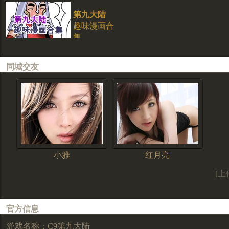
第九大陆
趣味漫画合
集
同城交友
小雅
红月亮
[上
官方信息
游戏名称：C9第九大陆