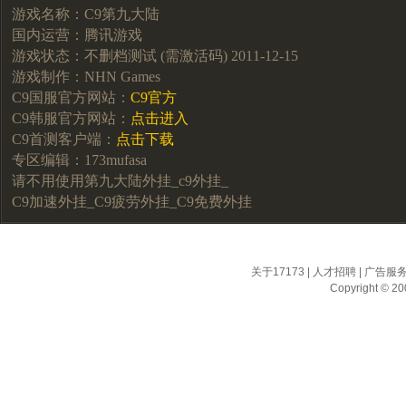
游戏名称：C9第九大陆
国内运营：腾讯游戏
游戏状态：不删档测试 (需激活码) 2011-12-15
游戏制作：NHN Games
C9国服官方网站：
C9官方
C9韩服官方网站：
点击进入
C9首测客户端：
点击下载
专区编辑：173mufasa
请不用使用第九大陆外挂_c9外挂_
C9加速外挂_C9疲劳外挂_C9免费外挂
关于17173
|
人才招聘
|
广告服
Copyright © 200