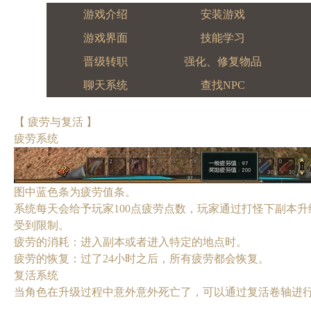
游戏介绍
安装游戏
游戏界面
技能学习
晋级转职
强化、修复物品
聊天系统
查找NPC
【 疲劳与复活 】
疲劳系统
图中蓝色条为疲劳值条。
系统每天会给予玩家100点疲劳点数，玩家通过打怪下副本
受到限制。
疲劳的消耗：进入副本或者进入特定的地点时。
疲劳的恢复：过了24小时之后，所有疲劳都会恢复。
复活系统
当角色在升级过程中意外意外死亡了，可以通过复活卷轴进行