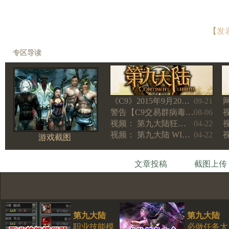
【
发
专区导读
《C9》2015年9月20…
09-21
警告【C9交易群病毒…
08-06
视频： 第九大陆狂…
04-22
视频： 第九大陆 WI…
04-22
游戏截图
文章投稿
截图上传
第九大陆
第九大陆
职业技能模
必做任务大