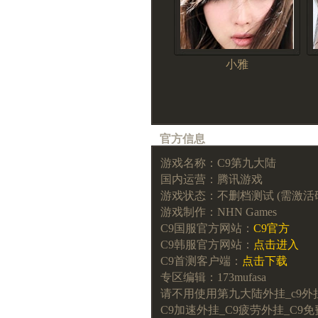
小雅
官方信息
游戏名称：C9第九大陆
国内运营：腾讯游戏
游戏状态：不删档测试 (需激活码) 2
游戏制作：NHN Games
C9国服官方网站：
C9官方
C9韩服官方网站：
点击进入
C9首测客户端：
点击下载
专区编辑：173mufasa
请不用使用第九大陆外挂_c9外
C9加速外挂_C9疲劳外挂_C9