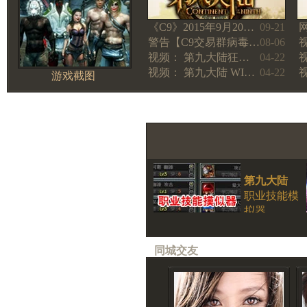
《C9》2015年9月20…
09-21
警告【C9交易群病毒…
08-06
视频： 第九大陆狂…
04-22
视频： 第九大陆 WI…
04-22
游戏截图
第九大陆
职业技能模
拟器
同城交友