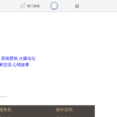
热门游戏
DNF
传奇4
剑网3旗舰版
新天龙八部
原画壁纸
火爆论坛
自由
诛仙世界
新仙侠5
家交流
心情故事
建角色
操作说明