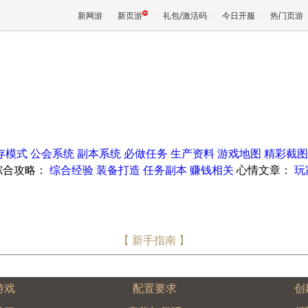
新网游
新页游
礼包/激活码
今日开服
热门页游
魔兽
天堂
存模式
公会系统
副本系统
必做任务
生产资料
游戏地图
精彩截图
王权与
综合攻略：
综合经验
装备打造
任务副本
赚钱相关
心情文章：
玩
【 新手指南 】
游戏
配置要求
创