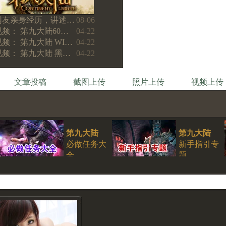
网友亲身经历，讲述…
08-06
视频： 第九大陆60…
04-22
视频： 第九大陆 WI…
04-22
视频： 第九大陆 黑…
04-22
文章投稿
截图上传
照片上传
视频上传
第九大陆
第九大陆
必做任务大
新手指引专
全
题