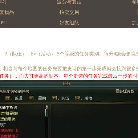
学习
疲劳与复活
领
复物品
拍卖交易
PC
好友组队
加
 P（队伍） Ev（活动） 5个等级的任务类别。每升4级会更换
，相当与每个地图的任务先要把史诗的第一步完成就会接到很多分
任务），而去打更高的副本，每个史诗的任务完成最后一步的时